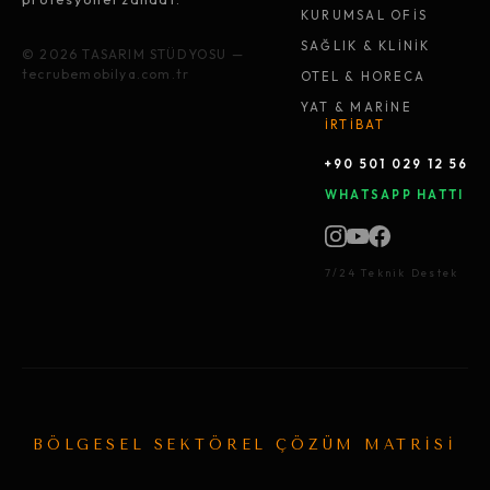
KURUMSAL OFİS
SAĞLIK & KLİNİK
© 2026 TASARIM STÜDYOSU —
tecrubemobilya.com.tr
OTEL & HORECA
YAT & MARİNE
İRTİBAT
+90 501 029 12 56
WHATSAPP HATTI
7/24 Teknik Destek
BÖLGESEL SEKTÖREL ÇÖZÜM MATRİSİ