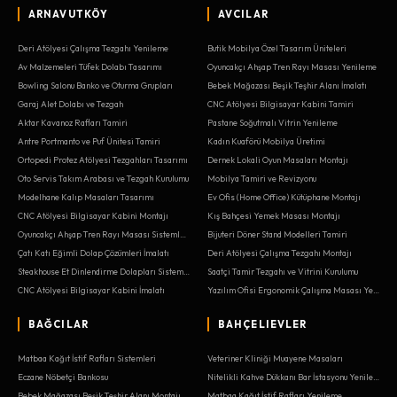
ARNAVUTKÖY
AVCILAR
Deri Atölyesi Çalışma Tezgahı Yenileme
Butik Mobilya Özel Tasarım Üniteleri
Av Malzemeleri Tüfek Dolabı Tasarımı
Oyuncakçı Ahşap Tren Rayı Masası Yenileme
Bowling Salonu Banko ve Oturma Grupları
Bebek Mağazası Beşik Teşhir Alanı İmalatı
Garaj Alet Dolabı ve Tezgah
CNC Atölyesi Bilgisayar Kabini Tamiri
Aktar Kavanoz Rafları Tamiri
Pastane Soğutmalı Vitrin Yenileme
Antre Portmanto ve Puf Ünitesi Tamiri
Kadın Kuaförü Mobilya Üretimi
Ortopedi Protez Atölyesi Tezgahları Tasarımı
Dernek Lokali Oyun Masaları Montajı
Oto Servis Takım Arabası ve Tezgah Kurulumu
Mobilya Tamiri ve Revizyonu
Modelhane Kalıp Masaları Tasarımı
Ev Ofis (Home Office) Kütüphane Montajı
CNC Atölyesi Bilgisayar Kabini Montajı
Kış Bahçesi Yemek Masası Montajı
Oyuncakçı Ahşap Tren Rayı Masası Sistemleri
Bijuteri Döner Stand Modelleri Tamiri
Çatı Katı Eğimli Dolap Çözümleri İmalatı
Deri Atölyesi Çalışma Tezgahı Montajı
Steakhouse Et Dinlendirme Dolapları Sistemleri
Saatçi Tamir Tezgahı ve Vitrini Kurulumu
CNC Atölyesi Bilgisayar Kabini İmalatı
Yazılım Ofisi Ergonomik Çalışma Masası Yenileme
BAĞCILAR
BAHÇELIEVLER
Matbaa Kağıt İstif Rafları Sistemleri
Veteriner Kliniği Muayene Masaları
Eczane Nöbetçi Bankosu
Nitelikli Kahve Dükkanı Bar İstasyonu Yenileme
Bebek Mağazası Beşik Teşhir Alanı Montajı
Matbaa Kağıt İstif Rafları Yenileme