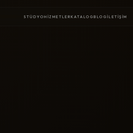
STÜDYO
HIZMETLER
KATALOG
BLOG
İLETIŞIM