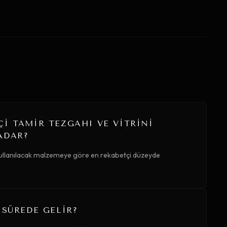
I TAMIR TEZGAHI VE VITRINI
ADAR?
 kullanılacak malzemeye göre en rekabetçi düzeyde
 SÜREDE GELIR?