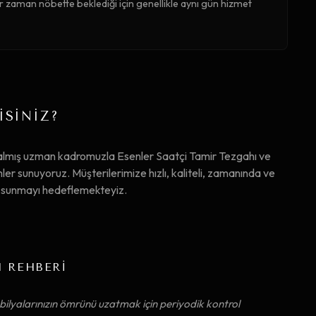
r zaman nöbette beklediği için genellikle aynı gün hizmet
İSİNİZ?
almış uzman kadromuzla Esenler Saatçi Tamir Tezgahı ve
r sunuyoruz. Müşterilerimize hızlı, kaliteli, zamanında ve
ta sunmayı hedeflemekteyiz.
M REHBERİ
ilyalarınızın ömrünü uzatmak için periyodik kontrol