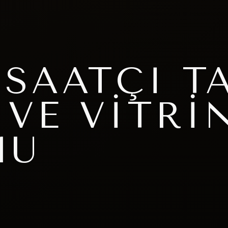
 SAATÇI T
VE VITRI
MU