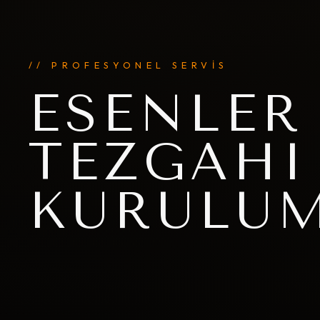
// PROFESYONEL SERVİS
ESENLER
TEZGAHI 
KURULU