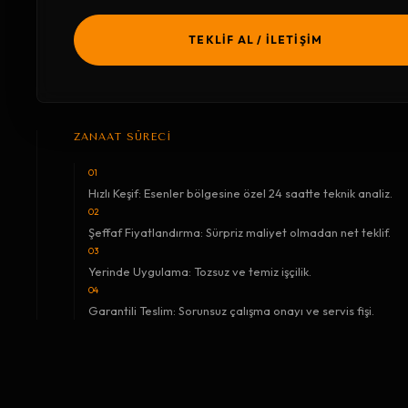
TEKLİF AL / İLETİŞİM
ZANAAT SÜRECİ
01
Hızlı Keşif: Esenler bölgesine özel 24 saatte teknik analiz.
02
Şeffaf Fiyatlandırma: Sürpriz maliyet olmadan net teklif.
03
Yerinde Uygulama: Tozsuz ve temiz işçilik.
04
Garantili Teslim: Sorunsuz çalışma onayı ve servis fişi.