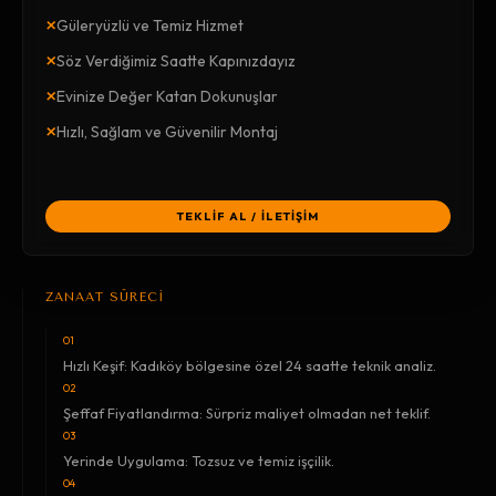
×
Güleryüzlü ve Temiz Hizmet
×
Söz Verdiğimiz Saatte Kapınızdayız
×
Evinize Değer Katan Dokunuşlar
×
Hızlı, Sağlam ve Güvenilir Montaj
TEKLİF AL / İLETİŞİM
ZANAAT SÜRECİ
01
Hızlı Keşif: Kadıköy bölgesine özel 24 saatte teknik analiz.
02
Şeffaf Fiyatlandırma: Sürpriz maliyet olmadan net teklif.
03
Yerinde Uygulama: Tozsuz ve temiz işçilik.
04