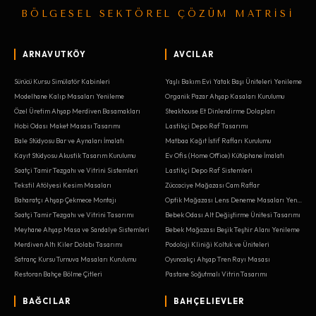
BÖLGESEL SEKTÖREL ÇÖZÜM MATRİSİ
ARNAVUTKÖY
AVCILAR
Sürücü Kursu Simülatör Kabinleri
Yaşlı Bakım Evi Yatak Başı Üniteleri Yenileme
Modelhane Kalıp Masaları Yenileme
Organik Pazar Ahşap Kasaları Kurulumu
Özel Üretim Ahşap Merdiven Basamakları
Steakhouse Et Dinlendirme Dolapları
Hobi Odası Maket Masası Tasarımı
Lastikçi Depo Raf Tasarımı
Bale Stüdyosu Bar ve Aynaları İmalatı
Matbaa Kağıt İstif Rafları Kurulumu
Kayıt Stüdyosu Akustik Tasarım Kurulumu
Ev Ofis (Home Office) Kütüphane İmalatı
Saatçi Tamir Tezgahı ve Vitrini Sistemleri
Lastikçi Depo Raf Sistemleri
Tekstil Atölyesi Kesim Masaları
Züccaciye Mağazası Cam Raflar
Baharatçı Ahşap Çekmece Montajı
Optik Mağazası Lens Deneme Masaları Yenileme
Saatçi Tamir Tezgahı ve Vitrini Tasarımı
Bebek Odası Alt Değiştirme Ünitesi Tasarımı
Meyhane Ahşap Masa ve Sandalye Sistemleri
Bebek Mağazası Beşik Teşhir Alanı Yenileme
Merdiven Altı Kiler Dolabı Tasarımı
Podoloji Kliniği Koltuk ve Üniteleri
Satranç Kursu Turnuva Masaları Kurulumu
Oyuncakçı Ahşap Tren Rayı Masası
Restoran Bahçe Bölme Çitleri
Pastane Soğutmalı Vitrin Tasarımı
BAĞCILAR
BAHÇELIEVLER