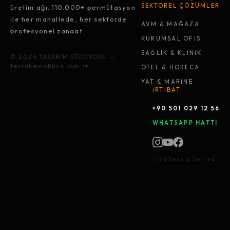
SEKTÖREL ÇÖZÜMLER
üretim ağı. 110.000+ permütasyon
ile her mahallede, her sektörde
AVM & MAĞAZA
profesyonel zanaat.
KURUMSAL OFİS
SAĞLIK & KLİNİK
© 2026 TASARIM STÜDYOSU —
tecrubemobilya.com.tr
OTEL & HORECA
YAT & MARİNE
İRTİBAT
+90 501 029 12 56
WHATSAPP HATTI
7/24 Teknik Destek