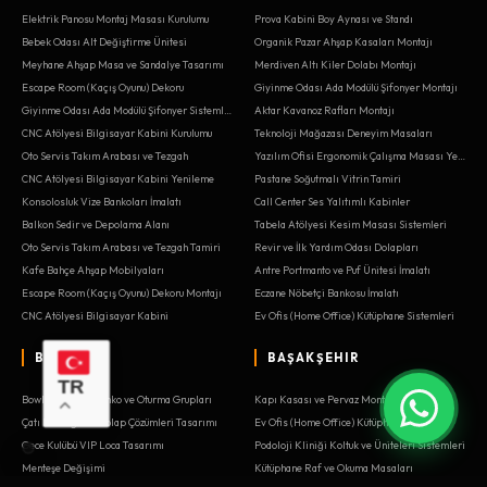
Elektrik Panosu Montaj Masası Kurulumu
Prova Kabini Boy Aynası ve Standı
Bebek Odası Alt Değiştirme Ünitesi
Organik Pazar Ahşap Kasaları Montajı
Meyhane Ahşap Masa ve Sandalye Tasarımı
Merdiven Altı Kiler Dolabı Montajı
Escape Room (Kaçış Oyunu) Dekoru
Giyinme Odası Ada Modülü Şifonyer Montajı
Giyinme Odası Ada Modülü Şifonyer Sistemleri
Aktar Kavanoz Rafları Montajı
CNC Atölyesi Bilgisayar Kabini Kurulumu
Teknoloji Mağazası Deneyim Masaları
Oto Servis Takım Arabası ve Tezgah
Yazılım Ofisi Ergonomik Çalışma Masası Yenileme
CNC Atölyesi Bilgisayar Kabini Yenileme
Pastane Soğutmalı Vitrin Tamiri
Konsolosluk Vize Bankoları İmalatı
Call Center Ses Yalıtımlı Kabinler
Balkon Sedir ve Depolama Alanı
Tabela Atölyesi Kesim Masası Sistemleri
Oto Servis Takım Arabası ve Tezgah Tamiri
Revir ve İlk Yardım Odası Dolapları
Kafe Bahçe Ahşap Mobilyaları
Antre Portmanto ve Puf Ünitesi İmalatı
Escape Room (Kaçış Oyunu) Dekoru Montajı
Eczane Nöbetçi Bankosu İmalatı
CNC Atölyesi Bilgisayar Kabini
Ev Ofis (Home Office) Kütüphane Sistemleri
BAKIRKÖY
BAŞAKŞEHIR
TR
Bowling Salonu Banko ve Oturma Grupları
Kapı Kasası ve Pervaz Montajı
Çatı Katı Eğimli Dolap Çözümleri Tasarımı
Ev Ofis (Home Office) Kütüphane Yenileme
Gece Kulübü VIP Loca Tasarımı
Podoloji Kliniği Koltuk ve Üniteleri Sistemleri
Menteşe Değişimi
Kütüphane Raf ve Okuma Masaları