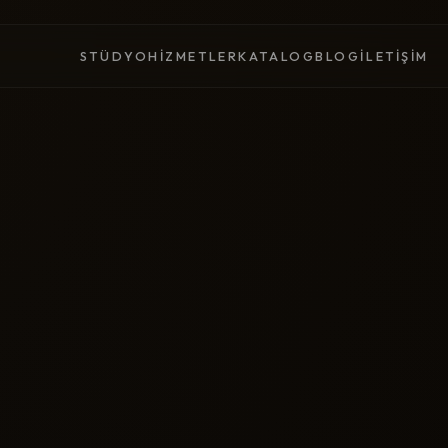
STÜDYO
HIZMETLER
KATALOG
BLOG
İLETIŞIM