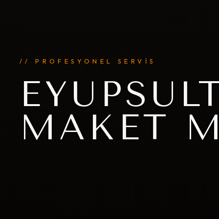
// PROFESYONEL SERVİS
EYÜPSUL
MAKET M