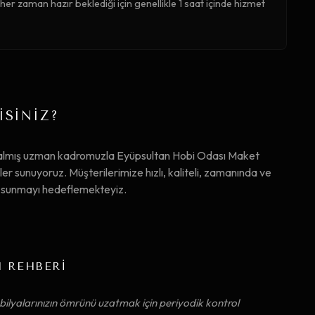
er zaman hazır beklediği için genellikle 1 saat içinde hizmet
İSİNİZ?
 almış uzman kadromuzla Eyüpsultan Hobi Odası Maket
 sunuyoruz. Müşterilerimize hızlı, kaliteli, zamanında ve
ta sunmayı hedeflemekteyiz.
M REHBERİ
ilyalarınızın ömrünü uzatmak için periyodik kontrol