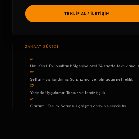
TEKLİF AL / İLETİŞİM
ZANAAT SÜRECİ
01
Hızlı Keşif: Eyüpsultan bölgesine özel 24 saatte teknik analiz
02
Şeffaf Fiyatlandırma: Sürpriz maliyet olmadan net teklif.
03
Yerinde Uygulama: Tozsuz ve temiz işçilik.
04
Garantili Teslim: Sorunsuz çalışma onayı ve servis fişi.