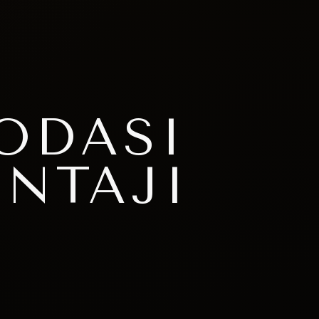
ODASI
NTAJI