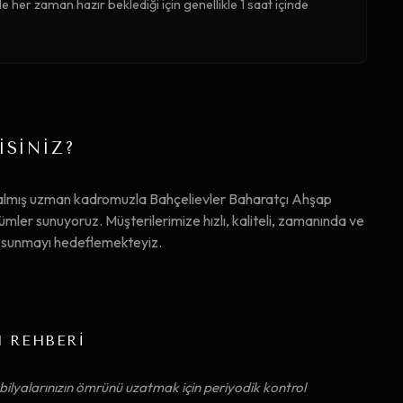
 her zaman hazır beklediği için genellikle 1 saat içinde
İSİNİZ?
 almış uzman kadromuzla Bahçelievler Baharatçı Ahşap
r sunuyoruz. Müşterilerimize hızlı, kaliteli, zamanında ve
ta sunmayı hedeflemekteyiz.
M REHBERİ
ilyalarınızın ömrünü uzatmak için periyodik kontrol