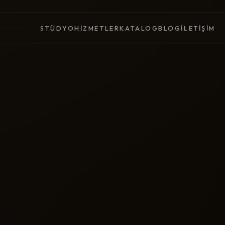
STÜDYO
HIZMETLER
KATALOG
BLOG
İLETIŞIM