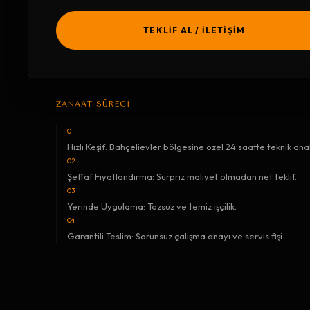
TEKLİF AL / İLETİŞİM
ZANAAT SÜRECİ
01
Hızlı Keşif: Bahçelievler bölgesine özel 24 saatte teknik anal
02
Şeffaf Fiyatlandırma: Sürpriz maliyet olmadan net teklif.
03
Yerinde Uygulama: Tozsuz ve temiz işçilik.
04
Garantili Teslim: Sorunsuz çalışma onayı ve servis fişi.