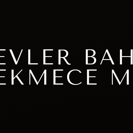
EVLER BA
EKMECE M