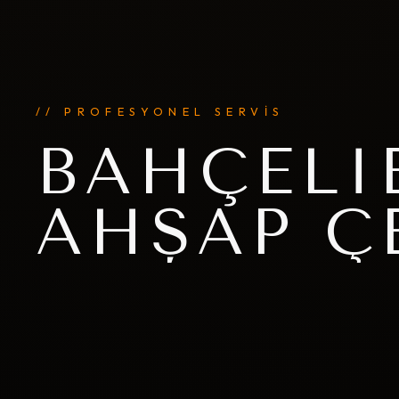
// PROFESYONEL SERVİS
BAHÇELI
AHŞAP Ç