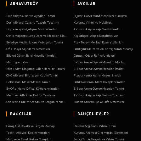
ARNAVUTKÖY
AVCILAR
Bale Stüdyosu Bar ve Aynaları Tamiri
Bijuteri Döner Stand Modelleri Kurulumu
Deri Atölyesi Çalışma Tezgahı Tasarımı
Kuyumcu Vitrini ve Mobilyası
Diş Teknisyeni Çalışma Masası İmalatı
TV Prodüksiyon Reji Masası İmalatı
Optik Mağazası Lens Deneme Masaları Montajı
Kış Bahçesi Ahşap Konstrüksiyon
Belediye Meclis Salonu Mobilyaları Tamiri
Fizik Tedavi Merkezi Egzersiz Barları
Ofis Dosya Arşivleme Sistemleri
Balıkçılık Malzemeleri Kamış Standı Montajı
Bijuteri Döner Stand Modelleri İmalatı
Çamaşır Odası Raf ve Üniteleri
Marangoz Ustası
E-Spor Arena Oyuncu Masaları Montajı
Müzik Aleti Mağazası Gitar Standları Tamiri
E-Spor Arena Oyuncu Masaları İmalatı
CNC Atölyesi Bilgisayar Kabini Tamiri
Pizzacı Hamur Açma Masası İmalatı
Hobi Odası Maket Masası Tamiri
Balık Restoranı Meze Dolapları İmalatı
Ev Ofis (Home Office) Kütüphane İmalatı
E-Spor Arena Oyuncu Masaları Tamiri
Merdiven Altı Kiler Dolabı Yenileme
TV Prodüksiyon Reji Masası Tasarımı
Oto Servis Takım Arabası ve Tezgah Yenileme
Sinema Salonu Gişe ve Büfe Sistemleri
BAĞCILAR
BAHÇELIEVLER
Garaj Alet Dolabı ve Tezgah Montajı
Pastane Soğutmalı Vitrin Tamiri
Tekstil Atölyesi Kesim Masaları
Kuyumcu Atölyesi Cila Masası Sistemleri
Muhasebe Evrak Raf ve Dolapları
Saatçi Tamir Tezgahı ve Vitrini Tamiri