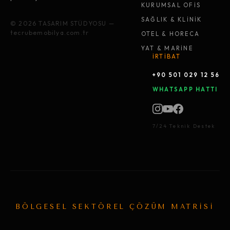
KURUMSAL OFİS
SAĞLIK & KLİNİK
© 2026 TASARIM STÜDYOSU —
tecrubemobilya.com.tr
OTEL & HORECA
YAT & MARİNE
İRTİBAT
+90 501 029 12 56
WHATSAPP HATTI
7/24 Teknik Destek
BÖLGESEL SEKTÖREL ÇÖZÜM MATRİSİ