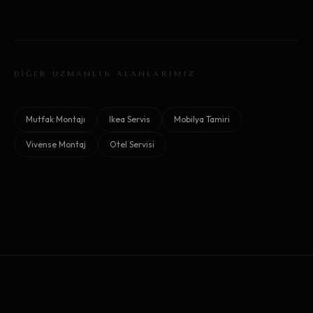
DİĞER UZMANLIK ALANLARIMIZ
Mutfak Montajı
Ikea Servis
Mobilya Tamiri
Vivense Montaj
Otel Servisi