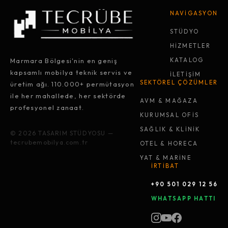
NAVİGASYON
STÜDYO
HİZMETLER
Marmara Bölgesi'nin en geniş
KATALOG
kapsamlı mobilya teknik servis ve
İLETİŞİM
SEKTÖREL ÇÖZÜMLER
üretim ağı. 110.000+ permütasyon
ile her mahallede, her sektörde
AVM & MAĞAZA
profesyonel zanaat.
KURUMSAL OFİS
SAĞLIK & KLİNİK
© 2026 TASARIM STÜDYOSU —
tecrubemobilya.com.tr
OTEL & HORECA
YAT & MARİNE
İRTİBAT
+90 501 029 12 56
WHATSAPP HATTI