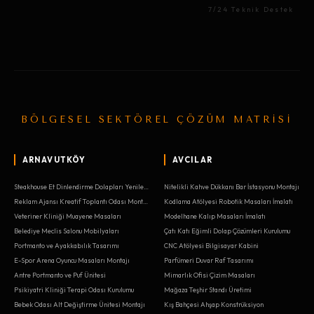
7/24 Teknik Destek
BÖLGESEL SEKTÖREL ÇÖZÜM MATRİSİ
ARNAVUTKÖY
AVCILAR
Steakhouse Et Dinlendirme Dolapları Yenileme
Nitelikli Kahve Dükkanı Bar İstasyonu Montajı
Reklam Ajansı Kreatif Toplantı Odası Montajı
Kodlama Atölyesi Robotik Masaları İmalatı
Veteriner Kliniği Muayene Masaları
Modelhane Kalıp Masaları İmalatı
Belediye Meclis Salonu Mobilyaları
Çatı Katı Eğimli Dolap Çözümleri Kurulumu
Portmanto ve Ayakkabılık Tasarımı
CNC Atölyesi Bilgisayar Kabini
E-Spor Arena Oyuncu Masaları Montajı
Parfümeri Duvar Raf Tasarımı
Antre Portmanto ve Puf Ünitesi
Mimarlık Ofisi Çizim Masaları
Psikiyatri Kliniği Terapi Odası Kurulumu
Mağaza Teşhir Standı Üretimi
Bebek Odası Alt Değiştirme Ünitesi Montajı
Kış Bahçesi Ahşap Konstrüksiyon