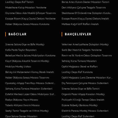
Lastikçi Depo Raf Tamiri
Borsa Aracı Kurum Dealer Masaları Tamiri
Modelhane Kalıp Masaları Yenileme
Deri Atölyesi Çalışma Tezgahı Tasarımı
Giyinme Odası Ada Modülü Şifonyer Tasarımı
Steakhouse Et Dinlendirme Dolapları Kurulumu
Escape Room (Kaçış Oyunu) Dekoru Yenileme
Escape Room (Kaçış Oyunu) Dekoru İmalatı
Haber Stüdyosu Sunucu Masası Kurulumu
Matbaa Kağıt İstif Rafları İmalatı
BAĞCILAR
BAHÇELIEVLER
Sinema Salonu Gişe ve Büfe Montajı
Veteriner Ameliyathane Dolapları Montajı
Kafe Pasta Teşhir Reyonları
Sushi Bar Hazırlık Tezgahı Yenileme
Belediye Meclis Salonu Mobilyaları Kurulumu
Revir ve İlk Yardım Odası Dolapları Tasarımı
Kayıt Stüdyosu Akustik Tasarım Montajı
Satranç Kursu Turnuva Masaları
Mobilya Montaj Ustası
Optik Mağazası Stand ve Rafları
Balıkçılık Malzemeleri Kamış Standı İmalatı
Lastikçi Depo Raf Kurulumu
Haber Stüdyosu Sunucu Masası Tasarımı
Optik Mağazası Lens Deneme Masaları Kurulumu
Oyuncakçı Ahşap Tren Rayı Masası Sistemleri
Diş Teknisyeni Çalışma Masası Sistemleri
Satranç Kursu Turnuva Masaları Sistemleri
Sinema Salonu Gişe ve Büfe Tamiri
Estetik Merkezi Lazer Odası Mobilyası Sistemleri
Organik Pazar Ahşap Kasaları Montajı
Radyo Stüdyosu Yayın Masası
Psikiyatri Kliniği Terapi Odası İmalatı
Tabela Atölyesi Kesim Masası
Eczane Nöbetçi Bankosu Montajı
Saatçi Tamir Tezgahı ve Vitrini Montajı
Elektrik Panosu Montaj Masası Sistemleri
Oyun Salonu Gamer Masaları
Lastikçi Depo Raf Sistemleri