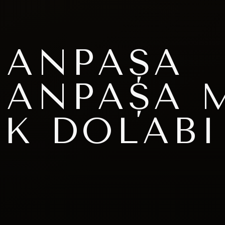
MANPAŞA
MANPAŞA 
AK DOLABI
I