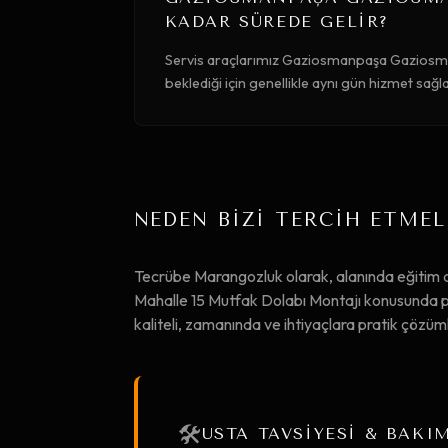
KADAR SÜREDE GELIR?
Servis araçlarımız Gaziosmanpaşa Gaziosma
beklediği için genellikle aynı gün hizmet sağ
NEDEN BİZİ TERCİH ETMEL
Tecrübe Marangozluk olarak, alanında eğit
Mahalle 15 Mutfak Dolabı Montajı konusunda pr
kaliteli, zamanında ve ihtiyaçlara pratik çözü
🛠️
USTA TAVSİYESİ & BAKI