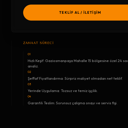
TEKLİF AL / İLETİŞİM
ZANAAT SÜRECİ
01
Hızlı Keşif: Gaziosmanpaşa Mahalle 15 bölgesine özel 24 saa
analiz.
02
Şeffaf Fiyatlandırma: Sürpriz maliyet olmadan net teklif.
03
Yerinde Uygulama: Tozsuz ve temiz işçilik.
04
Garantili Teslim: Sorunsuz çalışma onayı ve servis fişi.