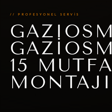
// PROFESYONEL SERVİS
GAZIOS
GAZIOS
15 MUTF
MONTAJ