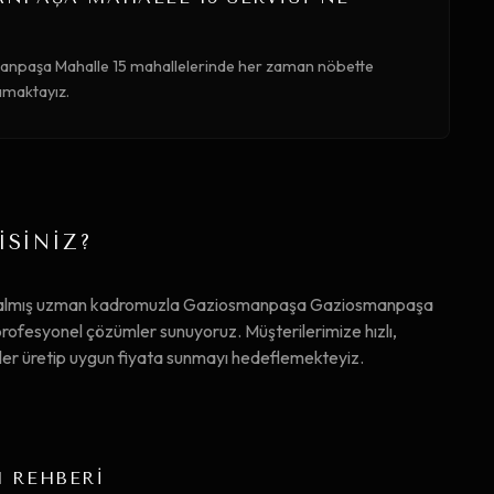
npaşa Mahalle 15 mahallelerinde her zaman nöbette
lamaktayız.
İSİNİZ?
im almış uzman kadromuzla Gaziosmanpaşa Gaziosmanpaşa
ofesyonel çözümler sunuyoruz. Müşterilerimize hızlı,
mler üretip uygun fiyata sunmayı hedeflemekteyiz.
M REHBERİ