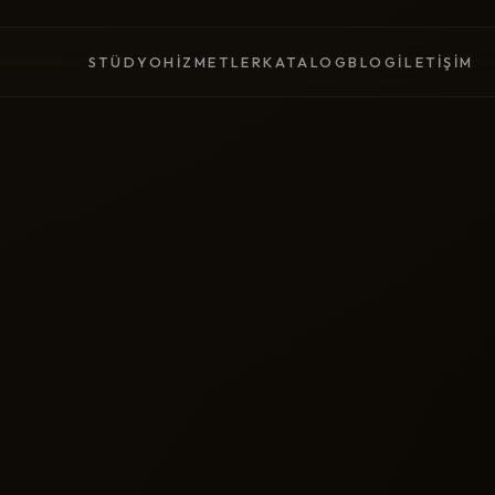
STÜDYO
HIZMETLER
KATALOG
BLOG
İLETIŞIM