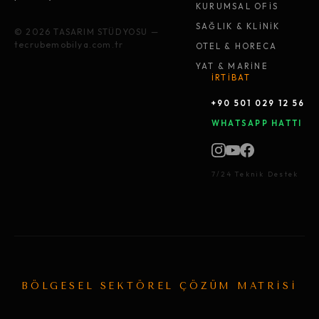
KURUMSAL OFİS
SAĞLIK & KLİNİK
© 2026 TASARIM STÜDYOSU —
tecrubemobilya.com.tr
OTEL & HORECA
YAT & MARİNE
İRTİBAT
+90 501 029 12 56
WHATSAPP HATTI
7/24 Teknik Destek
BÖLGESEL SEKTÖREL ÇÖZÜM MATRİSİ