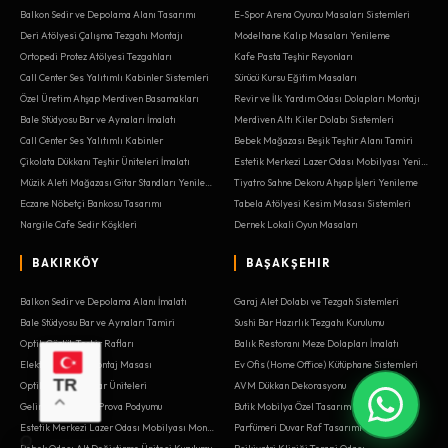
Balkon Sedir ve Depolama Alanı Tasarımı
E-Spor Arena Oyuncu Masaları Sistemleri
Deri Atölyesi Çalışma Tezgahı Montajı
Modelhane Kalıp Masaları Yenileme
Ortopedi Protez Atölyesi Tezgahları
Kafe Pasta Teşhir Reyonları
Call Center Ses Yalıtımlı Kabinler Sistemleri
Sürücü Kursu Eğitim Masaları
Özel Üretim Ahşap Merdiven Basamakları
Revir ve İlk Yardım Odası Dolapları Montajı
Bale Stüdyosu Bar ve Aynaları İmalatı
Merdiven Altı Kiler Dolabı Sistemleri
Call Center Ses Yalıtımlı Kabinler
Bebek Mağazası Beşik Teşhir Alanı Tamiri
Çikolata Dükkanı Teşhir Üniteleri İmalatı
Estetik Merkezi Lazer Odası Mobilyası Yenileme
Müzik Aleti Mağazası Gitar Standları Yenileme
Tiyatro Sahne Dekoru Ahşap İşleri Yenileme
Eczane Nöbetçi Bankosu Tasarımı
Tabela Atölyesi Kesim Masası Sistemleri
Nargile Cafe Sedir Köşkleri
Dernek Lokali Oyun Masaları
BAKIRKÖY
BAŞAKŞEHIR
Balkon Sedir ve Depolama Alanı İmalatı
Garaj Alet Dolabı ve Tezgah Sistemleri
Bale Stüdyosu Bar ve Aynaları Tamiri
Sushi Bar Hazırlık Tezgahı Kurulumu
Optik Gözlük Teşhir Rafları
Balık Restoranı Meze Dolapları İmalatı
Elektrik Panosu Montaj Masası
Ev Ofis (Home Office) Kütüphane Sistemleri
TR
Optik Mağaza Duvar Üniteleri
AVM Dükkan Dekorasyonu
Gelinlik Moda Evi Prova Podyumu
Butik Mobilya Özel Tasarım Üniteleri
Estetik Merkezi Lazer Odası Mobilyası Montajı
Parfümeri Duvar Raf Tasarımı
Bebek Odası Alt Değiştirme Ünitesi Kurulumu
Psikiyatri Kliniği Terapi Odası