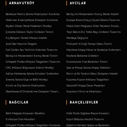
ARNAVUTKÖY
AVCILAR
Belediye Meclis Salonu Mobilyaları Kurulumu
Balıkçılık Malzemeleri Kamış Standı İmalatı
Veteriner Ameliyathane Dolapları Kurulumu
Escape Room (Kaçış Oyunu) Dekoru Tasarımı
Bijuteri Döner Stand Modelleri Montajı
Müzik Aleti Mağazası Gitar Standları Kurulumu
Çikolata Dükkanı Teşhir Üniteleri Tamiri
Yaşlı Bakım Evi Yatak Başı Üniteleri Tasarımı
Kış Bahçesi Yemek Masası İmalatı
Menteşe Değişimi
Sushi Bar Hazırlık Tezgahı
Psikiyatri Kliniği Terapi Odası Tamiri
Call Center Ses Yalıtımlı Kabinler Tasarımı
Meyhane Ahşap Masa ve Sandalye Sistemleri
Balıkçılık Malzemeleri Kamış Standı Tamiri
Hastane Bekleme Üniteleri
Ortopedi Protez Atölyesi Tezgahları Tasarımı
Konsolosluk Vize Bankoları Tamiri
CNC Atölyesi Bilgisayar Kabini Montajı
Spa ve Masaj Salonu Ahşap Yatakları
Adliye Mahkeme Salonu Kürsüleri Sistemleri
Revir ve İlk Yardım Odası Dolapları İmalatı
Sinema Salonu Gişe ve Büfe Montajı
Kuyumcu Kuyum Atölyesi Tezgahları
Klinik ve Diş Hekimi Mobilyaları
Decoratif Ahşap Duvar Panelleri
Steakhouse Et Dinlendirme Dolapları Tasarımı
Kuyumcu Vitrini ve Mobilyası
BAĞCILAR
BAHÇELIEVLER
Butik Mağaza Aksesuar Standları
Kafe Pasta Soğutucu Reyon Kasaları
Kırtasiye Ürün Havuzları
Kayıt Stüdyosu Akustik Tasarım
Ortopedi Protez Atölyesi Tezgahları Kurulumu
Güzellik Merkezi Sedye ve Bankoları