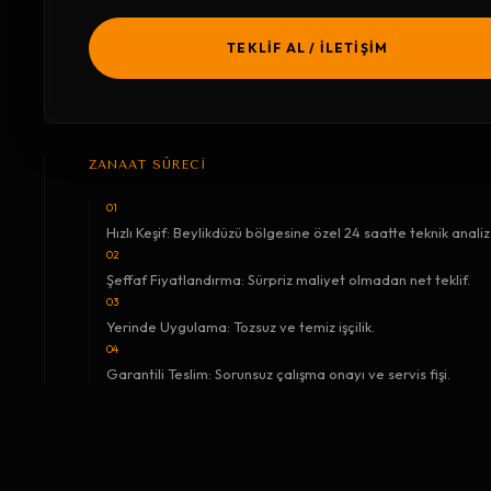
TEKLİF AL / İLETİŞİM
ZANAAT SÜRECİ
01
Hızlı Keşif: Beylikdüzü bölgesine özel 24 saatte teknik analiz
02
Şeffaf Fiyatlandırma: Sürpriz maliyet olmadan net teklif.
03
Yerinde Uygulama: Tozsuz ve temiz işçilik.
04
Garantili Teslim: Sorunsuz çalışma onayı ve servis fişi.