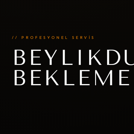
// PROFESYONEL SERVİS
BEYLIKD
BEKLEME