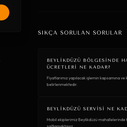
SIKÇA SORULAN SORULAR
BEYLIKDÜZÜ BÖLGESINDE H
.
ÜCRETLERI NE KADAR?
Fiyatlarımız yapılacak işlemin kapsamına ve
belirlenmektedir.
BEYLIKDÜZÜ SERVISI NE KA
Mobil ekiplerimiz Beylikdüzü mahallelerinde 
sağlamaktayız.