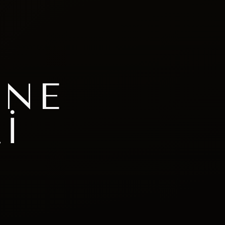
ANE
I