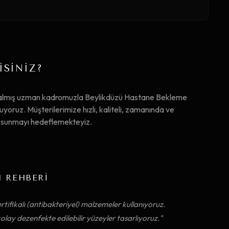
İSİNİZ?
m almış uzman kadromuzla Beylikdüzü Hastane Bekleme
oruz. Müşterilerimize hızlı, kaliteli, zamanında ve
ta sunmayı hedeflemekteyiz.
M REHBERİ
rtifikalı (antibakteriyel) malzemeler kullanıyoruz.
olay dezenfekte edilebilir yüzeyler tasarlıyoruz."