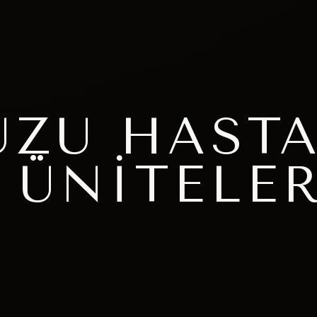
ÜZÜ HAST
 ÜNITELER