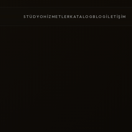
STÜDYO
HIZMETLER
KATALOG
BLOG
İLETIŞIM