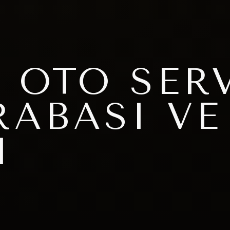
 OTO SER
RABASI VE
I