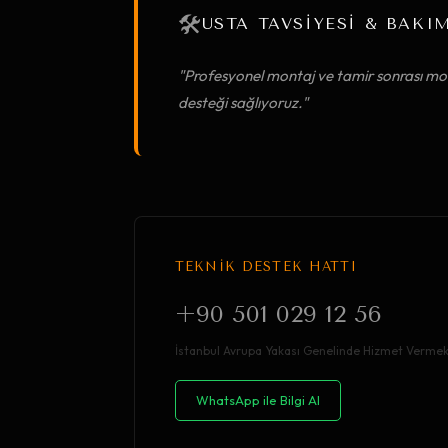
🛠️
USTA TAVSİYESİ & BAKI
"Profesyonel montaj ve tamir sonrası mob
desteği sağlıyoruz."
TEKNİK DESTEK HATTI
+90 501 029 12 56
İstanbul Avrupa Yakası Genelinde Hizmet Vermek
WhatsApp ile Bilgi Al