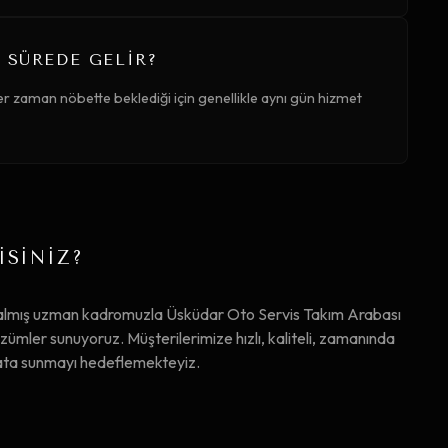
 SÜREDE GELIR?
r zaman nöbette beklediği için genellikle aynı gün hizmet
İSİNİZ?
 almış uzman kadromuzla Üsküdar Oto Servis Takım Arabası
mler sunuyoruz. Müşterilerimize hızlı, kaliteli, zamanında
iyata sunmayı hedeflemekteyiz.