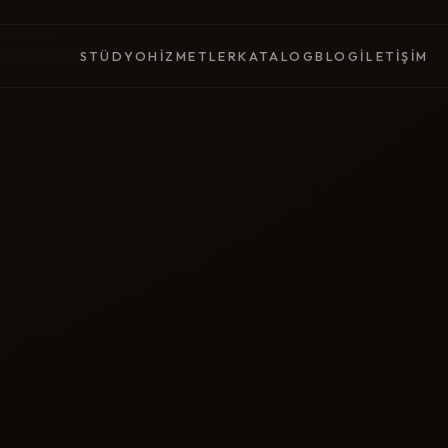
STÜDYO
HIZMETLER
KATALOG
BLOG
İLETIŞIM