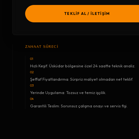
TEKLİF AL / İLETİŞİM
ZANAAT SÜRECİ
01
Hızlı Keşif: Üsküdar bölgesine özel 24 saatte teknik analiz.
02
Şeffaf Fiyatlandırma: Sürpriz maliyet olmadan net teklif.
03
Yerinde Uygulama: Tozsuz ve temiz işçilik.
04
Garantili Teslim: Sorunsuz çalışma onayı ve servis fişi.