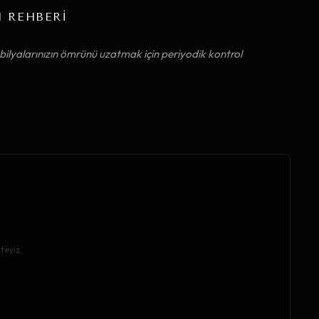
M REHBERİ
ilyalarınızın ömrünü uzatmak için periyodik kontrol
teyiz.