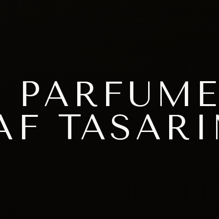
Ş PARFÜME
AF TASARI