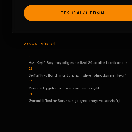
TEKLİF AL / İLETİŞİM
ZANAAT SÜRECİ
01
Hızlı Keşif: Beşiktaş bölgesine özel 24 saatte teknik analiz.
02
Şeffaf Fiyatlandırma: Sürpriz maliyet olmadan net teklif.
03
Yerinde Uygulama: Tozsuz ve temiz işçilik.
04
Garantili Teslim: Sorunsuz çalışma onayı ve servis fişi.