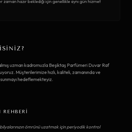
r zaman hazır beklediği için genellikle aynı gün hizmet
İSİNİZ?
 almış uzman kadromuzla Beşiktaş Parfümeri Duvar Raf
ruz. Müşterilerimize hızlı, kaliteli, zamanında ve
ta sunmayı hedeflemekteyiz.
M REHBERİ
ilyalarınızın ömrünü uzatmak için periyodik kontrol