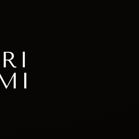
RI
MI