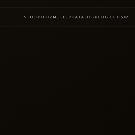
STÜDYO
HIZMETLER
KATALOG
BLOG
İLETIŞIM