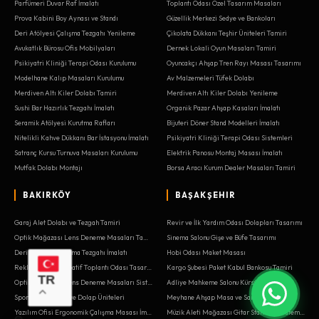
Parfümeri Duvar Raf İmalatı
Toplantı Odası Özel Tasarım Masaları
Prova Kabini Boy Aynası ve Standı
Güzellik Merkezi Sedye ve Bankoları
Deri Atölyesi Çalışma Tezgahı Yenileme
Çikolata Dükkanı Teşhir Üniteleri Tamiri
Avukatlık Bürosu Ofis Mobilyaları
Dernek Lokali Oyun Masaları Tamiri
Psikiyatri Kliniği Terapi Odası Kurulumu
Oyuncakçı Ahşap Tren Rayı Masası Tasarımı
Modelhane Kalıp Masaları Kurulumu
Av Malzemeleri Tüfek Dolabı
Merdiven Altı Kiler Dolabı Tamiri
Merdiven Altı Kiler Dolabı Yenileme
Sushi Bar Hazırlık Tezgahı İmalatı
Organik Pazar Ahşap Kasaları İmalatı
Seramik Atölyesi Kurutma Rafları
Bijuteri Döner Stand Modelleri İmalatı
Nitelikli Kahve Dükkanı Bar İstasyonu İmalatı
Psikiyatri Kliniği Terapi Odası Sistemleri
Satranç Kursu Turnuva Masaları Kurulumu
Elektrik Panosu Montaj Masası İmalatı
Mutfak Dolabı Montajı
Borsa Aracı Kurum Dealer Masaları Tamiri
BAKIRKÖY
BAŞAKŞEHIR
Garaj Alet Dolabı ve Tezgah Tamiri
Revir ve İlk Yardım Odası Dolapları Tasarımı
Optik Mağazası Lens Deneme Masaları Tamiri
Sinema Salonu Gişe ve Büfe Tasarımı
Deri Atölyesi Çalışma Tezgahı İmalatı
Hobi Odası Maket Masası
Reklam Ajansı Kreatif Toplantı Odası Tasarımı
Kargo Şubesi Paket Kabul Bankosu Tamiri
TR
Optik Mağazası Lens Deneme Masaları Sistemleri
Adliye Mahkeme Salonu Kürsüleri
Spor Salonu Havlu ve Dolap Üniteleri
Meyhane Ahşap Masa ve Sandalye İmalatı
Yazılım Ofisi Ergonomik Çalışma Masası İmalatı
Müzik Aleti Mağazası Gitar Standları Sistemleri