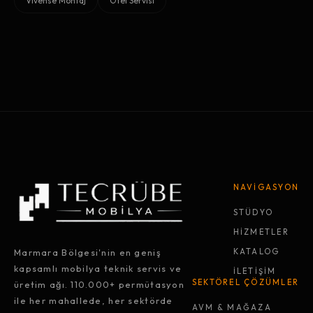
Vivense Montaj
Otel Servisi
NAVİGASYON
STÜDYO
HİZMETLER
Marmara Bölgesi'nin en geniş
KATALOG
kapsamlı mobilya teknik servis ve
İLETİŞİM
SEKTÖREL ÇÖZÜMLER
üretim ağı. 110.000+ permütasyon
ile her mahallede, her sektörde
AVM & MAĞAZA