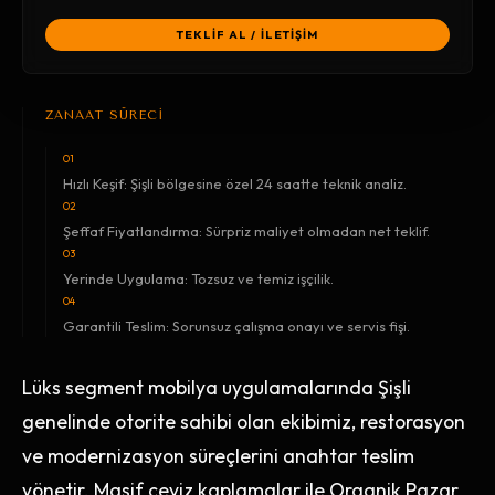
TEKLİF AL / İLETİŞİM
ZANAAT SÜRECİ
01
Hızlı Keşif: Şişli bölgesine özel 24 saatte teknik analiz.
02
Şeffaf Fiyatlandırma: Sürpriz maliyet olmadan net teklif.
03
Yerinde Uygulama: Tozsuz ve temiz işçilik.
04
Garantili Teslim: Sorunsuz çalışma onayı ve servis fişi.
Lüks segment mobilya uygulamalarında Şişli
genelinde otorite sahibi olan ekibimiz, restorasyon
ve modernizasyon süreçlerini anahtar teslim
yönetir. Masif ceviz kaplamalar ile Organik Pazar