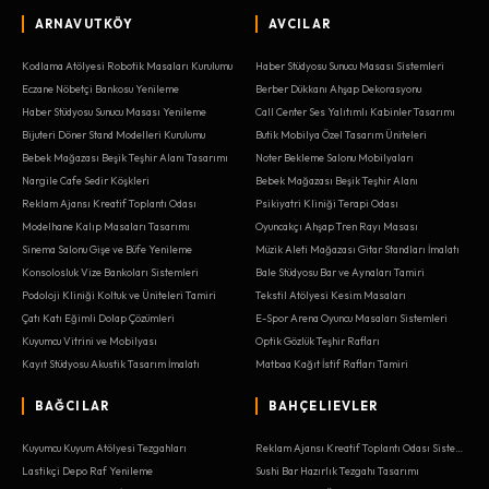
ARNAVUTKÖY
AVCILAR
Kodlama Atölyesi Robotik Masaları Kurulumu
Haber Stüdyosu Sunucu Masası Sistemleri
Eczane Nöbetçi Bankosu Yenileme
Berber Dükkanı Ahşap Dekorasyonu
Haber Stüdyosu Sunucu Masası Yenileme
Call Center Ses Yalıtımlı Kabinler Tasarımı
Bijuteri Döner Stand Modelleri Kurulumu
Butik Mobilya Özel Tasarım Üniteleri
Bebek Mağazası Beşik Teşhir Alanı Tasarımı
Noter Bekleme Salonu Mobilyaları
Nargile Cafe Sedir Köşkleri
Bebek Mağazası Beşik Teşhir Alanı
Reklam Ajansı Kreatif Toplantı Odası
Psikiyatri Kliniği Terapi Odası
Modelhane Kalıp Masaları Tasarımı
Oyuncakçı Ahşap Tren Rayı Masası
Sinema Salonu Gişe ve Büfe Yenileme
Müzik Aleti Mağazası Gitar Standları İmalatı
Konsolosluk Vize Bankoları Sistemleri
Bale Stüdyosu Bar ve Aynaları Tamiri
Podoloji Kliniği Koltuk ve Üniteleri Tamiri
Tekstil Atölyesi Kesim Masaları
Çatı Katı Eğimli Dolap Çözümleri
E-Spor Arena Oyuncu Masaları Sistemleri
Kuyumcu Vitrini ve Mobilyası
Optik Gözlük Teşhir Rafları
Kayıt Stüdyosu Akustik Tasarım İmalatı
Matbaa Kağıt İstif Rafları Tamiri
BAĞCILAR
BAHÇELIEVLER
Kuyumcu Kuyum Atölyesi Tezgahları
Reklam Ajansı Kreatif Toplantı Odası Sistemleri
Lastikçi Depo Raf Yenileme
Sushi Bar Hazırlık Tezgahı Tasarımı