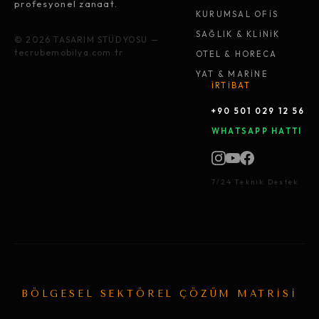
profesyonel zanaat.
KURUMSAL OFİS
SAĞLIK & KLİNİK
© 2026 TASARIM STÜDYOSU —
tecrubemobilya.com.tr
OTEL & HORECA
YAT & MARİNE
İRTİBAT
+90 501 029 12 56
WHATSAPP HATTI
7/24 Teknik Destek
BÖLGESEL SEKTÖREL ÇÖZÜM MATRİSİ