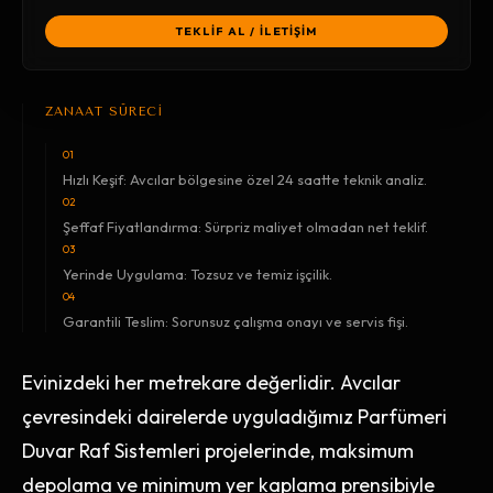
TEKLİF AL / İLETİŞİM
ZANAAT SÜRECİ
01
Hızlı Keşif: Avcılar bölgesine özel 24 saatte teknik analiz.
02
Şeffaf Fiyatlandırma: Sürpriz maliyet olmadan net teklif.
03
Yerinde Uygulama: Tozsuz ve temiz işçilik.
04
Garantili Teslim: Sorunsuz çalışma onayı ve servis fişi.
Evinizdeki her metrekare değerlidir. Avcılar
çevresindeki dairelerde uyguladığımız Parfümeri
Duvar Raf Sistemleri projelerinde, maksimum
depolama ve minimum yer kaplama prensibiyle