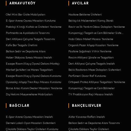
ARNAVUTKÖY
AVCILAR
Otel Mini Bar Ünite Mobilyaları
Hastane Bekleme Üniteleri
E-Spor Arena Oyuncu Masaları Kurulumu
Balıkçılık Malzemeleri Kamış Standı
Podoloji Kliniği Koltuk ve Üniteleri Yenileme
Revir ve İlk Yardım Odası Dolapları Yenileme
Portmanto ve Ayakkabılık Tasarımı
Kuruyemişçi Tezgah ve Cam Bölmeler Sistemleri
Deri Atölyesi Çalışma Tezgahı Tasarımı
Hobi Odası Maket Masası Yenileme
Kafe Bar Tezgahı Üretimi
Organik Pazar Ahşap Kasaları Yenileme
Balkon Sedir ve Depolama Alanı
Pastane Soğutmalı Vitrin Yenileme
Haber Stüdyosu Sunucu Masası İmalatı
Resim Atölyesi Şövale ve Tezgahları
Escape Room (Kaçış Oyunu) Dekoru Montajı
Deri Atölyesi Çalışma Tezgahı İmalatı
Market Şarküteri ve Manav Tezgahları
Balık Restoranı Meze Dolapları Sistemleri
Escape Room (Kaçış Oyunu) Dekoru Kurulumu
Parfümeri Duvar Raf Kurulumu
Oyuncakçı Ahşap Tren Rayı Masası Kurulumu
Ortopedi Protez Atölyesi Tezgahları Yenileme
Borsa Aracı Kurum Dealer Masaları Yenileme
Kuruyemişçi Tezgah ve Cam Bölmeler
Diş Hekimi Muayenehane Mobilyaları
TV Prodüksiyon Reji Masası İmalatı
BAĞCILAR
BAHÇELIEVLER
E-Spor Arena Oyuncu Masaları İmalatı
Aktar Kavanoz Rafları İmalatı
Dernek Lokali Oyun Masaları Sistemleri
Balkon Sedir ve Depolama Alanı Tasarımı
Çikolata Dükkanı Teşhir Üniteleri Kurulumu
Çikolata Dükkanı Teşhir Üniteleri