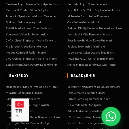
Meyhane Ahşap Masa ve Sandalye Kurulumu
Decoratif Ahşap Duvar Panelleri
Revir ve İlk Yardım Odası Dolapları
Yaşlı Bakım Evi Yatak Başı Üniteleri Tamiri
Tabela Atölyesi Kesim Masası Yenileme
Muhasebe Evrak Raf ve Dolapları
Otel Valiz Sehpası ve Aynalık
Oyun Salonu Gamer Masaları
Estetik Merkezi Lazer Odası Mobilyası
Podoloji Kliniği Koltuk ve Üniteleri Kurulumu
Konsolosluk Vize Bankoları İmalatı
Konsolosluk Vize Bankoları Kurulumu
CNC Atölyesi Bilgisayar Kabini Kurulumu
Spor Salonu Havlu ve Dolap Üniteleri
Kış Bahçesi Ahşap Konstrüksiyon
Pastane Soğutmalı Vitrin İmalatı
Matbaa Kağıt İstif Rafları Montajı
Laboratuvar Çeker Ocak ve Tezgahları
CNC Atölyesi Bilgisayar Kabini Yenileme
Kayıt Stüdyosu Akustik Tasarım Montajı
Escape Room (Kaçış Oyunu) Dekoru İmalatı
Adliye Mahkeme Salonu Kürsüleri İmalatı
BAKIRKÖY
BAŞAKŞEHIR
Steakhouse Et Dinlendirme Dolapları Tamiri
Veteriner Ameliyathane Dolapları Kurulumu
Mimarlık Ofisi Çizim Masaları
Tabela Atölyesi Kesim Masası
Lastikçi Depo Raf Yenileme
Pizzacı Hamur Açma Masası Tamiri
Garaj Alet Dolabı ve Tezgah İmalatı
Üniversite Amfi Mobilyaları
TR
Ikea Gardırop Kurulumu
Adliye Mahkeme Salonu Kürsüleri Montajı
Kargo Şubesi Paket Kabul Bankosu Kurulumu
TV Prodüksiyon Reji Masası Kurulumu
Kış Bahçesi Yemek Masası Montajı
Sushi Bar Hazırlık Tezgahı İmalatı
Eczane Nöbetçi Bankosu Sistemleri
Balkon Sedir ve Depolama Alanı Tamiri