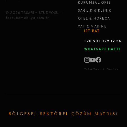
KURUMSAL OFİS
SAĞLIK & KLİNİK
© 2026 TASARIM STÜDYOSU —
tecrubemobilya.com.tr
OTEL & HORECA
YAT & MARİNE
İRTİBAT
+90 501 029 12 56
WHATSAPP HATTI
7/24 Teknik Destek
BÖLGESEL SEKTÖREL ÇÖZÜM MATRİSİ