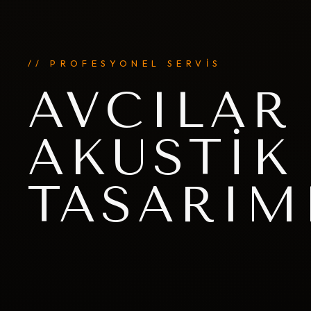
// PROFESYONEL SERVİS
AVCILAR
AKUSTIK
TASARIM