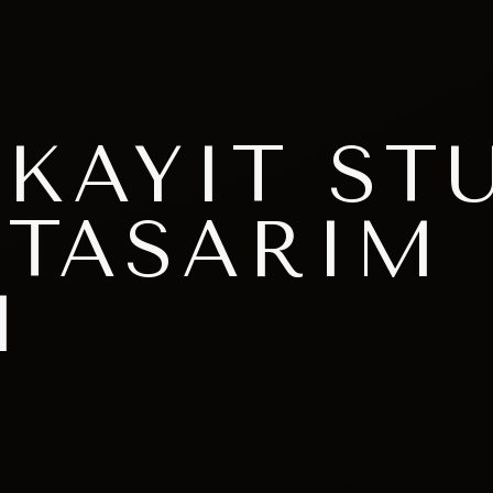
 KAYIT ST
 TASARIM
I