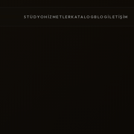
STÜDYO
HIZMETLER
KATALOG
BLOG
İLETIŞIM