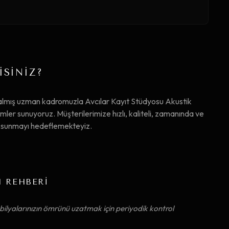
İSİNİZ?
almış uzman kadromuzla Avcılar Kayıt Stüdyosu Akustik
er sunuyoruz. Müşterilerimize hızlı, kaliteli, zamanında ve
ta sunmayı hedeflemekteyiz.
M REHBERİ
ilyalarınızın ömrünü uzatmak için periyodik kontrol