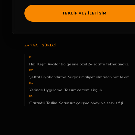
TEKLİF AL / İLETİŞİM
ZANAAT SÜRECİ
01
Hızlı Keşif: Avcılar bölgesine özel 24 saatte teknik analiz.
02
Şeffaf Fiyatlandırma: Sürpriz maliyet olmadan net teklif.
03
Yerinde Uygulama: Tozsuz ve temiz işçilik.
04
Garantili Teslim: Sorunsuz çalışma onayı ve servis fişi.