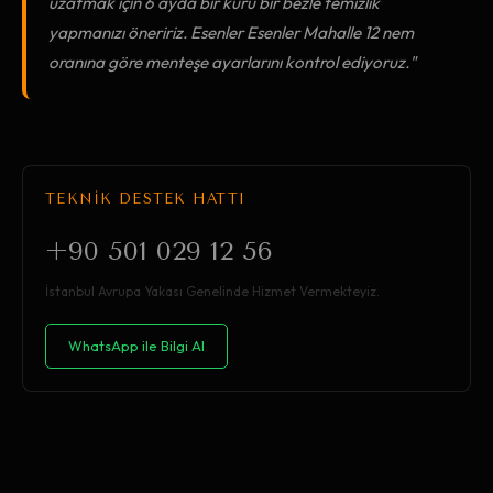
uzatmak için 6 ayda bir kuru bir bezle temizlik
yapmanızı öneririz. Esenler Esenler Mahalle 12 nem
oranına göre menteşe ayarlarını kontrol ediyoruz."
TEKNİK DESTEK HATTI
+90 501 029 12 56
İstanbul Avrupa Yakası Genelinde Hizmet Vermekteyiz.
WhatsApp ile Bilgi Al