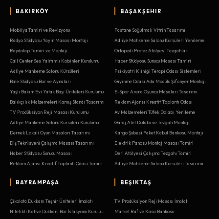
BAKIRKÖY
BAŞAKŞEHIR
Mobilya Tamiri ve Revizyonu
Pastane Soğutmalı Vitrin Tasarımı
Radyo Stüdyosu Yayın Masası Montajı
Adliye Mahkeme Salonu Kürsüleri Yenileme
Raydolap Tamiri ve Montajı
Ortopedi Protez Atölyesi Tezgahları
Call Center Ses Yalıtımlı Kabinler Kurulumu
Haber Stüdyosu Sunucu Masası Tamiri
Adliye Mahkeme Salonu Kürsüleri
Psikiyatri Kliniği Terapi Odası Sistemleri
Bale Stüdyosu Bar ve Aynaları
Giyinme Odası Ada Modülü Şifonyer Montajı
Yaşlı Bakım Evi Yatak Başı Üniteleri Kurulumu
E-Spor Arena Oyuncu Masaları Tasarımı
Balıkçılık Malzemeleri Kamış Standı Tasarımı
Reklam Ajansı Kreatif Toplantı Odası
TV Prodüksiyon Reji Masası Kurulumu
Av Malzemeleri Tüfek Dolabı Yenileme
Adliye Mahkeme Salonu Kürsüleri Kurulumu
Garaj Alet Dolabı ve Tezgah Montajı
Dernek Lokali Oyun Masaları Tasarımı
Kargo Şubesi Paket Kabul Bankosu Montajı
Diş Teknisyeni Çalışma Masası Tasarımı
Elektrik Panosu Montaj Masası Tamiri
Haber Stüdyosu Sunucu Masası
Deri Atölyesi Çalışma Tezgahı Tamiri
Reklam Ajansı Kreatif Toplantı Odası Tamiri
Adliye Mahkeme Salonu Kürsüleri Tasarımı
BAYRAMPAŞA
BEŞIKTAŞ
Çikolata Dükkanı Teşhir Üniteleri İmalatı
TV Prodüksiyon Reji Masası İmalatı
Nitelikli Kahve Dükkanı Bar İstasyonu Kurulumu
Market Raf ve Kasa Bankosu