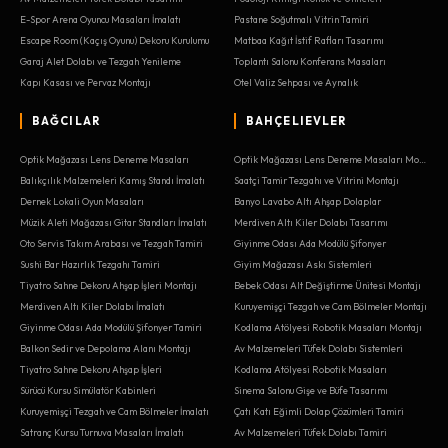
E-Spor Arena Oyuncu Masaları İmalatı
Pastane Soğutmalı Vitrin Tamiri
Escape Room (Kaçış Oyunu) Dekoru Kurulumu
Matbaa Kağıt İstif Rafları Tasarımı
Garaj Alet Dolabı ve Tezgah Yenileme
Toplantı Salonu Konferans Masaları
Kapı Kasası ve Pervaz Montajı
Otel Valiz Sehpası ve Aynalık
BAĞCILAR
BAHÇELIEVLER
Optik Mağazası Lens Deneme Masaları
Optik Mağazası Lens Deneme Masaları Montajı
Balıkçılık Malzemeleri Kamış Standı İmalatı
Saatçi Tamir Tezgahı ve Vitrini Montajı
Dernek Lokali Oyun Masaları
Banyo Lavabo Altı Ahşap Dolaplar
Müzik Aleti Mağazası Gitar Standları İmalatı
Merdiven Altı Kiler Dolabı Tasarımı
Oto Servis Takım Arabası ve Tezgah Tamiri
Giyinme Odası Ada Modülü Şifonyer
Sushi Bar Hazırlık Tezgahı Tamiri
Giyim Mağazası Askı Sistemleri
Tiyatro Sahne Dekoru Ahşap İşleri Montajı
Bebek Odası Alt Değiştirme Ünitesi Montajı
Merdiven Altı Kiler Dolabı İmalatı
Kuruyemişçi Tezgah ve Cam Bölmeler Montajı
Giyinme Odası Ada Modülü Şifonyer Tamiri
Kodlama Atölyesi Robotik Masaları Montajı
Balkon Sedir ve Depolama Alanı Montajı
Av Malzemeleri Tüfek Dolabı Sistemleri
Tiyatro Sahne Dekoru Ahşap İşleri
Kodlama Atölyesi Robotik Masaları
Sürücü Kursu Simülatör Kabinleri
Sinema Salonu Gişe ve Büfe Tasarımı
Kuruyemişçi Tezgah ve Cam Bölmeler İmalatı
Çatı Katı Eğimli Dolap Çözümleri Tamiri
Satranç Kursu Turnuva Masaları İmalatı
Av Malzemeleri Tüfek Dolabı Tamiri