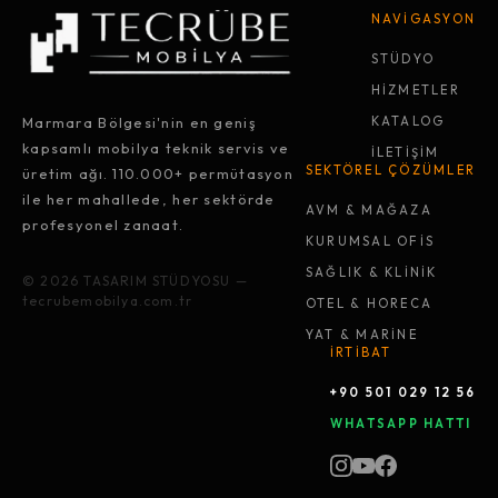
NAVİGASYON
STÜDYO
HİZMETLER
Marmara Bölgesi'nin en geniş
KATALOG
kapsamlı mobilya teknik servis ve
İLETİŞİM
SEKTÖREL ÇÖZÜMLER
üretim ağı. 110.000+ permütasyon
ile her mahallede, her sektörde
AVM & MAĞAZA
profesyonel zanaat.
KURUMSAL OFİS
SAĞLIK & KLİNİK
© 2026 TASARIM STÜDYOSU —
tecrubemobilya.com.tr
OTEL & HORECA
YAT & MARİNE
İRTİBAT
+90 501 029 12 56
WHATSAPP HATTI