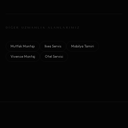
DİĞER UZMANLIK ALANLARIMIZ
Mutfak Montajı
Ikea Servis
Mobilya Tamiri
Vivense Montaj
Otel Servisi