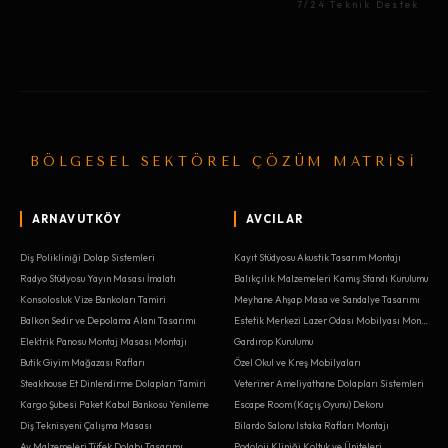
7/24 Teknik Destek
BÖLGESEL SEKTÖREL ÇÖZÜM MATRİSİ
ARNAVUTKÖY
AVCILAR
Diş Polikliniği Dolap Sistemleri
Kayıt Stüdyosu Akustik Tasarım Montajı
Radyo Stüdyosu Yayın Masası İmalatı
Balıkçılık Malzemeleri Kamış Standı Kurulumu
Konsolosluk Vize Bankoları Tamiri
Meyhane Ahşap Masa ve Sandalye Tasarımı
Balkon Sedir ve Depolama Alanı Tasarımı
Estetik Merkezi Lazer Odası Mobilyası Montajı
Elektrik Panosu Montaj Masası Montajı
Gardırop Kurulumu
Butik Giyim Mağazası Rafları
Özel Okul ve Kreş Mobilyaları
Steakhouse Et Dinlendirme Dolapları Tamiri
Veteriner Ameliyathane Dolapları Sistemleri
Kargo Şubesi Paket Kabul Bankosu Yenileme
Escape Room (Kaçış Oyunu) Dekoru
Diş Teknisyeni Çalışma Masası
Bilardo Salonu Istaka Rafları Montajı
Av Malzemeleri Tüfek Dolabı Tasarımı
Podoloji Kliniği Koltuk ve Üniteleri