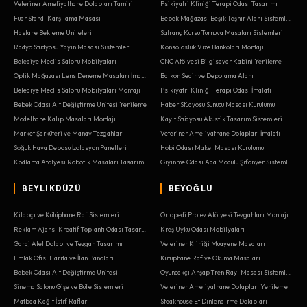
Veteriner Ameliyathane Dolapları Tamiri
Psikiyatri Kliniği Terapi Odası Tasarımı
Fuar Standı Karşılama Masası
Bebek Mağazası Beşik Teşhir Alanı Sistemleri
Hastane Bekleme Üniteleri
Satranç Kursu Turnuva Masaları Sistemleri
Radyo Stüdyosu Yayın Masası Sistemleri
Konsolosluk Vize Bankoları Montajı
Belediye Meclis Salonu Mobilyaları
CNC Atölyesi Bilgisayar Kabini Yenileme
Optik Mağazası Lens Deneme Masaları İmalatı
Balkon Sedir ve Depolama Alanı
Belediye Meclis Salonu Mobilyaları Montajı
Psikiyatri Kliniği Terapi Odası İmalatı
Bebek Odası Alt Değiştirme Ünitesi Yenileme
Haber Stüdyosu Sunucu Masası Kurulumu
Modelhane Kalıp Masaları Montajı
Kayıt Stüdyosu Akustik Tasarım Sistemleri
Market Şarküteri ve Manav Tezgahları
Veteriner Ameliyathane Dolapları İmalatı
Soğuk Hava Deposu İzolasyon Panelleri
Hobi Odası Maket Masası Kurulumu
Kodlama Atölyesi Robotik Masaları Tasarımı
Giyinme Odası Ada Modülü Şifonyer Sistemleri
BEYLIKDÜZÜ
BEYOĞLU
Kitapçı ve Kütüphane Raf Sistemleri
Ortopedi Protez Atölyesi Tezgahları Montajı
Reklam Ajansı Kreatif Toplantı Odası Tasarımı
Kreş Uyku Odası Mobilyaları
Garaj Alet Dolabı ve Tezgah Tasarımı
Veteriner Kliniği Muayene Masaları
Emlak Ofisi Harita ve İlan Panoları
Kütüphane Raf ve Okuma Masaları
Bebek Odası Alt Değiştirme Ünitesi
Oyuncakçı Ahşap Tren Rayı Masası Sistemleri
Sinema Salonu Gişe ve Büfe Sistemleri
Veteriner Ameliyathane Dolapları Yenileme
Matbaa Kağıt İstif Rafları
Steakhouse Et Dinlendirme Dolapları