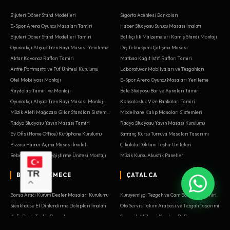
Bijuteri Döner Stand Modelleri
Sigorta Acentesi Bankoları
E-Spor Arena Oyuncu Masaları Tamiri
Haber Stüdyosu Sunucu Masası İmalatı
Bijuteri Döner Stand Modelleri Tamiri
Balıkçılık Malzemeleri Kamış Standı Montajı
Oyuncakçı Ahşap Tren Rayı Masası Yenileme
Diş Teknisyeni Çalışma Masası
Aktar Kavanoz Rafları Tamiri
Matbaa Kağıt İstif Rafları Tamiri
Antre Portmanto ve Puf Ünitesi Kurulumu
Laboratuvar Mobilyaları ve Tezgahları
Otel Mobilyası Montajı
E-Spor Arena Oyuncu Masaları Yenileme
Raydolap Tamiri ve Montajı
Bale Stüdyosu Bar ve Aynaları Tamiri
Oyuncakçı Ahşap Tren Rayı Masası Montajı
Konsolosluk Vize Bankoları Tamiri
Müzik Aleti Mağazası Gitar Standları Sistemleri
Modelhane Kalıp Masaları Sistemleri
Radyo Stüdyosu Yayın Masası Tamiri
Radyo Stüdyosu Yayın Masası Kurulumu
Ev Ofis (Home Office) Kütüphane Kurulumu
Satranç Kursu Turnuva Masaları Tasarımı
Pizzacı Hamur Açma Masası İmalatı
Çikolata Dükkanı Teşhir Üniteleri
Bebek Odası Alt Değiştirme Ünitesi Montajı
Müzik Kursu Akustik Paneller
TR
BÜYÜKÇEKMECE
ÇATALCA
Borsa Aracı Kurum Dealer Masaları Kurulumu
Kuruyemişçi Tezgah ve Cam Bölmeler Tamiri
Steakhouse Et Dinlendirme Dolapları İmalatı
Oto Servis Takım Arabası ve Tezgah Tasarımı
Kafe Pasta Teşhir Reyonları
Seramik Atölyesi Kurutma Rafları
Garaj Alet Dolabı ve Tezgah Tasarımı
Yaşlı Bakım Evi Yatak Başı Üniteleri Yenileme