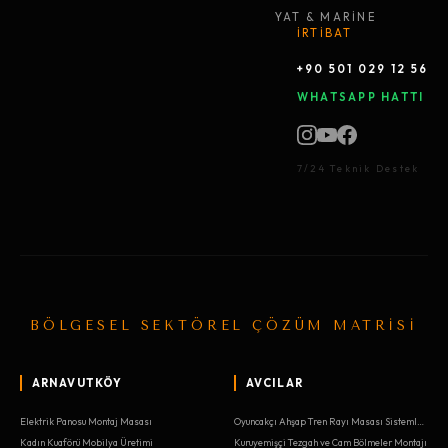
YAT & MARİNE
İRTİBAT
+90 501 029 12 56
WHATSAPP HATTI
7/24 Teknik Destek
BÖLGESEL SEKTÖREL ÇÖZÜM MATRİSİ
ARNAVUTKÖY
AVCILAR
Elektrik Panosu Montaj Masası
Oyuncakçı Ahşap Tren Rayı Masası Sistemleri
Kadın Kuaförü Mobilya Üretimi
Kuruyemişçi Tezgah ve Cam Bölmeler Montajı