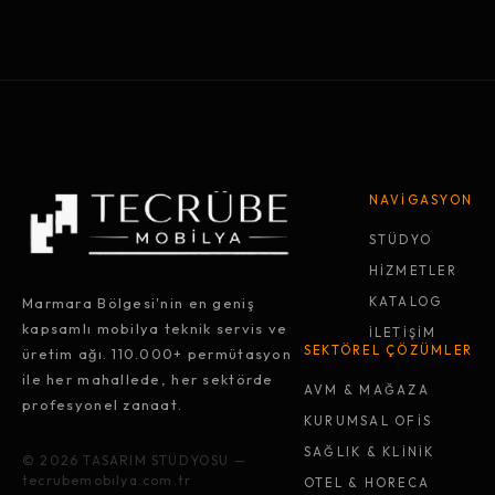
NAVİGASYON
STÜDYO
HİZMETLER
Marmara Bölgesi'nin en geniş
KATALOG
kapsamlı mobilya teknik servis ve
İLETİŞİM
SEKTÖREL ÇÖZÜMLER
üretim ağı. 110.000+ permütasyon
ile her mahallede, her sektörde
AVM & MAĞAZA
profesyonel zanaat.
KURUMSAL OFİS
SAĞLIK & KLİNİK
© 2026 TASARIM STÜDYOSU —
tecrubemobilya.com.tr
OTEL & HORECA