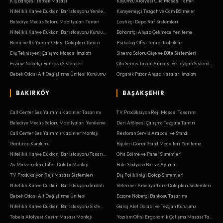
Kış Bahçesi Yemek Masası
Kuyumcu Atölyesi Cila Masası Tamiri
Nitelikli Kahve Dükkanı Bar İstasyonu Yenileme
Kuruyemişçi Tezgah ve Cam Bölmeler
Belediye Meclis Salonu Mobilyaları Tamiri
Lastikçi Depo Raf Sistemleri
Nitelikli Kahve Dükkanı Bar İstasyonu Kurulumu
Baharatçı Ahşap Çekmece Yenileme
Revir ve İlk Yardım Odası Dolapları Tamiri
Psikolog Ofisi Terapi Koltukları
Diş Teknisyeni Çalışma Masası İmalatı
Sinema Salonu Gişe ve Büfe Sistemleri
Eczane Nöbetçi Bankosu Sistemleri
Oto Servis Takım Arabası ve Tezgah Sistemleri
Bebek Odası Alt Değiştirme Ünitesi Kurulumu
Organik Pazar Ahşap Kasaları İmalatı
BAKIRKÖY
BAŞAKŞEHIR
Call Center Ses Yalıtımlı Kabinler Tasarımı
TV Prodüksiyon Reji Masası Tasarımı
Belediye Meclis Salonu Mobilyaları Yenileme
Deri Atölyesi Çalışma Tezgahı Tamiri
Call Center Ses Yalıtımlı Kabinler Montajı
Restoran Servis Arabası ve Standı
Gardırop Kurulumu
Bijuteri Döner Stand Modelleri Yenileme
Nitelikli Kahve Dükkanı Bar İstasyonu Tasarımı
Ofis Bölme ve Panel Sistemleri
Av Malzemeleri Tüfek Dolabı Montajı
Bale Stüdyosu Bar ve Aynaları
TV Prodüksiyon Reji Masası Sistemleri
Diş Polikliniği Dolap Sistemleri
Nitelikli Kahve Dükkanı Bar İstasyonu İmalatı
Veteriner Ameliyathane Dolapları Sistemleri
Bebek Odası Alt Değiştirme Ünitesi
Eczane Nöbetçi Bankosu Tasarımı
Nitelikli Kahve Dükkanı Bar İstasyonu Sistemleri
Garaj Alet Dolabı ve Tezgah Kurulumu
Tabela Atölyesi Kesim Masası Montajı
Yazılım Ofisi Ergonomik Çalışma Masası Tasarımı