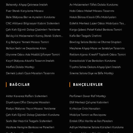
Baharatçı Ahşap Çekmece İmalatı
Av Malzemeleri Tüfek Dolabı Kurulumu
Fuar Standı Karşılama Masası
Hobi Odası Maket Masası Tasarımı
Bale Stüdyosu Bar ve Aynaları Kurulumu
Hukuk Bürosu Klasik Ofis Mobilyaları
CNC Atölyesi Bilgisayar Kabini Sistemleri
Estetik Merkezi Lazer Odası Mobilyası Tasarımı
Çatı Katı Eğimli Dolap Çözümleri Yenileme
Kargo Şubesi Paket Kabul Bankosu Tamiri
Balıkçılık Malzemeleri Kamış Standı Sistemleri
Kafe Bar Tezgahı Üretimi
Kış Bahçesi Yemek Masası Tamiri
Bowling Salonu Banko ve Oturma Grupları
Balkon Sedir ve Depolama Alanı
Meyhane Ahşap Masa ve Sandalye Tasarımı
Giyinme Odası Ada Modülü Şifonyer Tamiri
Reklam Ajansı Kreatif Toplantı Odası Tamiri
Kayıt Stüdyosu Akustik Tasarım İmalatı
Konsolosluk Vize Bankoları Kurulumu
Mutfak Dolabı Montajı
Tiyatro Sahne Dekoru Ahşap İşleri İmalatı
Dernek Lokali Oyun Masaları Tasarımı
Sinema Salonu Gişe ve Büfe Montajı
BAĞCILAR
BAHÇELIEVLER
Aktar Kavanoz Rafları Sistemleri
Parfümeri Duvar Raf Montajı
Diyetisyen Ofisi Danışma Masaları
Etüt Merkezi Çalışma Kabinleri
Radyo Stüdyosu Yayın Masası Yenileme
Kırtasiye Ürün Havuzları
Çatı Katı Eğimli Dolap Çözümleri Kurulumu
Mobilya Tamiri ve Revizyonu
Sushi Bar Hazırlık Tezgahı Sistemleri
Emlak Ofisi Harita ve İlan Panoları
Hastane Hemşire Bankosu ve Panelleri
Adliye Mahkeme Salonu Kürsüleri Kurulumu