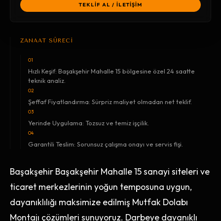
TEKLİF AL / İLETİŞİM
ZANAAT SÜRECİ
01
Hızlı Keşif: Başakşehir Mahalle 15 bölgesine özel 24 saatte
teknik analiz.
02
Şeffaf Fiyatlandırma: Sürpriz maliyet olmadan net teklif.
03
Yerinde Uygulama: Tozsuz ve temiz işçilik.
04
Garantili Teslim: Sorunsuz çalışma onayı ve servis fişi.
Başakşehir Başakşehir Mahalle 15 sanayi siteleri ve
ticaret merkezlerinin yoğun temposuna uygun,
dayanıklılığı maksimize edilmiş Mutfak Dolabı
Montajı çözümleri sunuyoruz. Darbeye dayanıklı