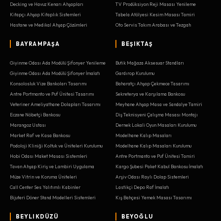
Decking ve Havuz Kenarı Ahşapları
TV Prodüksiyon Reji Masası Yenileme
Kitapçı Ahşap Kitaplık Sistemleri
Tabela Atölyesi Kesim Masası Tamiri
Hastane ve Medikal Ahşap Çözümleri
Oto Servis Takım Arabası ve Tezgah
BAYRAMPAŞA
BEŞIKTAŞ
Giyinme Odası Ada Modülü Şifonyer Yenileme
Butik Mağaza Aksesuar Standları
Giyinme Odası Ada Modülü Şifonyer İmalatı
Gardırop Kurulumu
Konsolosluk Vize Bankoları Tasarımı
Baharatçı Ahşap Çekmece Tasarımı
Antre Portmanto ve Puf Ünitesi Tasarımı
Sekreterya ve Karşılama Bankosu
Veteriner Ameliyathane Dolapları Tasarımı
Meyhane Ahşap Masa ve Sandalye Tamiri
Eczane Nöbetçi Bankosu
Diş Teknisyeni Çalışma Masası Montajı
Marangoz Ustası
Dernek Lokali Oyun Masaları Kurulumu
Market Raf ve Kasa Bankosu
Modelhane Kalıp Masaları
Podoloji Kliniği Koltuk ve Üniteleri Kurulumu
Modelhane Kalıp Masaları Kurulumu
Hobi Odası Maket Masası Sistemleri
Antre Portmanto ve Puf Ünitesi Tamiri
Tavan Ahşap Kiriş ve Lambiri Uygulama
Kargo Şubesi Paket Kabul Bankosu İmalatı
Müze Vitrin ve Koruma Üniteleri
Arşiv Odası Raylı Dolap Sistemleri
Call Center Ses Yalıtımlı Kabinler
Lastikçi Depo Raf İmalatı
Bijuteri Döner Stand Modelleri Sistemleri
Kış Bahçesi Yemek Masası Tasarımı
BEYLIKDÜZÜ
BEYOĞLU