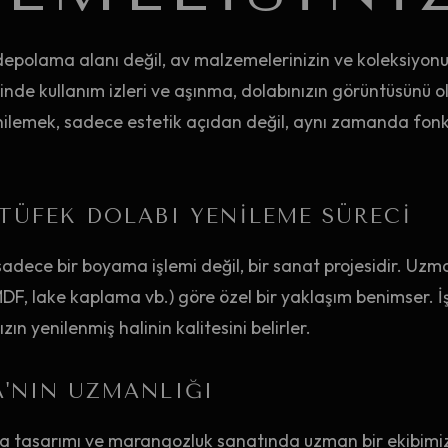
depolama alanı değil, av malzemelerinizin ve koleksiyonun
nde kullanım izleri ve aşınma, dolabınızın görüntüsünü ol
enilemek, sadece estetik açıdan değil, aynı zamanda fon
TÜFEK DOLABI YENILEME SÜRECI
sadece bir boyama işlemi değil, bir sanat projesidir. Uzma
, lake kaplama vb.) göre özel bir yaklaşım benimser. İşç
ın yenilenmiş halinin kalitesini belirler.
A'NIN UZMANLIĞI
ya tasarımı ve marangozluk sanatında uzman bir ekibimiz