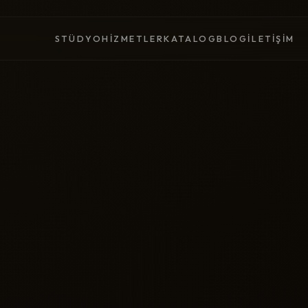
STÜDYO
HIZMETLER
KATALOG
BLOG
İLETIŞIM