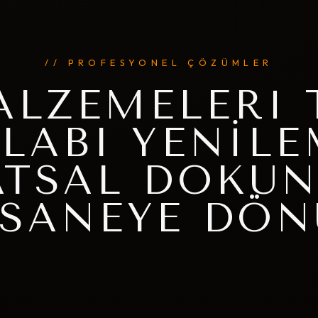
// PROFESYONEL ÇÖZÜMLER
ALZEMELERI 
LABI YENILE
ATSAL DOKUN
FSANEYE DÖN