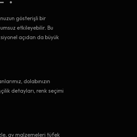
uzun gösterişli bir
umsuz etkileyebilir. Bu
ksiyonel açıdan da büyük
nlarımız, dolabınızın
ilik detayları, renk seçimi
le, av malzemeleri tüfek