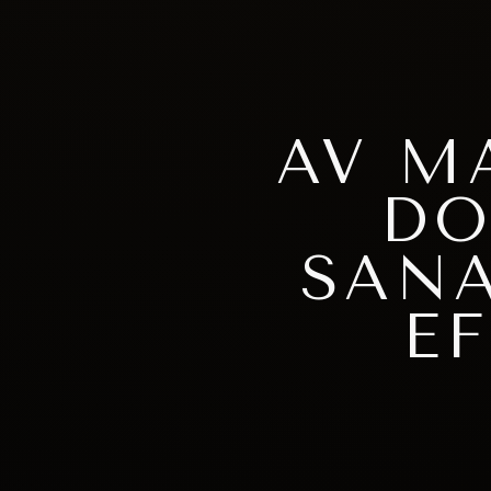
AV M
DO
SAN
E