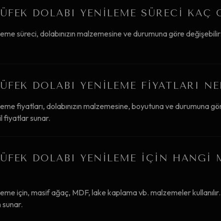
ÜFEK DOLABI YENILEME SÜRECI KAÇ 
leme süreci, dolabınızın malzemesine ve durumuna göre değişebilir.
ÜFEK DOLABI YENILEME FIYATLARI NE
leme fiyatları, dolabınızın malzemesine, boyutuna ve durumuna gör
 fiyatlar sunar.
ÜFEK DOLABI YENILEME IÇIN HANGI
eme için, masif ağaç, MDF, lake kaplama vb. malzemeler kullanılır.
 sunar.