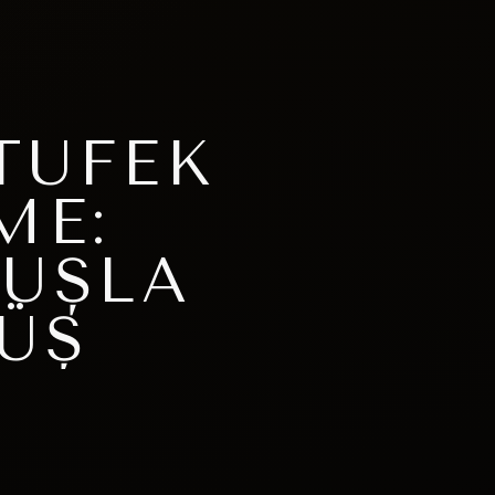
TÜFEK
ME:
UŞLA
ÜŞ