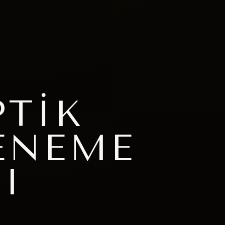
TIK
ENEME
I