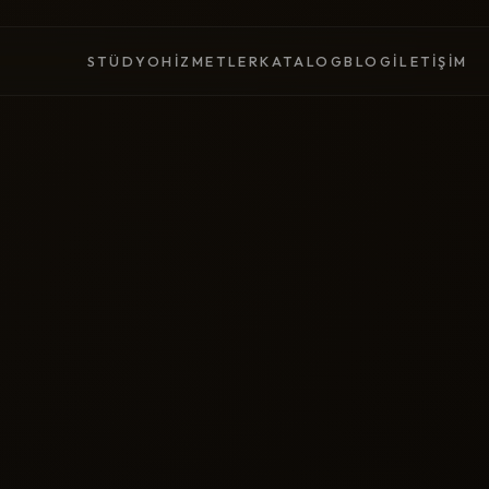
STÜDYO
HIZMETLER
KATALOG
BLOG
İLETIŞIM