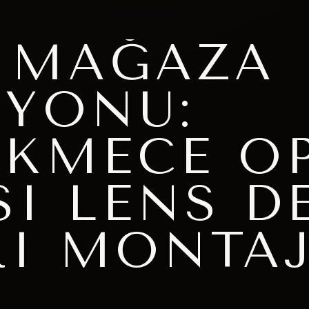
 MAĞAZA
YONU:
KMECE OP
I LENS D
I MONTAJ