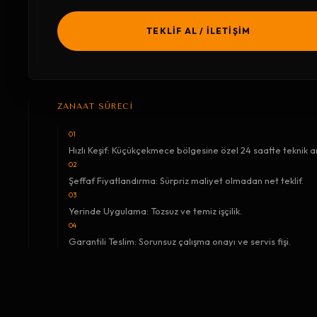
TEKLİF AL / İLETİŞİM
ZANAAT SÜRECİ
01
Hızlı Keşif: Küçükçekmece bölgesine özel 24 saatte teknik an
02
Şeffaf Fiyatlandırma: Sürpriz maliyet olmadan net teklif.
03
Yerinde Uygulama: Tozsuz ve temiz işçilik.
04
Garantili Teslim: Sorunsuz çalışma onayı ve servis fişi.