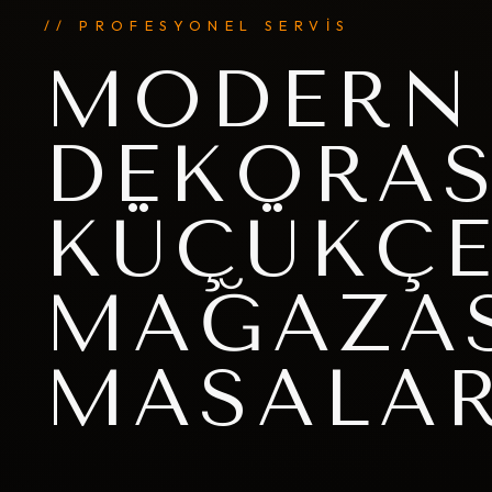
// PROFESYONEL SERVİS
MODERN
DEKORAS
KÜÇÜKÇE
MAĞAZAS
MASALAR