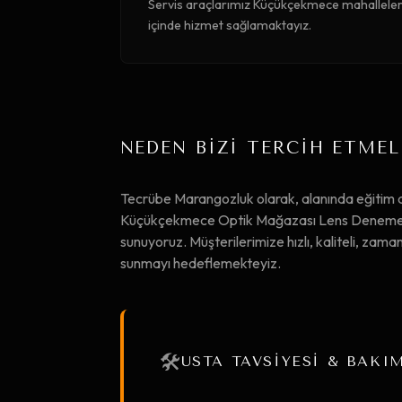
Servis araçlarımız Küçükçekmece mahallelerin
içinde hizmet sağlamaktayız.
NEDEN BİZİ TERCİH ETMEL
Tecrübe Marangozluk olarak, alanında eğiti
Küçükçekmece Optik Mağazası Lens Deneme M
sunuyoruz. Müşterilerimize hızlı, kaliteli, zama
sunmayı hedeflemekteyiz.
🛠️
USTA TAVSİYESİ & BAKI