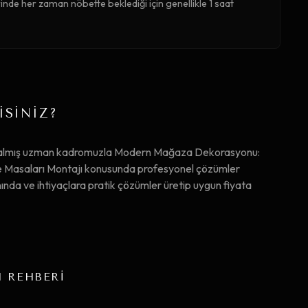
de her zaman nöbette beklediği için genellikle 1 saat
İSİNİZ?
m almış uzman kadromuzla Modern Mağaza Dekorasyonu:
asaları Montajı konusunda profesyonel çözümler
nında ve ihtiyaçlara pratik çözümler üretip uygun fiyata
M REHBERİ