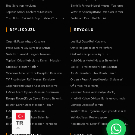
Ikea Gardırop Kurulumu
Elektrik Panosu Montaj Masası Yenileme
Toplantı Salonu Konferans Masaları
Veteriner Ameliyathane Dolapları Tamiri
Yaşlı Bakım Evi Yatak Başı Üniteleri Tasarımı
Parfümeri Duvar Raf Tamiri
BEYLIKDÜZÜ
BEYOĞLU
Organik Pazar Ahşap Kasaları
Lastikçi Depo Raf Kurulumu
Prova Kabini Boy Aynası ve Standı
Optik Mağazası Stand ve Rafları
Sushi Bar Hazırlık Tezgahı Tasarımı
Otel Valiz Sehpası ve Aynalık
Toplantı Odası Kablolama Kanallı Masalar
Hobi Odası Maket Masası Sistemleri
Şarap Evi Mahzen Rafları
Balıkçılık Malzemeleri Kamış Standı
Veteriner Ameliyathane Dolapları Kurulumu
Av Malzemeleri Tüfek Dolabı Tamiri
TV Prodüksiyon Reji Masası Kurulumu
Organik Pazar Ahşap Kasaları Sistemleri
Organik Pazar Ahşap Kasaları Yenileme
Ofis Mobilyası Montajı
E-Spor Arena Oyuncu Masaları Sistemleri
Restoran Masa ve Sandalye Montajı
Escape Room (Kaçış Oyunu) Dekoru Sistemleri
Nitelikli Kahve Dükkanı Bar İstasyonu İmalatı
Bijuteri Döner Stand Modelleri Tamiri
Lastikçi Depo Raf Tamiri
E-Spor Arena Oyuncu Masaları
Yazılım Ofisi Ergonomik Çalışma Masası Tamiri
Eczane Nöbetçi Bankosu Sistemleri
Yat Mobilyası Restorasyonu
TR
Bijuteri Döner Stand Modelleri Yenileme
Reklam Ajansı Kreatif Toplantı Odası Kurulumu