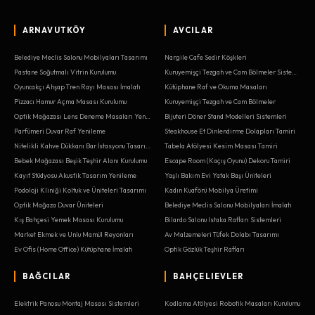
ARNAVUTKÖY
AVCILAR
Belediye Meclis Salonu Mobilyaları Tasarımı
Nargile Cafe Sedir Köşkleri
Pastane Soğutmalı Vitrin Kurulumu
Kuruyemişçi Tezgah ve Cam Bölmeler Sistemleri
Oyuncakçı Ahşap Tren Rayı Masası İmalatı
Kütüphane Raf ve Okuma Masaları
Pizzacı Hamur Açma Masası Kurulumu
Kuruyemişçi Tezgah ve Cam Bölmeler
Optik Mağazası Lens Deneme Masaları Yenileme
Bijuteri Döner Stand Modelleri Sistemleri
Parfümeri Duvar Raf Yenileme
Steakhouse Et Dinlendirme Dolapları Tamiri
Nitelikli Kahve Dükkanı Bar İstasyonu Tasarımı
Tabela Atölyesi Kesim Masası Tamiri
Bebek Mağazası Beşik Teşhir Alanı Kurulumu
Escape Room (Kaçış Oyunu) Dekoru Tamiri
Kayıt Stüdyosu Akustik Tasarım Yenileme
Yaşlı Bakım Evi Yatak Başı Üniteleri
Podoloji Kliniği Koltuk ve Üniteleri Tasarımı
Kadın Kuaförü Mobilya Üretimi
Optik Mağaza Duvar Üniteleri
Belediye Meclis Salonu Mobilyaları İmalatı
Kış Bahçesi Yemek Masası Kurulumu
Bilardo Salonu Istaka Rafları Sistemleri
Market Ekmek ve Unlu Mamül Reyonları
Av Malzemeleri Tüfek Dolabı Tasarımı
Ev Ofis (Home Office) Kütüphane İmalatı
Optik Gözlük Teşhir Rafları
BAĞCILAR
BAHÇELIEVLER
Elektrik Panosu Montaj Masası Sistemleri
Kodlama Atölyesi Robotik Masaları Kurulumu