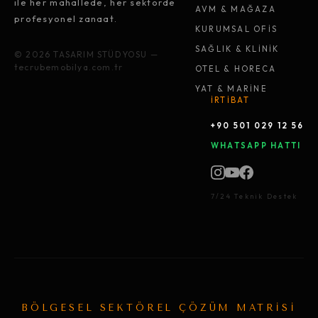
ile her mahallede, her sektörde
AVM & MAĞAZA
profesyonel zanaat.
KURUMSAL OFİS
SAĞLIK & KLİNİK
© 2026 TASARIM STÜDYOSU —
tecrubemobilya.com.tr
OTEL & HORECA
YAT & MARİNE
İRTİBAT
+90 501 029 12 56
WHATSAPP HATTI
7/24 Teknik Destek
BÖLGESEL SEKTÖREL ÇÖZÜM MATRİSİ