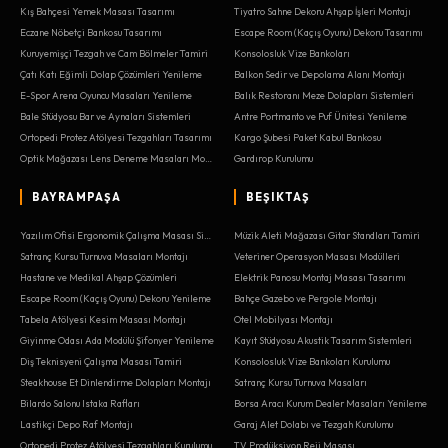
Kış Bahçesi Yemek Masası Tasarımı
Tiyatro Sahne Dekoru Ahşap İşleri Montajı
Eczane Nöbetçi Bankosu Tasarımı
Escape Room (Kaçış Oyunu) Dekoru Tasarımı
Kuruyemişçi Tezgah ve Cam Bölmeler Tamiri
Konsolosluk Vize Bankoları
Çatı Katı Eğimli Dolap Çözümleri Yenileme
Balkon Sedir ve Depolama Alanı Montajı
E-Spor Arena Oyuncu Masaları Yenileme
Balık Restoranı Meze Dolapları Sistemleri
Bale Stüdyosu Bar ve Aynaları Sistemleri
Antre Portmanto ve Puf Ünitesi Yenileme
Ortopedi Protez Atölyesi Tezgahları Tasarımı
Kargo Şubesi Paket Kabul Bankosu
Optik Mağazası Lens Deneme Masaları Montajı
Gardırop Kurulumu
BAYRAMPAŞA
BEŞIKTAŞ
Yazılım Ofisi Ergonomik Çalışma Masası Sistemleri
Müzik Aleti Mağazası Gitar Standları Tamiri
Satranç Kursu Turnuva Masaları Montajı
Veteriner Operasyon Masası Modülleri
Hastane ve Medikal Ahşap Çözümleri
Elektrik Panosu Montaj Masası Tasarımı
Escape Room (Kaçış Oyunu) Dekoru Yenileme
Bahçe Gazebo ve Pergole Montajı
Tabela Atölyesi Kesim Masası Montajı
Otel Mobilyası Montajı
Giyinme Odası Ada Modülü Şifonyer Yenileme
Kayıt Stüdyosu Akustik Tasarım Sistemleri
Diş Teknisyeni Çalışma Masası Tamiri
Konsolosluk Vize Bankoları Kurulumu
Steakhouse Et Dinlendirme Dolapları Montajı
Satranç Kursu Turnuva Masaları
Bilardo Salonu Istaka Rafları
Borsa Aracı Kurum Dealer Masaları Yenileme
Lastikçi Depo Raf Montajı
Garaj Alet Dolabı ve Tezgah Kurulumu
Ortopedi Protez Atölyesi Tezgahları Kurulumu
TV Prodüksiyon Reji Masası