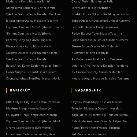
Modelhane Kalıp Masaları Tamiri
Çiçekçi Teşhir Standları ve Rafları
Saatçi Tamir Tezgahı ve Vitrini Tamiri
Sanat Galerisi Teşhir Standları
Çikolata Dükkanı Teşhir Üniteleri Kurulumu
Nitelikli Kahve Dükkanı Bar İstasyonu Kurulumu
E-Spor Arena Oyuncu Masaları Tasarımı
Bebek Odası Alt Değiştirme Ünitesi Kurulumu
Giyinme Odası Ada Modülü Şifonyer Tamiri
Eczane Bankosu ve Dolap Sistemleri
Giyinme Odası Ada Modülü Şifonyer
Radyo Stüdyosu Yayın Masası Tasarımı
Baharatçı Ahşap Çekmece Kurulumu
Borsa Aracı Kurum Dealer Masaları Sistemleri
Pizzacı Hamur Açma Masası Montajı
Sinema Salonu Gişe ve Büfe Sistemleri
Çikolata Dükkanı Teşhir Üniteleri Montajı
Kuyumcu Vitrini ve Mobilyası
Çikolata Dükkanı Teşhir Üniteleri
Av Malzemeleri Tüfek Dolabı Yenileme
Borsa Aracı Kurum Dealer Masaları Tamiri
Veteriner Ameliyathane Dolapları Yenileme
Haber Stüdyosu Sunucu Masası Kurulumu
TV Prodüksiyon Reji Masası Sistemleri
Oyuncakçı Ahşap Tren Rayı Masası Montajı
Meyhane Ahşap Masa ve Sandalye Yenileme
BAKIRKÖY
BAŞAKŞEHIR
CNC Atölyesi Bilgisayar Kabini Yenileme
Organik Pazar Ahşap Kasaları Tasarımı
Meyhane Ahşap Masa ve Sandalye
Teknoloji Mağazası Deneyim Masaları
Psikiyatri Kliniği Terapi Odası Montajı
Yaşlı Bakım Evi Yatak Başı Üniteleri Sistemleri
Giyinme Odası Ada Modülü Şifonyer Montajı
Estetik Merkezi Lazer Odası Mobilyası Tasarımı
Sinema Salonu Gişe ve Büfe Montajı
Pizzacı Hamur Açma Masası Tasarımı
Laboratuvar Mobilyaları ve Tezgahları
Yat Mobilyası Restorasyonu