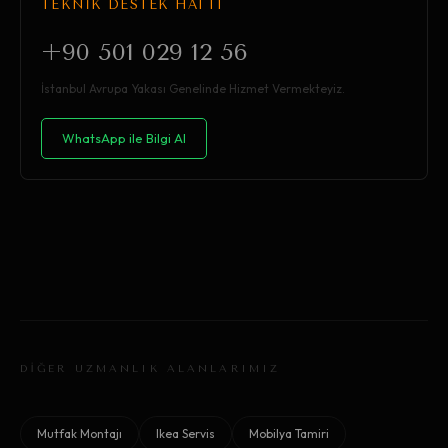
TEKNİK DESTEK HATTI
+90 501 029 12 56
İstanbul Avrupa Yakası Genelinde Hizmet Vermekteyiz.
WhatsApp ile Bilgi Al
DİĞER UZMANLIK ALANLARIMIZ
Mutfak Montajı
Ikea Servis
Mobilya Tamiri