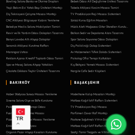
Bowling Salonu Banko ve Oturma Grupları
Bebek Odası Alt Değiştirme Ünitesi Tasarımı
Yaşlı Bakım Evi Yatak Başı Üniteleri Montajı
Tabela Atölyesi Kesim Masası Tamiri
Diş Teknisyeni Çalışma Masası Montajı
TV Prodüksiyon Reji Masası Sistemleri
CNC Atölyesi Bilgisayar Kabini Yenileme
Sürücü Kursu Eğitim Masaları
Belediye Meclis Salonu Mobilyaları Tamiri
Müzik Aleti Mağazası Gitar Standları Kurulumu
Revir ve İlk Yardım Odası Dolapları Tasarımı
Balkon Sedir ve Depolama Alanı Tasarımı
Banyo Lavabo Altı Ahşap Dolaplar
Spor Salonu Soyunma Odası Dolapları
Seramik Atölyesi Kurutma Rafları
Diş Polikliniği Dolap Sistemleri
Marangoz Ustası
Av Malzemeleri Tüfek Dolabı Sistemleri
Reklam Ajansı Kreatif Toplantı Odası Tamiri
Psikolog Ofisi Terapi Koltukları
Spa ve Masaj Salonu Ahşap Yatakları
Kış Bahçesi Yemek Masası Sistemleri
Çikolata Dükkanı Teşhir Üniteleri Tasarımı
Nargile Cafe Sedir Köşkleri
BAKIRKÖY
BAŞAKŞEHIR
Haber Stüdyosu Sunucu Masası Yenileme
Modelhane Kalıp Masaları Montajı
Sinema Salonu Gişe ve Büfe Kurulumu
Matbaa Kağıt İstif Rafları Sistemleri
Psikiyatri Kliniği Terapi Odası
TV Prodüksiyon Reji Masası
Fuar Standı Karşılama Masası
Parfümeri Duvar Raf Montajı
TR
Pizzacı Hamur Açma Masası Yenileme
Pastane Soğutmalı Vitrin Sistemleri
Emlakçı Ofis Mobilyası
Matbaa Kağıt İstif Rafları Kurulumu
Organik Pazar Ahşap Kasaları Kurulumu
Saatçi Tamir Tezgahı ve Vitrini Kurulumu