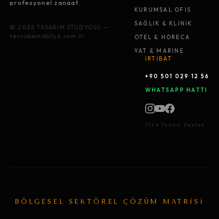
profesyonel zanaat.
KURUMSAL OFİS
SAĞLIK & KLİNİK
© 2026 TASARIM STÜDYOSU —
tecrubemobilya.com.tr
OTEL & HORECA
YAT & MARİNE
İRTİBAT
+90 501 029 12 56
WHATSAPP HATTI
7/24 Teknik Destek
BÖLGESEL SEKTÖREL ÇÖZÜM MATRİSİ