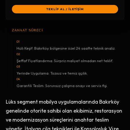
TEKLİF AL / İLETİŞİM
ZANAAT SÜRECİ
01
Hızlı Keşif: Bakırköy bölgesine özel 24 saatte teknik analiz.
02
Şeffaf Fiyatlandırma: Sürpriz maliyet olmadan net teklif.
03
Yerinde Uygulama: Tozsuz ve temiz işçilik.
04
Garantili Teslim: Sorunsuz çalışma onayı ve servis fişi.
Lüks segment mobilya uygulamalarında Bakırköy
genelinde otorite sahibi olan ekibimiz, restorasyon
ve modernizasyon süreçlerini anahtar teslim
yönetir. İtalyan cila teknikleri ile Konsolosluk Vize