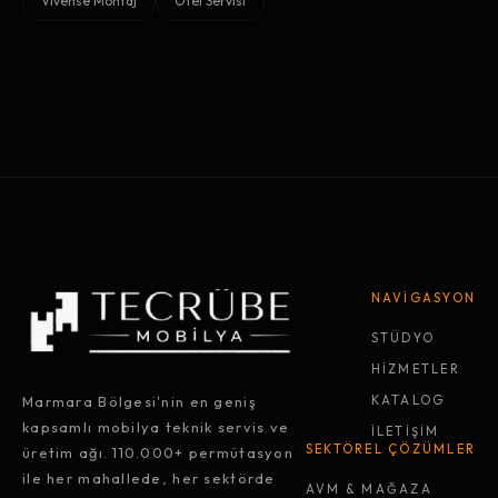
Vivense Montaj
Otel Servisi
NAVİGASYON
STÜDYO
HİZMETLER
Marmara Bölgesi'nin en geniş
KATALOG
kapsamlı mobilya teknik servis ve
İLETİŞİM
SEKTÖREL ÇÖZÜMLER
üretim ağı. 110.000+ permütasyon
ile her mahallede, her sektörde
AVM & MAĞAZA