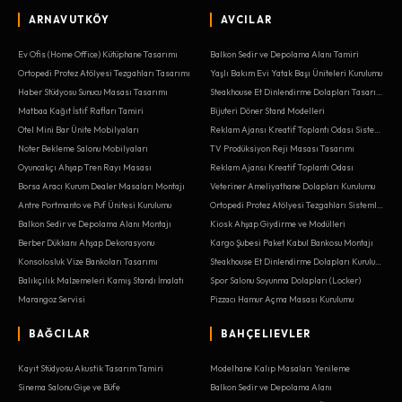
ARNAVUTKÖY
AVCILAR
Ev Ofis (Home Office) Kütüphane Tasarımı
Balkon Sedir ve Depolama Alanı Tamiri
Ortopedi Protez Atölyesi Tezgahları Tasarımı
Yaşlı Bakım Evi Yatak Başı Üniteleri Kurulumu
Haber Stüdyosu Sunucu Masası Tasarımı
Steakhouse Et Dinlendirme Dolapları Tasarımı
Matbaa Kağıt İstif Rafları Tamiri
Bijuteri Döner Stand Modelleri
Otel Mini Bar Ünite Mobilyaları
Reklam Ajansı Kreatif Toplantı Odası Sistemleri
Noter Bekleme Salonu Mobilyaları
TV Prodüksiyon Reji Masası Tasarımı
Oyuncakçı Ahşap Tren Rayı Masası
Reklam Ajansı Kreatif Toplantı Odası
Borsa Aracı Kurum Dealer Masaları Montajı
Veteriner Ameliyathane Dolapları Kurulumu
Antre Portmanto ve Puf Ünitesi Kurulumu
Ortopedi Protez Atölyesi Tezgahları Sistemleri
Balkon Sedir ve Depolama Alanı Montajı
Kiosk Ahşap Giydirme ve Modülleri
Berber Dükkanı Ahşap Dekorasyonu
Kargo Şubesi Paket Kabul Bankosu Montajı
Konsolosluk Vize Bankoları Tasarımı
Steakhouse Et Dinlendirme Dolapları Kurulumu
Balıkçılık Malzemeleri Kamış Standı İmalatı
Spor Salonu Soyunma Dolapları (Locker)
Marangoz Servisi
Pizzacı Hamur Açma Masası Kurulumu
BAĞCILAR
BAHÇELIEVLER
Kayıt Stüdyosu Akustik Tasarım Tamiri
Modelhane Kalıp Masaları Yenileme
Sinema Salonu Gişe ve Büfe
Balkon Sedir ve Depolama Alanı