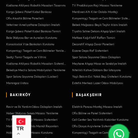
Kodlama Atölyesi Robotik Masaları Tasarımı
TV Prodüksiyon Reji Masası Yenileme
Kargo Şubesi Paket Kabul Bankosu
Merdiven Altı Kiler Dolabı Montajı
Ofis Akustik Bölme Panelleri
Kuruyemişçi Tezgah ve Cam Bölmeler Sistemleri
Veteriner Ameliyathane Dolapları İmalatı
Bebek Mağazası Beşik Teşhir Alanı İmalatı
Kargo Şubesi Paket Kabul Bankosu Tamiri
Tiyatro Sahne Dekoru Ahşap İşleri İmalatı
Bale Stüdyosu Bar ve Aynaları Kurulumu
Matbaa Kağıt İstif Rafları Tamiri
Konsolosluk Vize Bankoları Kurulumu
Decoratif Ahşap Duvar Panelleri
Kuruyemişçi Tezgah ve Cam Bölmeler Yenileme
Eczane Depo Raf Sistemleri
Saatçi Tamir Tezgahı ve Vitrini
Spor Salonu Soyunma Odası Dolapları
Kodlama Atölyesi Robotik Masaları Sistemleri
Meyhane Ahşap Masa ve Sandalye İmalatı
Belediye Meclis Salonu Mobilyaları Yenileme
Nitelikli Kahve Dükkanı Bar İstasyonu
Spor Salonu Soyunma Dolapları (Locker)
Yaşlı Bakım Evi Yatak Başı Üniteleri Kurulumu
Marangoz Ustası
Estetik Merkezi Lazer Odası Mobilyası
BAKIRKÖY
BAŞAKŞEHIR
Revir ve İlk Yardım Odası Dolapları İmalatı
Elektrik Panosu Montaj Masası İmalatı
Haber Stüdyosu Sunucu Masası Yenileme
Ofis Bölme ve Panel Sistemleri
TV Prodüksiyon Reji Masası Sistemleri
Call Center Ses Yalıtımlı Kabinler Kurulumu
Market Ekmek ve Unlu Mamül Reyonları
Ofis Dosya Arşivleme Sistemleri
TR
Hobi Odası Maket Masası Kurulumu
Kuruyemişçi Tezgah ve Cam Bölmeler İmalatı