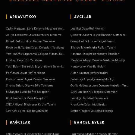
ARNAVUTKÖY
AVCILAR
Optik Mağazası Lens Deneme Masaları Yenileme
Lastikçi Depo Raf Montajı
Adliye Mahkeme Salonu Kürsüleri Yenileme
Çikolata Dükkanı Teşhir Üniteleri Sistemleri
Bilardo Salonu Istaka Rafları Yenileme
Garaj Alet Dolabı ve Tezgah Tamiri
Revir ve İlk Yardım Odası Dolapları Yenileme
Bilardo Salonu Istaka Rafları Tamiri
Yazılım Ofisi Ergonomik Çalışma Masası Kurulumu
Hastane Hemşire Bankosu ve Panelleri
Lastikçi Depo Raf Yenileme
Meyhane Ahşap Masa ve Sandalye Montajı
Yaşlı Bakım Evi Yatak Başı Üniteleri Sistemleri
Konsolosluk Vize Bankoları
Parfümeri Duvar Raf Yenileme
Aktar Kavanoz Rafları İmalatı
Pizzacı Hamur Açma Masası Yenileme
Baharatçı Ahşap Çekmece Montajı
Sinema Salonu Gişe ve Büfe Yenileme
Optik Mağazası Lens Deneme Masaları Tasarımı
Muhasebe Evrak Raf ve Dolapları
Sushi Bar Hazırlık Tezgahı Sistemleri
Balık Restoranı Meze Dolapları
Lastikçi Depo Raf Sistemleri
CNC Atölyesi Bilgisayar Kabini Tamiri
Kreş Uyku Odası Mobilyaları
Çatı Katı Eğimli Dolap Çözümleri
Berber Tezgahı ve Koltuk Montajı
BAĞCILAR
BAHÇELIEVLER
CNC Atölyesi Bilgisayar Kabini Kurulumu
Fuar Standı Modüler Ahşap Sistemler