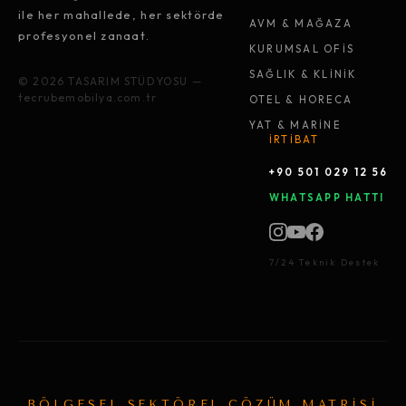
ile her mahallede, her sektörde
AVM & MAĞAZA
profesyonel zanaat.
KURUMSAL OFİS
SAĞLIK & KLİNİK
© 2026 TASARIM STÜDYOSU —
tecrubemobilya.com.tr
OTEL & HORECA
YAT & MARİNE
İRTİBAT
+90 501 029 12 56
WHATSAPP HATTI
7/24 Teknik Destek
BÖLGESEL SEKTÖREL ÇÖZÜM MATRİSİ