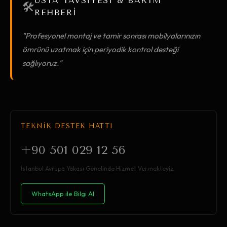
USTA TAVSİYESİ & BAKIM
🛠️
REHBERİ
"Profesyonel montaj ve tamir sonrası mobilyalarınızın
ömrünü uzatmak için periyodik kontrol desteği
sağlıyoruz."
TEKNİK DESTEK HATTI
+90 501 029 12 56
İstanbul Avrupa Yakası Genelinde Hizmet Vermekteyiz.
WhatsApp ile Bilgi Al