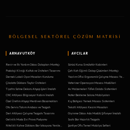
BÖLGESEL SEKTÖREL ÇÖZÜM MATRİSİ
ARNAVUTKÖY
AVCILAR
Revir ve İlk Yardım Odası Dolapları Montajı
Sürücü Kursu Simülatör Kabinleri
Podoloji Kliniği Koltuk ve Üniteleri Tasarımı
Çatı Katı Eğimli Dolap Çözümleri Montajı
Dernek Lokali Oyun Masaları Kurulumu
Yazılım Ofisi Ergonomik Çalışma Masası Yenileme
Çikolata Dükkanı Teşhir Üniteleri
Veteriner Operasyon Masası Modülleri
Tiyatro Sahne Dekoru Ahşap İşleri İmalatı
Av Malzemeleri Tüfek Dolabı Sistemleri
CNC Atölyesi Bilgisayar Kabini İmalatı
Noter Bekleme Salonu Mobilyaları
Özel Üretim Ahşap Merdiven Basamakları
Kış Bahçesi Yemek Masası Sistemleri
Oto Servis Takım Arabası ve Tezgah
Tekstil Atölyesi Kesim Masaları
Deri Atölyesi Çalışma Tezgahı Tasarımı
Giyinme Odası Ada Modülü Şifonyer İmalatı
Gelinlik Moda Evi Prova Podyumu
Sushi Bar Hazırlık Tezgahı
Nitelikli Kahve Dükkanı Bar İstasyonu Yenileme
Şantiye Ofis Temel Mobilya Setleri