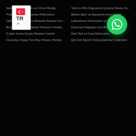
Saatçi Tamir Tezgahı ve Vitrini Montajı
Yazılım Ofisi Ergonomik Çalışma Masası Kurulumu
Pilates Stüdyosu Ekipman Mobilyaları
Balkon Sedir ve Depolama Alanı İmalatı
TR
Optik Mağazası Lens Deneme Masaları Kurulumu
Laboratuvar Mobilyaları ve Tezgahları
Borsa Aracı Kurum Dealer Masaları Montajı
Züccaciye Mağazası Cam Raflar
E-Spor Arena Oyuncu Masaları İmalatı
Özel Okul ve Kreş Mobilyaları
Oyuncakçı Ahşap Tren Rayı Masası Montajı
Çatı Katı Eğimli Dolap Çözümleri Sistemleri
Mobilya Tamiri ve Revizyonu
Hobi Odası Maket Masası Tasarımı
Ortopedi Protez Atölyesi Tezgahları Montajı
Revir ve İlk Yardım Odası Dolapları Tamiri
Ortopedi Protez Atölyesi Tezgahları İmalatı
CNC Atölyesi Bilgisayar Kabini Tamiri
Oyuncakçı Ahşap Tren Rayı Masası
Sinema Salonu Gişe ve Büfe
Balık Restoranı Meze Dolapları Sistemleri
Bowling Salonu Banko ve Oturma Grupları
Diş Polikliniği Dolap Sistemleri
Pet Shop Akvaryum Dolapları
Sinema Salonu Gişe ve Büfe Sistemleri
Oyuncakçı Ahşap Tren Rayı Masası Sistemleri
Elektrik Panosu Montaj Masası
Call Center Ses Yalıtımlı Kabinler Tamiri
BAYRAMPAŞA
BEŞIKTAŞ
Organik Pazar Ahşap Kasaları
Haber Stüdyosu Sunucu Masası İmalatı
Eczane Nöbetçi Bankosu Sistemleri
Saatçi Tamir Tezgahı ve Vitrini Tasarımı
Organik Pazar Ahşap Kasaları Sistemleri
Ofis Dosya Arşivleme Sistemleri
Yaşlı Bakım Evi Yatak Başı Üniteleri İmalatı
Baharatçı Ahşap Çekmece Yenileme