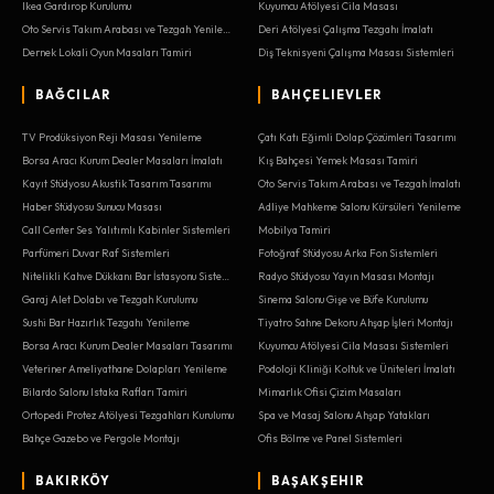
Ikea Gardırop Kurulumu
Kuyumcu Atölyesi Cila Masası
Oto Servis Takım Arabası ve Tezgah Yenileme
Deri Atölyesi Çalışma Tezgahı İmalatı
Dernek Lokali Oyun Masaları Tamiri
Diş Teknisyeni Çalışma Masası Sistemleri
BAĞCILAR
BAHÇELIEVLER
TV Prodüksiyon Reji Masası Yenileme
Çatı Katı Eğimli Dolap Çözümleri Tasarımı
Borsa Aracı Kurum Dealer Masaları İmalatı
Kış Bahçesi Yemek Masası Tamiri
Kayıt Stüdyosu Akustik Tasarım Tasarımı
Oto Servis Takım Arabası ve Tezgah İmalatı
Haber Stüdyosu Sunucu Masası
Adliye Mahkeme Salonu Kürsüleri Yenileme
Call Center Ses Yalıtımlı Kabinler Sistemleri
Mobilya Tamiri
Parfümeri Duvar Raf Sistemleri
Fotoğraf Stüdyosu Arka Fon Sistemleri
Nitelikli Kahve Dükkanı Bar İstasyonu Sistemleri
Radyo Stüdyosu Yayın Masası Montajı
Garaj Alet Dolabı ve Tezgah Kurulumu
Sinema Salonu Gişe ve Büfe Kurulumu
Sushi Bar Hazırlık Tezgahı Yenileme
Tiyatro Sahne Dekoru Ahşap İşleri Montajı
Borsa Aracı Kurum Dealer Masaları Tasarımı
Kuyumcu Atölyesi Cila Masası Sistemleri
Veteriner Ameliyathane Dolapları Yenileme
Podoloji Kliniği Koltuk ve Üniteleri İmalatı
Bilardo Salonu Istaka Rafları Tamiri
Mimarlık Ofisi Çizim Masaları
Ortopedi Protez Atölyesi Tezgahları Kurulumu
Spa ve Masaj Salonu Ahşap Yatakları
Bahçe Gazebo ve Pergole Montajı
Ofis Bölme ve Panel Sistemleri
BAKIRKÖY
BAŞAKŞEHIR