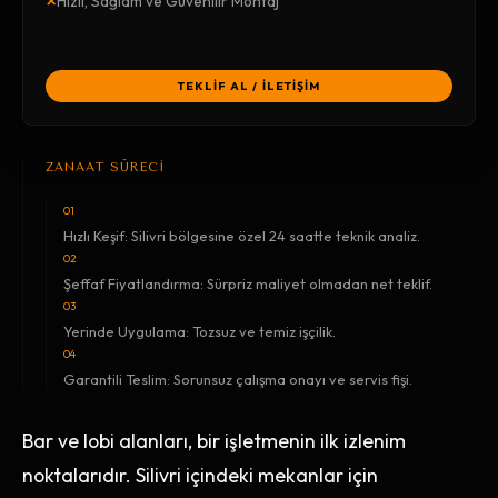
×
Hızlı, Sağlam ve Güvenilir Montaj
TEKLİF AL / İLETİŞİM
ZANAAT SÜRECİ
01
Hızlı Keşif: Silivri bölgesine özel 24 saatte teknik analiz.
02
Şeffaf Fiyatlandırma: Sürpriz maliyet olmadan net teklif.
03
Yerinde Uygulama: Tozsuz ve temiz işçilik.
04
Garantili Teslim: Sorunsuz çalışma onayı ve servis fişi.
Bar ve lobi alanları, bir işletmenin ilk izlenim
noktalarıdır. Silivri içindeki mekanlar için