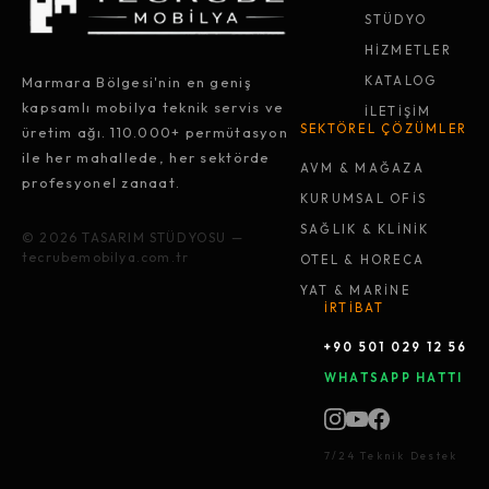
STÜDYO
HİZMETLER
Marmara Bölgesi'nin en geniş
KATALOG
kapsamlı mobilya teknik servis ve
İLETİŞİM
SEKTÖREL ÇÖZÜMLER
üretim ağı. 110.000+ permütasyon
ile her mahallede, her sektörde
AVM & MAĞAZA
profesyonel zanaat.
KURUMSAL OFİS
SAĞLIK & KLİNİK
© 2026 TASARIM STÜDYOSU —
tecrubemobilya.com.tr
OTEL & HORECA
YAT & MARİNE
İRTİBAT
+90 501 029 12 56
WHATSAPP HATTI
7/24 Teknik Destek