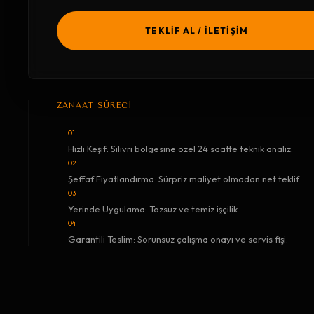
TEKLİF AL / İLETİŞİM
ZANAAT SÜRECİ
01
Hızlı Keşif: Silivri bölgesine özel 24 saatte teknik analiz.
02
Şeffaf Fiyatlandırma: Sürpriz maliyet olmadan net teklif.
03
Yerinde Uygulama: Tozsuz ve temiz işçilik.
04
Garantili Teslim: Sorunsuz çalışma onayı ve servis fişi.