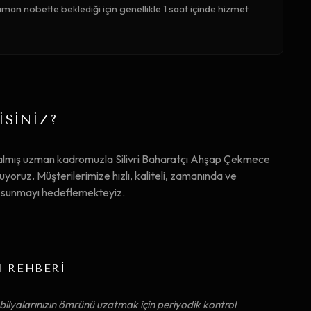
aman nöbette beklediği için genellikle 1 saat içinde hizmet
İSİNİZ?
 almış uzman kadromuzla Silivri Baharatçı Ahşap Çekmece
ruz. Müşterilerimize hızlı, kaliteli, zamanında ve
ta sunmayı hedeflemekteyiz.
M REHBERİ
ilyalarınızın ömrünü uzatmak için periyodik kontrol