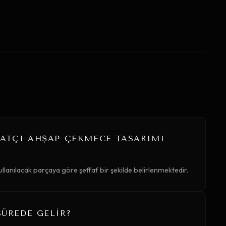
RATÇI AHŞAP ÇEKMECE TASARIMI
ullanılacak parçaya göre şeffaf bir şekilde belirlenmektedir.
SÜREDE GELIR?