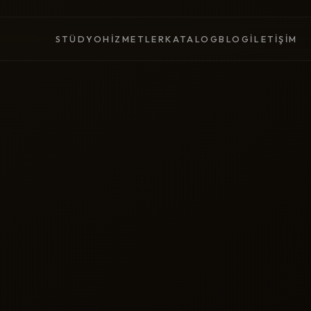
STÜDYO
HIZMETLER
KATALOG
BLOG
İLETIŞIM