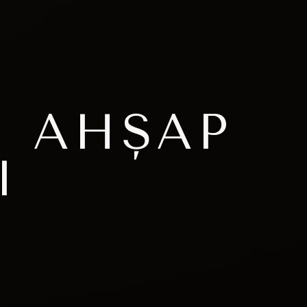
I AHŞAP
I