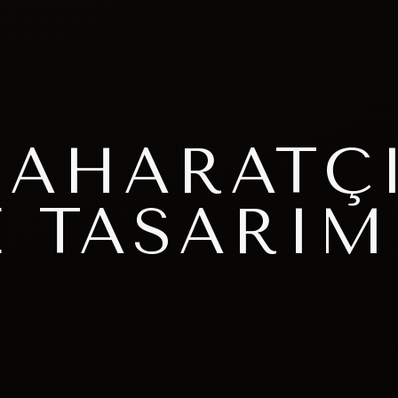
 BAHARATÇ
 TASARIM