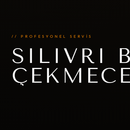
// PROFESYONEL SERVİS
SILIVRI
ÇEKMECE