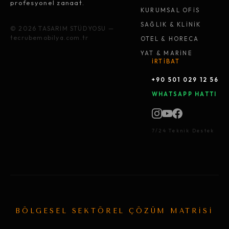
profesyonel zanaat.
KURUMSAL OFİS
SAĞLIK & KLİNİK
© 2026 TASARIM STÜDYOSU —
tecrubemobilya.com.tr
OTEL & HORECA
YAT & MARİNE
İRTİBAT
+90 501 029 12 56
WHATSAPP HATTI
7/24 Teknik Destek
BÖLGESEL SEKTÖREL ÇÖZÜM MATRİSİ