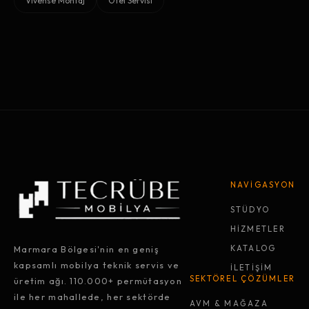
Vivense Montaj
Otel Servisi
NAVİGASYON
STÜDYO
HİZMETLER
Marmara Bölgesi'nin en geniş
KATALOG
kapsamlı mobilya teknik servis ve
İLETİŞİM
SEKTÖREL ÇÖZÜMLER
üretim ağı. 110.000+ permütasyon
ile her mahallede, her sektörde
AVM & MAĞAZA