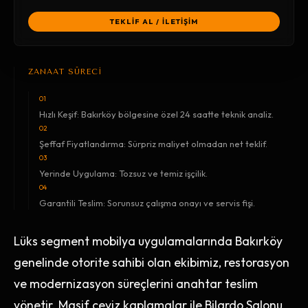
TEKLİF AL / İLETİŞİM
ZANAAT SÜRECİ
01
Hızlı Keşif: Bakırköy bölgesine özel 24 saatte teknik analiz.
02
Şeffaf Fiyatlandırma: Sürpriz maliyet olmadan net teklif.
03
Yerinde Uygulama: Tozsuz ve temiz işçilik.
04
Garantili Teslim: Sorunsuz çalışma onayı ve servis fişi.
Lüks segment mobilya uygulamalarında Bakırköy
genelinde otorite sahibi olan ekibimiz, restorasyon
ve modernizasyon süreçlerini anahtar teslim
yönetir. Masif ceviz kaplamalar ile Bilardo Salonu