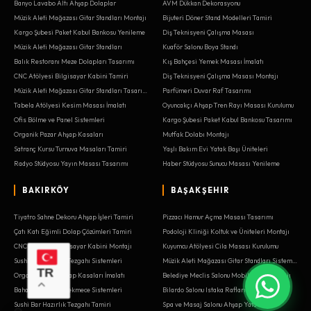
Banyo Lavabo Altı Ahşap Dolaplar
AVM Dükkan Dekorasyonu
Müzik Aleti Mağazası Gitar Standları Montajı
Bijuteri Döner Stand Modelleri Tamiri
Kargo Şubesi Paket Kabul Bankosu Yenileme
Diş Teknisyeni Çalışma Masası
Müzik Aleti Mağazası Gitar Standları
Kuaför Salonu Boya Standı
Balık Restoranı Meze Dolapları Tasarımı
Kış Bahçesi Yemek Masası İmalatı
CNC Atölyesi Bilgisayar Kabini Tamiri
Diş Teknisyeni Çalışma Masası Montajı
Müzik Aleti Mağazası Gitar Standları Tasarımı
Parfümeri Duvar Raf Tasarımı
Tabela Atölyesi Kesim Masası İmalatı
Oyuncakçı Ahşap Tren Rayı Masası Kurulumu
Ofis Bölme ve Panel Sistemleri
Kargo Şubesi Paket Kabul Bankosu Tasarımı
Organik Pazar Ahşap Kasaları
Mutfak Dolabı Montajı
Satranç Kursu Turnuva Masaları Tamiri
Yaşlı Bakım Evi Yatak Başı Üniteleri
Radyo Stüdyosu Yayın Masası Tasarımı
Haber Stüdyosu Sunucu Masası Yenileme
BAKIRKÖY
BAŞAKŞEHIR
Tiyatro Sahne Dekoru Ahşap İşleri Tamiri
Pizzacı Hamur Açma Masası Tasarımı
Çatı Katı Eğimli Dolap Çözümleri Tamiri
Podoloji Kliniği Koltuk ve Üniteleri Montajı
CNC Atölyesi Bilgisayar Kabini Montajı
Kuyumcu Atölyesi Cila Masası Kurulumu
Sushi Bar Hazırlık Tezgahı Sistemleri
Müzik Aleti Mağazası Gitar Standları Sistemleri
TR
Organik Pazar Ahşap Kasaları İmalatı
Belediye Meclis Salonu Mobilyaları Montajı
Baharatçı Ahşap Çekmece Sistemleri
Bilardo Salonu Istaka Rafları İmalatı
Sushi Bar Hazırlık Tezgahı Tamiri
Spa ve Masaj Salonu Ahşap Yatakları