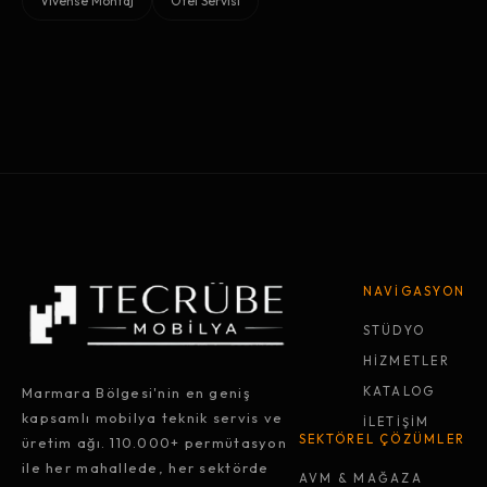
Vivense Montaj
Otel Servisi
NAVİGASYON
STÜDYO
HİZMETLER
Marmara Bölgesi'nin en geniş
KATALOG
kapsamlı mobilya teknik servis ve
İLETİŞİM
SEKTÖREL ÇÖZÜMLER
üretim ağı. 110.000+ permütasyon
ile her mahallede, her sektörde
AVM & MAĞAZA