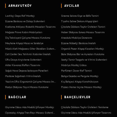
ARNAVUTKÖY
AVCILAR
Lastikçi Depo Raf Montajı
Sinema Salonu Gişe ve Büfe Tamiri
Eczane Bankosu ve Dolap Sistemleri
Tiyatro Sahne Dekoru Ahşap İşleri
Kodlama Atölyesi Robotik Masaları Tasarımı
Çikolata Dükkanı Teşhir Üniteleri Tamiri
Mağaza Prova Kabin Mobilyaları
Haber Stüdyosu Sunucu Masası Tasarımı
Diş Teknisyeni Çalışma Masası Kurulumu
Anaokulu Mobilya Donanımı
Meyhane Ahşap Masa ve Sandalye
Eczane Nöbetçi Bankosu İmalatı
Müzik Aleti Mağazası Gitar Standları Sistemleri
Organik Pazar Ahşap Kasaları Montajı
Call Center Ses Yalıtımlı Kabinler İmalatı
Bale Stüdyosu Bar ve Aynaları Kurulumu
Ofis Dosya Arşivleme Sistemleri
Saatçi Tamir Tezgahı ve Vitrini Sistemleri
Aktar Kavanoz Rafları Tasarımı
Mobilya Montaj Ustası
Soğuk Hava Deposu İzolasyon Panelleri
Parfümeri Duvar Raf Tamiri
Pastane Soğutmalı Vitrin İmalatı
Bahçe Gazebo ve Pergole Montajı
Yazılım Ofisi Ergonomik Çalışma Masası İmalatı
Kış Bahçesi Ahşap Konstrüksiyon
Radyo Stüdyosu Yayın Masası Kurulumu
Pizzacı Hamur Açma Masası Montajı
BAĞCILAR
BAHÇELIEVLER
Giyinme Odası Ada Modülü Şifonyer Montajı
Çikolata Dükkanı Teşhir Üniteleri Yenileme
Oyuncakçı Ahşap Tren Rayı Masası Sistemleri
Giyinme Odası Ada Modülü Şifonyer Tasarımı