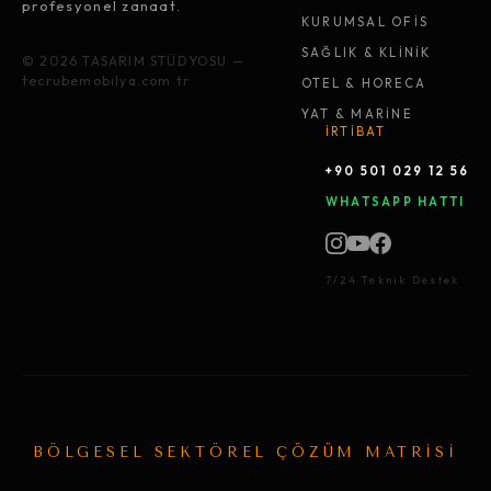
profesyonel zanaat.
KURUMSAL OFİS
SAĞLIK & KLİNİK
© 2026 TASARIM STÜDYOSU —
tecrubemobilya.com.tr
OTEL & HORECA
YAT & MARİNE
İRTİBAT
+90 501 029 12 56
WHATSAPP HATTI
7/24 Teknik Destek
BÖLGESEL SEKTÖREL ÇÖZÜM MATRİSİ