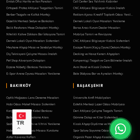
Emlak Ofisi Harita ve İlan Panoları
Call Center Ses Yalıtımlı Kabinler
Ortopedi Protez Atölyesi Tezgahları Tamiri
CNC Atölyesi Bilgisayar Kabini İmalatı
Berber Tezgahı ve Koltuk Montajı
Reklam Ajansı Kreatif Toplantı Odası Yenileme
Güzellik Merkezi Sedye ve Bankoları
Dernek Lokali Oyun Masaları Yenileme
Balık Restoranı Meze Dolapları Montajı
Borsa Aracı Kurum Dealer Masaları
Nitelikli Kahve Dükkanı Bar İstasyonu Tamiri
Mobilya Tamiri ve Revizyonu
Dernek Lokali Oyun Masaları Sistemleri
CNC Atölyesi Bilgisayar Kabini Sistemleri
Meyhane Ahşap Masa ve Sandalye Montajı
Escape Room (Kaçış Oyunu) Dekoru Montajı
Diş Teknisyeni Çalışma Masası İmalatı
Decking ve Havuz Kenarı Ahşapları
Pet Shop Akvaryum Dolapları
Kuruyemişçi Tezgah ve Cam Bölmeler İmalatı
Eczane Nöbetçi Bankosu Yenileme
Avm Stand ve Kiosk Üniteleri
E-Spor Arena Oyuncu Masaları Yenileme
Bale Stüdyosu Bar ve Aynaları Montajı
BAKIRKÖY
BAŞAKŞEHIR
Optik Mağazası Lens Deneme Masaları
Üniversite Amfi Mobilyaları
Hobi Odası Maket Masası Sistemleri
Estetik Merkezi Lazer Odası Mobilyası
Kargo Şubesi Paket Kabul Bankosu
Deri Atölyesi Çalışma Tezgahı Tamiri
Balkon Sedir ve Depolama Alanı
Gömme Dolap ve Kiler Sistemleri
TR
Saatçi Tamir Tezgahı ve Vitrini Yenileme
Kiosk Ahşap Giydirme ve Modülleri
Haber Stüdyosu Sunucu Masası Kurulumu
Spor Salonu Soyunma Odası Dolapları
Aktar Kavanoz Rafları
Organik Pazar Ahşap Kasaları Sistemleri