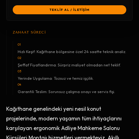
TEKLİF AL / İLETİŞİM
ZANAAT SÜRECİ
01
Hızlı Keşif: Kağıthane bölgesine özel 24 saatte teknik analiz.
02
Şeffaf Fiyatlandırma: Sürpriz maliyet olmadan net teklif.
03
Yerinde Uygulama: Tozsuz ve temiz işçilik.
04
Garantili Teslim: Sorunsuz çalışma onayı ve servis fişi.
Kağıthane genelindeki yeni nesil konut
projelerinde, modern yaşamın tüm ihtiyaçlarını
karşılayan ergonomik Adliye Mahkeme Salonu
Kürsüleri Montajı hizmetleri vermekteyiz. Akıllı