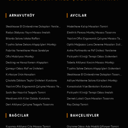
ARNAVUTKÖY
AVCILAR
Steakhouse Et Dinlendirme Dolapları Yenileme
Modelhane Kalıp Masaları Tamiri
Radyo Stüdyosu Yayın Masası İmalatı
Elektrik Panosu Montaj Masası Tasarımı
Bilardo Salonu Istaka Rafları
Yazılım Ofisi Ergonomik Çalışma Masası Tamiri
Tiyatro Sahne Dekoru Ahşap İşleri Montajı
Optik Mağazası Lens Deneme Masaları Sistemleri
Fabrika Yemekhane Masa Sandalye
Antre Portmanto ve Puf Ünitesi Yenileme
Ofis Mobilyası Montajı
Psikiyatri Kliniği Terapi Odası Sistemleri
Decking ve Havuz Kenarı Ahşapları
Tabela Atölyesi Kesim Masası Montajı
Çamaşır Odası Raf ve Üniteleri
Tiyatro Sahne Dekoru Ahşap İşleri Sistemleri
Kırtasiye Ürün Havuzları
Steakhouse Et Dinlendirme Dolapları Tasarımı
Çikolata Dükkanı Teşhir Üniteleri Kurulumu
Adliye Mahkeme Salonu Kürsüleri Montajı
Yazılım Ofisi Ergonomik Çalışma Masası Yenileme
Konsolosluk Vize Bankoları Kurulumu
Sushi Bar Hazırlık Tezgahı Tamiri
Psikiyatri Kliniği Terapi Odası İmalatı
Merdiven Altı Kiler Dolabı Kurulumu
Dernek Lokali Oyun Masaları Tasarımı
Deri Atölyesi Çalışma Tezgahı Tasarımı
Ray Dolap Tamiri
BAĞCILAR
BAHÇELIEVLER
Kuyumcu Atölyesi Cila Masası Tamiri
Giyinme Odası Ada Modülü Şifonyer Tamiri