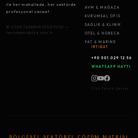
ile her mahallede, her sektörde
AVM & MAĞAZA
profesyonel zanaat.
KURUMSAL OFİS
SAĞLIK & KLİNİK
© 2026 TASARIM STÜDYOSU —
tecrubemobilya.com.tr
OTEL & HORECA
YAT & MARİNE
İRTİBAT
+90 501 029 12 56
WHATSAPP HATTI
7/24 Teknik Destek
BÖLGESEL SEKTÖREL ÇÖZÜM MATRİSİ