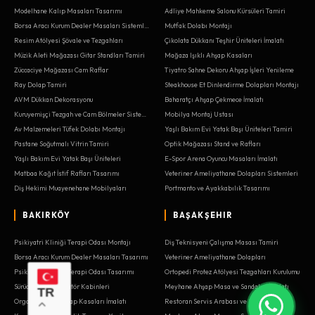
Modelhane Kalıp Masaları Tasarımı
Adliye Mahkeme Salonu Kürsüleri Tamiri
Borsa Aracı Kurum Dealer Masaları Sistemleri
Mutfak Dolabı Montajı
Resim Atölyesi Şövale ve Tezgahları
Çikolata Dükkanı Teşhir Üniteleri İmalatı
Müzik Aleti Mağazası Gitar Standları Tamiri
Mağaza Işıklı Ahşap Kasaları
Züccaciye Mağazası Cam Raflar
Tiyatro Sahne Dekoru Ahşap İşleri Yenileme
Ray Dolap Tamiri
Steakhouse Et Dinlendirme Dolapları Montajı
AVM Dükkan Dekorasyonu
Baharatçı Ahşap Çekmece İmalatı
Kuruyemişçi Tezgah ve Cam Bölmeler Sistemleri
Mobilya Montaj Ustası
Av Malzemeleri Tüfek Dolabı Montajı
Yaşlı Bakım Evi Yatak Başı Üniteleri Tamiri
Pastane Soğutmalı Vitrin Tamiri
Optik Mağazası Stand ve Rafları
Yaşlı Bakım Evi Yatak Başı Üniteleri
E-Spor Arena Oyuncu Masaları İmalatı
Matbaa Kağıt İstif Rafları Tasarımı
Veteriner Ameliyathane Dolapları Sistemleri
Diş Hekimi Muayenehane Mobilyaları
Portmanto ve Ayakkabılık Tasarımı
BAKIRKÖY
BAŞAKŞEHIR
Psikiyatri Kliniği Terapi Odası Montajı
Diş Teknisyeni Çalışma Masası Tamiri
Borsa Aracı Kurum Dealer Masaları Tasarımı
Veteriner Ameliyathane Dolapları
Psikiyatri Kliniği Terapi Odası Tasarımı
Ortopedi Protez Atölyesi Tezgahları Kurulumu
Sürücü Kursu Simülatör Kabinleri
Meyhane Ahşap Masa ve Sandalye İmalatı
TR
Organik Pazar Ahşap Kasaları İmalatı
Restoran Servis Arabası ve Standı