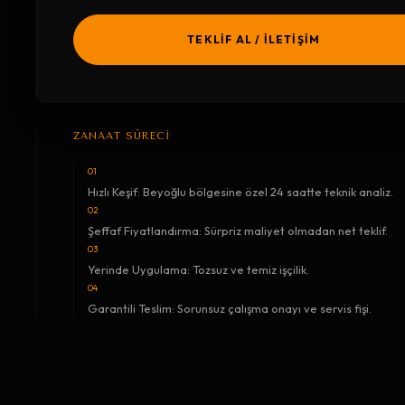
TEKLİF AL / İLETİŞİM
ZANAAT SÜRECİ
01
Hızlı Keşif: Beyoğlu bölgesine özel 24 saatte teknik analiz.
02
Şeffaf Fiyatlandırma: Sürpriz maliyet olmadan net teklif.
03
Yerinde Uygulama: Tozsuz ve temiz işçilik.
04
Garantili Teslim: Sorunsuz çalışma onayı ve servis fişi.