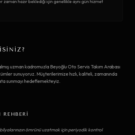
r zaman hazır beklediği için genellikle aynı gün hizmet
İSİNİZ?
 almış uzman kadromuzla Beyoğlu Oto Servis Takım Arabası
ler sunuyoruz. Müşterilerimize hızlı, kaliteli, zamanında
iyata sunmayı hedeflemekteyiz.
M REHBERİ
ilyalarınızın ömrünü uzatmak için periyodik kontrol