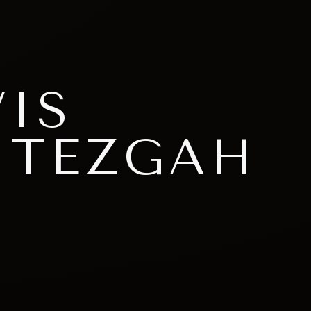
IS
 TEZGAH