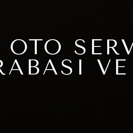
 OTO SERV
RABASI VE
I