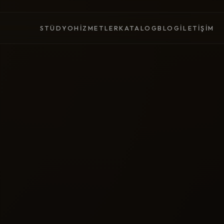
STÜDYO
HIZMETLER
KATALOG
BLOG
İLETIŞIM