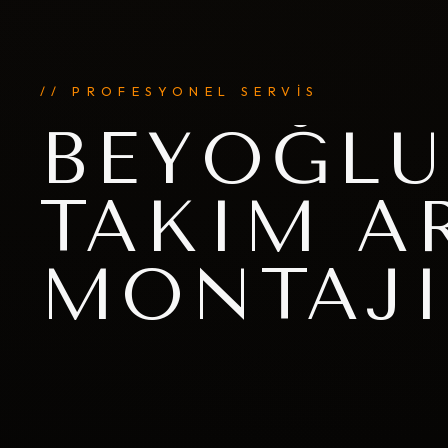
// PROFESYONEL SERVİS
BEYOĞLU
TAKIM A
MONTAJ