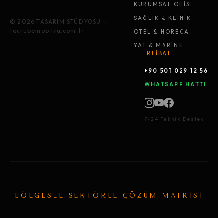
KURUMSAL OFİS
SAĞLIK & KLİNİK
© 2026 TASARIM STÜDYOSU —
tecrubemobilya.com.tr
OTEL & HORECA
YAT & MARİNE
İRTİBAT
+90 501 029 12 56
WHATSAPP HATTI
7/24 Teknik Destek
BÖLGESEL SEKTÖREL ÇÖZÜM MATRİSİ