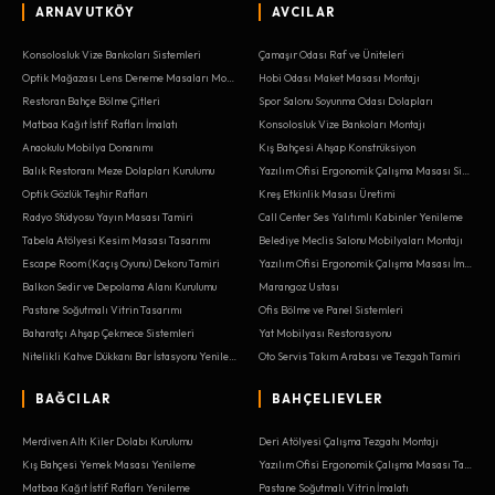
ARNAVUTKÖY
AVCILAR
Konsolosluk Vize Bankoları Sistemleri
Çamaşır Odası Raf ve Üniteleri
Optik Mağazası Lens Deneme Masaları Montajı
Hobi Odası Maket Masası Montajı
Restoran Bahçe Bölme Çitleri
Spor Salonu Soyunma Odası Dolapları
Matbaa Kağıt İstif Rafları İmalatı
Konsolosluk Vize Bankoları Montajı
Anaokulu Mobilya Donanımı
Kış Bahçesi Ahşap Konstrüksiyon
Balık Restoranı Meze Dolapları Kurulumu
Yazılım Ofisi Ergonomik Çalışma Masası Sistemleri
Optik Gözlük Teşhir Rafları
Kreş Etkinlik Masası Üretimi
Radyo Stüdyosu Yayın Masası Tamiri
Call Center Ses Yalıtımlı Kabinler Yenileme
Tabela Atölyesi Kesim Masası Tasarımı
Belediye Meclis Salonu Mobilyaları Montajı
Escape Room (Kaçış Oyunu) Dekoru Tamiri
Yazılım Ofisi Ergonomik Çalışma Masası İmalatı
Balkon Sedir ve Depolama Alanı Kurulumu
Marangoz Ustası
Pastane Soğutmalı Vitrin Tasarımı
Ofis Bölme ve Panel Sistemleri
Baharatçı Ahşap Çekmece Sistemleri
Yat Mobilyası Restorasyonu
Nitelikli Kahve Dükkanı Bar İstasyonu Yenileme
Oto Servis Takım Arabası ve Tezgah Tamiri
BAĞCILAR
BAHÇELIEVLER
Merdiven Altı Kiler Dolabı Kurulumu
Deri Atölyesi Çalışma Tezgahı Montajı
Kış Bahçesi Yemek Masası Yenileme
Yazılım Ofisi Ergonomik Çalışma Masası Tamiri
Matbaa Kağıt İstif Rafları Yenileme
Pastane Soğutmalı Vitrin İmalatı