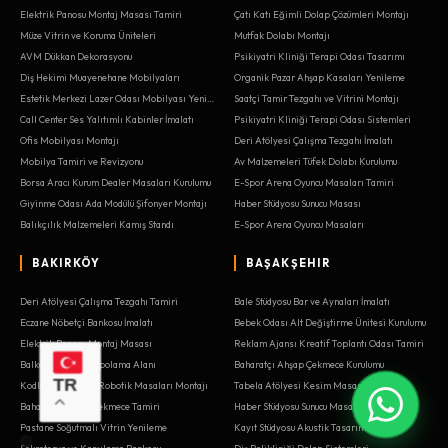
Elektrik Panosu Montaj Masası Tamiri
Çatı Katı Eğimli Dolap Çözümleri Montajı
Müze Vitrin ve Koruma Üniteleri
Mutfak Dolabı Montajı
AVM Dükkan Dekorasyonu
Psikiyatri Kliniği Terapi Odası Tasarımı
Diş Hekimi Muayenehane Mobilyaları
Organik Pazar Ahşap Kasaları Yenileme
Estetik Merkezi Lazer Odası Mobilyası Yenileme
Saatçi Tamir Tezgahı ve Vitrini Montajı
Call Center Ses Yalıtımlı Kabinler İmalatı
Psikiyatri Kliniği Terapi Odası Sistemleri
Ofis Mobilyası Montajı
Deri Atölyesi Çalışma Tezgahı İmalatı
Mobilya Tamiri ve Revizyonu
Av Malzemeleri Tüfek Dolabı Kurulumu
Borsa Aracı Kurum Dealer Masaları Kurulumu
E-Spor Arena Oyuncu Masaları Tamiri
Giyinme Odası Ada Modülü Şifonyer Montajı
Haber Stüdyosu Sunucu Masası
Balıkçılık Malzemeleri Kamış Standı
E-Spor Arena Oyuncu Masaları
BAKIRKÖY
BAŞAKŞEHIR
Deri Atölyesi Çalışma Tezgahı Tamiri
Bale Stüdyosu Bar ve Aynaları İmalatı
Eczane Nöbetçi Bankosu İmalatı
Bebek Odası Alt Değiştirme Ünitesi Kurulumu
Elektrik Panosu Montaj Masası
Reklam Ajansı Kreatif Toplantı Odası Tamiri
Balkon Sedir ve Depolama Alanı
Baharatçı Ahşap Çekmece Kurulumu
TR
Kodlama Atölyesi Robotik Masaları Montajı
Tabela Atölyesi Kesim Masası Sistemleri
Baharatçı Ahşap Çekmece Tamiri
Haber Stüdyosu Sunucu Masası Tamiri
Pastane Soğutmalı Vitrin Yenileme
Kayıt Stüdyosu Akustik Tasarım İmalatı
Sekreterya ve Karşılama Bankosu
Diş Polikliniği Dolap Sistemleri