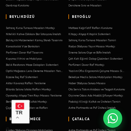
Gardırop Kurulumu
Dershane Sıra ve Masaları
BEYLIKDÜZÜ
BEYOĞLU
Satranç Kursu Turnuva Masaları Montajı
Matbaa Kağıt İstif Rafları Kurulumu
Nitelikli Kahve Dükkanı Bar İstasyonu İmalatı
Kitapçı Ahşap Kitaplık Sistemleri
Balıkçılık Malzemeleri Kamış Standı Tasarımı
Satranç Kursu Turnuva Masaları Tamiri
Konsolosluk Vize Bankoları
Radyo Stüdyosu Yayın Masası Montajı
Parfümeri Duvar Raf Tasarımı
Sinema Salonu Gişe ve Büfe İmalatı
Kuyumcu Vitrini ve Mobilyası
Çatı Katı Eğimli Dolap Çözümleri Sistemleri
Balık Restoranı Meze Dolapları Sistemleri
Parfümeri Duvar Raf Montajı
Optik Mağazası Lens Deneme Masaları Yenileme
Yazılım Ofisi Ergonomik Çalışma Masası Sistemleri
Eczane İlaç Raf Sistemleri
Belediye Meclis Salonu Mobilyaları Montajı
Aktar Kavanoz Rafları Yenileme
Haber Stüdyosu Sunucu Masası
Bilardo Salonu Istaka Rafları Montajı
Oto Servis Takım Arabası ve Tezgah Kurulumu
Oyuncakçı Ahşap Tren Rayı Masası Yenileme
Giyinme Odası Ada Modülü Şifonyer Montajı
Berber Tezgahı ve Koltuk Montajı
Podoloji Kliniği Koltuk ve Üniteleri Tamiri
Çiçekçi Teşhir Standları ve Rafları
Antre Portmanto ve Puf Ünitesi İmalatı
TR
BÜYÜKÇEKMECE
ÇATALCA
Pilates Stüdyosu Ekipman Mobilyaları
Antre Portmanto ve Puf Ünitesi Tamiri