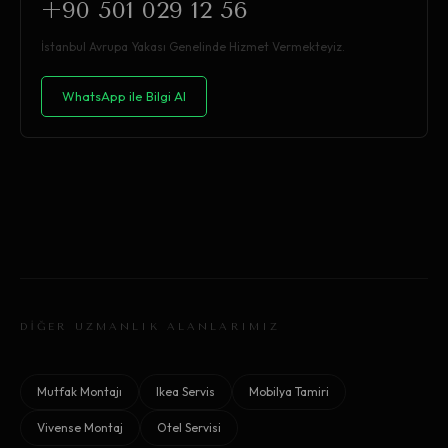
+90 501 029 12 56
İstanbul Avrupa Yakası Genelinde Hizmet Vermekteyiz.
WhatsApp ile Bilgi Al
DİĞER UZMANLIK ALANLARIMIZ
Mutfak Montajı
Ikea Servis
Mobilya Tamiri
Vivense Montaj
Otel Servisi