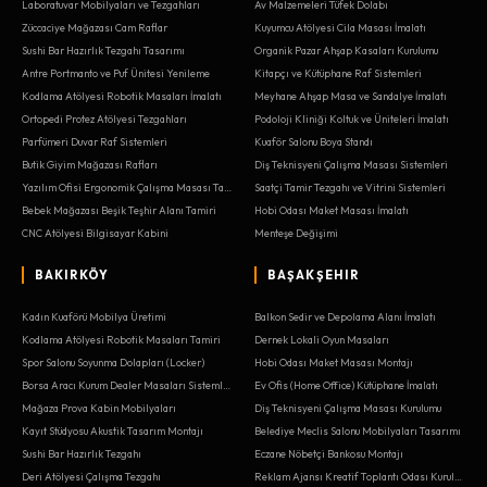
Laboratuvar Mobilyaları ve Tezgahları
Av Malzemeleri Tüfek Dolabı
Züccaciye Mağazası Cam Raflar
Kuyumcu Atölyesi Cila Masası İmalatı
Sushi Bar Hazırlık Tezgahı Tasarımı
Organik Pazar Ahşap Kasaları Kurulumu
Antre Portmanto ve Puf Ünitesi Yenileme
Kitapçı ve Kütüphane Raf Sistemleri
Kodlama Atölyesi Robotik Masaları İmalatı
Meyhane Ahşap Masa ve Sandalye İmalatı
Ortopedi Protez Atölyesi Tezgahları
Podoloji Kliniği Koltuk ve Üniteleri İmalatı
Parfümeri Duvar Raf Sistemleri
Kuaför Salonu Boya Standı
Butik Giyim Mağazası Rafları
Diş Teknisyeni Çalışma Masası Sistemleri
Yazılım Ofisi Ergonomik Çalışma Masası Tamiri
Saatçi Tamir Tezgahı ve Vitrini Sistemleri
Bebek Mağazası Beşik Teşhir Alanı Tamiri
Hobi Odası Maket Masası İmalatı
CNC Atölyesi Bilgisayar Kabini
Menteşe Değişimi
BAKIRKÖY
BAŞAKŞEHIR
Kadın Kuaförü Mobilya Üretimi
Balkon Sedir ve Depolama Alanı İmalatı
Kodlama Atölyesi Robotik Masaları Tamiri
Dernek Lokali Oyun Masaları
Spor Salonu Soyunma Dolapları (Locker)
Hobi Odası Maket Masası Montajı
Borsa Aracı Kurum Dealer Masaları Sistemleri
Ev Ofis (Home Office) Kütüphane İmalatı
Mağaza Prova Kabin Mobilyaları
Diş Teknisyeni Çalışma Masası Kurulumu
Kayıt Stüdyosu Akustik Tasarım Montajı
Belediye Meclis Salonu Mobilyaları Tasarımı
Sushi Bar Hazırlık Tezgahı
Eczane Nöbetçi Bankosu Montajı
Deri Atölyesi Çalışma Tezgahı
Reklam Ajansı Kreatif Toplantı Odası Kurulumu