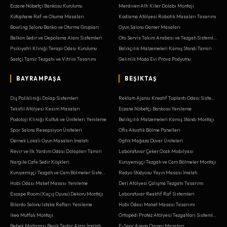
Eczane Nöbetçi Bankosu Kurulumu
Merdiven Altı Kiler Dolabı Montajı
Kütüphane Raf ve Okuma Masaları
Kodlama Atölyesi Robotik Masaları Tasarımı
Bowling Salonu Banko ve Oturma Grupları
Oyun Salonu Gamer Masaları
Balkon Sedir ve Depolama Alanı Sistemleri
Oto Servis Takım Arabası ve Tezgah Sistemleri
Psikiyatri Kliniği Terapi Odası Kurulumu
Balıkçılık Malzemeleri Kamış Standı Tamiri
Saatçi Tamir Tezgahı ve Vitrini Tasarımı
Gelinlik Moda Evi Prova Podyumu
BAYRAMPAŞA
BEŞIKTAŞ
Diş Polikliniği Dolap Sistemleri
Reklam Ajansı Kreatif Toplantı Odası Sistemleri
Tekstil Atölyesi Kesim Masaları
Eczane Nöbetçi Bankosu Yenileme
Podoloji Kliniği Koltuk ve Üniteleri Yenileme
Balıkçılık Malzemeleri Kamış Standı Montajı
Spor Salonu Resepsiyon Üniteleri
Ofis Akustik Bölme Panelleri
Dernek Lokali Oyun Masaları İmalatı
Optik Mağaza Duvar Üniteleri
Revir ve İlk Yardım Odası Dolapları Tamiri
Laboratuvar Çeker Ocak Mobilyası
Nargile Cafe Sedir Köşkleri
Kuruyemişçi Tezgah ve Cam Bölmeler Montajı
Kuruyemişçi Tezgah ve Cam Bölmeler Sistemleri
Radyo Stüdyosu Yayın Masası İmalatı
Hobi Odası Maket Masası Yenileme
Deri Atölyesi Çalışma Tezgahı Tasarımı
Escape Room (Kaçış Oyunu) Dekoru Montajı
Laboratuvar Reaktif Raf Sistemleri
Bilardo Salonu Istaka Rafları Yenileme
Hobi Odası Maket Masası Tasarımı
Ikea Mutfak Montajı
Ortopedi Protez Atölyesi Tezgahları Sistemleri
Bebek Mağazası Beşik Teşhir Alanı İmalatı
E-Spor Arena Oyuncu Masaları