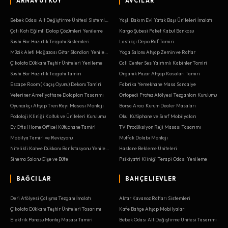
ARNAVUTKÖY
AVCILAR
Bebek Odası Alt Değiştirme Ünitesi Sistemleri
Yaşlı Bakım Evi Yatak Başı Üniteleri İmalatı
Çatı Katı Eğimli Dolap Çözümleri Yenileme
Kargo Şubesi Paket Kabul Bankosu
Sushi Bar Hazırlık Tezgahı Sistemleri
Lastikçi Depo Raf Tamiri
Müzik Aleti Mağazası Gitar Standları Yenileme
Yoga Salonu Ahşap Zemin ve Raflar
Çikolata Dükkanı Teşhir Üniteleri Yenileme
Call Center Ses Yalıtımlı Kabinler Tamiri
Sushi Bar Hazırlık Tezgahı Tamiri
Organik Pazar Ahşap Kasaları Tamiri
Escape Room (Kaçış Oyunu) Dekoru Tamiri
Fabrika Yemekhane Masa Sandalye
Veteriner Ameliyathane Dolapları Tasarımı
Ortopedi Protez Atölyesi Tezgahları Kurulumu
Oyuncakçı Ahşap Tren Rayı Masası Montajı
Borsa Aracı Kurum Dealer Masaları
Podoloji Kliniği Koltuk ve Üniteleri Kurulumu
Okul Kütüphane ve Sınıf Mobilyaları
Ev Ofis (Home Office) Kütüphane Tamiri
TV Prodüksiyon Reji Masası Tasarımı
Mobilya Tamiri ve Revizyonu
Mutfak Dolabı Montajı
Nitelikli Kahve Dükkanı Bar İstasyonu Yenileme
Hastane Bekleme Üniteleri
Sinema Salonu Gişe ve Büfe
Psikiyatri Kliniği Terapi Odası Yenileme
BAĞCILAR
BAHÇELIEVLER
Deri Atölyesi Çalışma Tezgahı İmalatı
Aktar Kavanoz Rafları Sistemleri
Çikolata Dükkanı Teşhir Üniteleri Tasarımı
Kafe Bahçe Ahşap Mobilyaları
Elektrik Panosu Montaj Masası Tamiri
Bebek Odası Alt Değiştirme Ünitesi Tasarımı