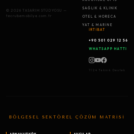
SAĞLIK & KLİNİK
© 2026 TASARIM STÜDYOSU —
tecrubemobilya.com.tr
OTEL & HORECA
YAT & MARİNE
İRTİBAT
+90 501 029 12 56
WHATSAPP HATTI
7/24 Teknik Destek
BÖLGESEL SEKTÖREL ÇÖZÜM MATRİSİ