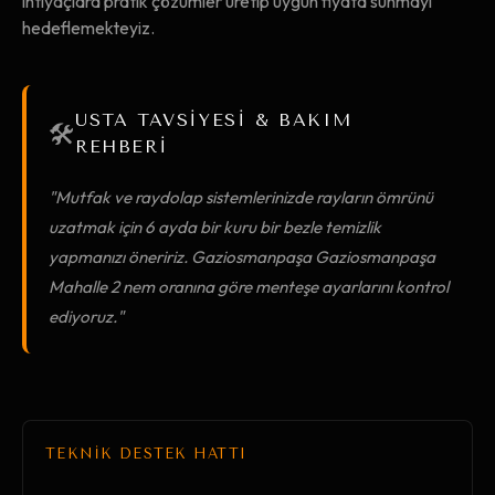
ihtiyaçlara pratik çözümler üretip uygun fiyata sunmayı
hedeflemekteyiz.
USTA TAVSİYESİ & BAKIM
🛠️
REHBERİ
"Mutfak ve raydolap sistemlerinizde rayların ömrünü
uzatmak için 6 ayda bir kuru bir bezle temizlik
yapmanızı öneririz. Gaziosmanpaşa Gaziosmanpaşa
Mahalle 2 nem oranına göre menteşe ayarlarını kontrol
ediyoruz."
TEKNİK DESTEK HATTI