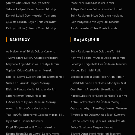
Şantiye Ofis Temel Mobilya Setleri
Modelhane Kalıp Masaları Tamiri
Tabela Atölyesi Kesim Masası Montajı
Adliye Mahkeme Salonu Kürsüleri İmalatı
Dernek Lokali Oyun Masaları Yenileme
Balık Restoranı Meze Dolapları Kurulumu
Çikolata Dükkanı Teşhir Üniteleri İmalatı
Bale Stüdyosu Bar ve Aynaları Tasarımı
Psikiyatri Kliniği Terapi Odası Montajı
Av Malzemeleri Tüfek Dolabı İmalatı
BAKIRKÖY
BAŞAKŞEHIR
Av Malzemeleri Tüfek Dolabı Kurulumu
Balık Restoranı Meze Dolapları Tamiri
Tiyatro Sahne Dekoru Ahşap İşleri İmalatı
Revir ve İlk Yardım Odası Dolapları Tamiri
Meyhane Ahşap Masa ve Sandalye Tamiri
Podoloji Kliniği Koltuk ve Üniteleri Tasarımı
Toplantı Odası Özel Tasarım Masaları
Matbaa Kağıt İstif Rafları
Nitelikli Kahve Dükkanı Bar İstasyonu Montajı
Bebek Mağazası Beşik Teşhir Alanı Tamiri
Sushi Bar Hazırlık Tezgahı Montajı
Estetik Merkezi Lazer Odası Mobilyası Sistemleri
Elektrik Panosu Montaj Masası Montajı
Özel Üretim Ahşap Merdiven Basamakları
Satranç Kursu Turnuva Masaları
Kargo Şubesi Paket Kabul Bankosu Tasarımı
E-Spor Arena Oyuncu Masaları Montajı
Antre Portmanto ve Puf Ünitesi Montajı
Avukatlık Bürosu Ofis Mobilyaları
Oyuncakçı Ahşap Tren Rayı Masası Tasarımı
Yazılım Ofisi Ergonomik Çalışma Masası Montajı
Tiyatro Sahne Dekoru Ahşap İşleri Kurulumu
Oyun Salonu Gamer Masaları
Escape Room (Kaçış Oyunu) Dekoru İmalatı
Kayıt Stüdyosu Akustik Tasarım İmalatı
Bahçe Gazebo ve Pergole Montajı
Escape Room (Kaçış Oyunu) Dekoru Montajı
Bijuteri Döner Stand Modelleri Tasarımı