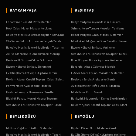
BAYRAMPAŞA
BEŞIKTAŞ
Laboratuvar Reaktif Raf Sistemleri
Radyo Stüdyosu Yayın Masası Kurulumu
Hobi Odası Maket Masası Kurulumu
Satranç Kursu Turnuva Masaları Yenileme
Belediye Meclis Salonu Mobilyaları Kurulumu
Haber Stüdyosu Sunucu Masası Sistemleri
Oto Servis Takım Arabası ve Tezgah Yenileme
Müzik Aleti Mağazası Gitar Standları Tasarımı
Belediye Meclis Salonu Mobilyaları Tasarımı
Eczane Nöbetçi Bankosu Yenileme
Adliye Mahkeme Salonu Kürsüleri Montajı
Steakhouse Et Dinlendirme Dolapları Kurulumu
Revir ve İlk Yardım Odası Dolapları
Bale Stüdyosu Bar ve Aynaları Yenileme
Eczane Nöbetçi Bankosu Sistemleri
Baharatçı Ahşap Çekmece Montajı
Ev Ofis (Home Office) Kütüphane Tamiri
E-Spor Arena Oyuncu Masaları Sistemleri
Reklam Ajansı Kreatif Toplantı Odası Sistemleri
Restoran Servis Arabası ve Standı
Portmanto ve Ayakkabılık Tasarımı
Av Malzemeleri Tüfek Dolabı Tasarımı
Hastane Hemşire Bankosu ve Panelleri
Modelhane Kalıp Masaları
Elektrik Panosu Montaj Masası Tasarımı
Balıkçılık Malzemeleri Kamış Standı İmalatı
Steakhouse Et Dinlendirme Dolapları Tasarımı
Reklam Ajansı Kreatif Toplantı Odası Montajı
BEYLIKDÜZÜ
BEYOĞLU
Matbaa Kağıt İstif Rafları Sistemleri
Bijuteri Döner Stand Modelleri İmalatı
Belediye Meclis Salonu Mobilyaları Tamiri
Ev Ofis (Home Office) Kütüphane Yenileme