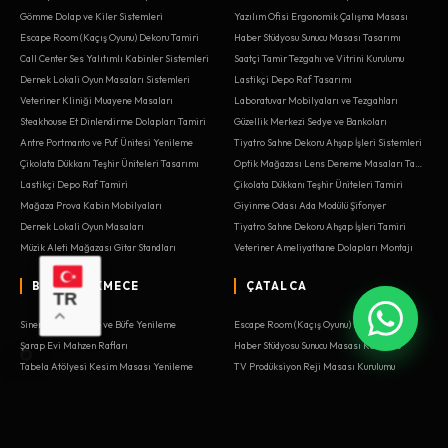
Gömme Dolap ve Kiler Sistemleri
Yazılım Ofisi Ergonomik Çalışma Masası
Escape Room (Kaçış Oyunu) Dekoru Tamiri
Haber Stüdyosu Sunucu Masası Tasarımı
Call Center Ses Yalıtımlı Kabinler Sistemleri
Saatçi Tamir Tezgahı ve Vitrini Kurulumu
Dernek Lokali Oyun Masaları Sistemleri
Lastikçi Depo Raf Tasarımı
Veteriner Kliniği Muayene Masaları
Laboratuvar Mobilyaları ve Tezgahları
Steakhouse Et Dinlendirme Dolapları Tamiri
Güzellik Merkezi Sedye ve Bankoları
Antre Portmanto ve Puf Ünitesi Yenileme
Tiyatro Sahne Dekoru Ahşap İşleri Sistemleri
Çikolata Dükkanı Teşhir Üniteleri Tasarımı
Optik Mağazası Lens Deneme Masaları Tamiri
Lastikçi Depo Raf Tamiri
Çikolata Dükkanı Teşhir Üniteleri Tamiri
Mağaza Prova Kabin Mobilyaları
Giyinme Odası Ada Modülü Şifonyer
Dernek Lokali Oyun Masaları
Tiyatro Sahne Dekoru Ahşap İşleri Tamiri
Müzik Aleti Mağazası Gitar Standları
Veteriner Ameliyathane Dolapları Montajı
BÜYÜKÇEKMECE
ÇATALCA
TR
Sinema Salonu Gişe ve Büfe Yenileme
Escape Room (Kaçış Oyunu) Dekoru
Şarap Evi Mahzen Rafları
Haber Stüdyosu Sunucu Masası Kurulumu
Tabela Atölyesi Kesim Masası Yenileme
TV Prodüksiyon Reji Masası Kurulumu
Oto Servis Takım Arabası ve Tezgah Montajı
Belediye Meclis Salonu Mobilyaları İmalatı
Oyuncakçı Ahşap Tren Rayı Masası Yenileme
Reklam Ajansı Kreatif Toplantı Odası Kurulumu
Oto Servis Takım Arabası ve Tezgah Tasarımı
Kargo Şubesi Paket Kabul Bankosu