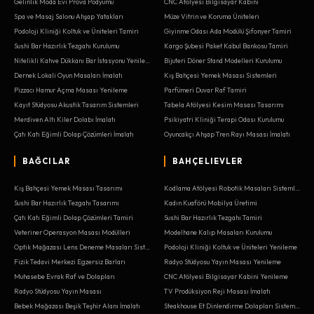
Gelinlik Moda Evi Prova Podyumu
CNC Atölyesi Bilgisayar Kabini
Spa ve Masaj Salonu Ahşap Yatakları
Müze Vitrin ve Koruma Üniteleri
Podoloji Kliniği Koltuk ve Üniteleri Tamiri
Giyinme Odası Ada Modülü Şifonyer Tamiri
Sushi Bar Hazırlık Tezgahı Kurulumu
Kargo Şubesi Paket Kabul Bankosu Tamiri
Nitelikli Kahve Dükkanı Bar İstasyonu Yenileme
Bijuteri Döner Stand Modelleri Kurulumu
Dernek Lokali Oyun Masaları İmalatı
Kış Bahçesi Yemek Masası Sistemleri
Pizzacı Hamur Açma Masası Yenileme
Parfümeri Duvar Raf Tamiri
Kayıt Stüdyosu Akustik Tasarım Sistemleri
Tabela Atölyesi Kesim Masası Tasarımı
Merdiven Altı Kiler Dolabı İmalatı
Psikiyatri Kliniği Terapi Odası Kurulumu
Çatı Katı Eğimli Dolap Çözümleri İmalatı
Oyuncakçı Ahşap Tren Rayı Masası İmalatı
BAĞCILAR
BAHÇELIEVLER
Kış Bahçesi Yemek Masası Tasarımı
Kodlama Atölyesi Robotik Masaları Sistemleri
Sushi Bar Hazırlık Tezgahı Tasarımı
Kadın Kuaförü Mobilya Üretimi
Çatı Katı Eğimli Dolap Çözümleri Tamiri
Sushi Bar Hazırlık Tezgahı Tamiri
Veteriner Operasyon Masası Modülleri
Modelhane Kalıp Masaları Kurulumu
Optik Mağazası Lens Deneme Masaları Sistemleri
Podoloji Kliniği Koltuk ve Üniteleri Yenileme
Fizik Tedavi Merkezi Egzersiz Barları
Radyo Stüdyosu Yayın Masası Yenileme
Muhasebe Evrak Raf ve Dolapları
CNC Atölyesi Bilgisayar Kabini Yenileme
Radyo Stüdyosu Yayın Masası
TV Prodüksiyon Reji Masası İmalatı
Bebek Mağazası Beşik Teşhir Alanı İmalatı
Steakhouse Et Dinlendirme Dolapları Sistemleri