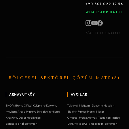
+90 501 029 12 56
WHATSAPP HATTI
7/24 Teknik Destek
BÖLGESEL SEKTÖREL ÇÖZÜM MATRİSİ
ARNAVUTKÖY
AVCILAR
Ev Ofis (Home Office) Kütüphane Kurulumu
Teknoloji Mağazası Deneyim Masaları
Meyhane Ahşap Masa ve Sandalye Yenileme
Elektrik Panosu Montaj Masası
Kreş Uyku Odası Mobilyaları
Ortopedi Protez Atölyesi Tezgahları İmalatı
Eczane İlaç Raf Sistemleri
Deri Atölyesi Çalışma Tezgahı Sistemleri