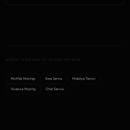
DİĞER UZMANLIK ALANLARIMIZ
Mutfak Montajı
Ikea Servis
Mobilya Tamiri
Vivense Montaj
Otel Servisi