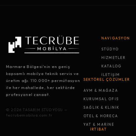
NAVİGASYON
STÜDYO
HİZMETLER
Marmara Bölgesi'nin en geniş
KATALOG
kapsamlı mobilya teknik servis ve
İLETİŞİM
SEKTÖREL ÇÖZÜMLER
üretim ağı. 110.000+ permütasyon
ile her mahallede, her sektörde
AVM & MAĞAZA
profesyonel zanaat.
KURUMSAL OFİS
SAĞLIK & KLİNİK
© 2026 TASARIM STÜDYOSU —
tecrubemobilya.com.tr
OTEL & HORECA
YAT & MARİNE
İRTİBAT