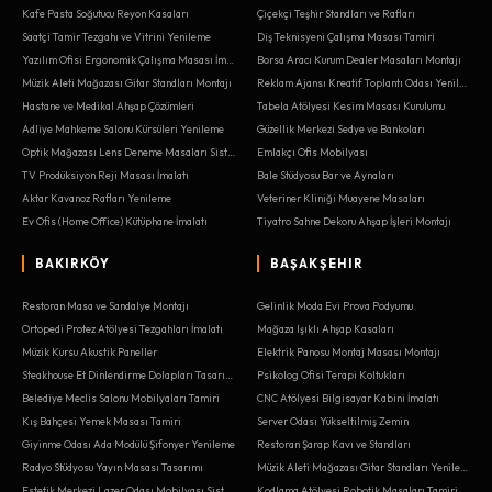
Kafe Pasta Soğutucu Reyon Kasaları
Çiçekçi Teşhir Standları ve Rafları
Saatçi Tamir Tezgahı ve Vitrini Yenileme
Diş Teknisyeni Çalışma Masası Tamiri
Yazılım Ofisi Ergonomik Çalışma Masası İmalatı
Borsa Aracı Kurum Dealer Masaları Montajı
Müzik Aleti Mağazası Gitar Standları Montajı
Reklam Ajansı Kreatif Toplantı Odası Yenileme
Hastane ve Medikal Ahşap Çözümleri
Tabela Atölyesi Kesim Masası Kurulumu
Adliye Mahkeme Salonu Kürsüleri Yenileme
Güzellik Merkezi Sedye ve Bankoları
Optik Mağazası Lens Deneme Masaları Sistemleri
Emlakçı Ofis Mobilyası
TV Prodüksiyon Reji Masası İmalatı
Bale Stüdyosu Bar ve Aynaları
Aktar Kavanoz Rafları Yenileme
Veteriner Kliniği Muayene Masaları
Ev Ofis (Home Office) Kütüphane İmalatı
Tiyatro Sahne Dekoru Ahşap İşleri Montajı
BAKIRKÖY
BAŞAKŞEHIR
Restoran Masa ve Sandalye Montajı
Gelinlik Moda Evi Prova Podyumu
Ortopedi Protez Atölyesi Tezgahları İmalatı
Mağaza Işıklı Ahşap Kasaları
Müzik Kursu Akustik Paneller
Elektrik Panosu Montaj Masası Montajı
Steakhouse Et Dinlendirme Dolapları Tasarımı
Psikolog Ofisi Terapi Koltukları
Belediye Meclis Salonu Mobilyaları Tamiri
CNC Atölyesi Bilgisayar Kabini İmalatı
Kış Bahçesi Yemek Masası Tamiri
Server Odası Yükseltilmiş Zemin
Giyinme Odası Ada Modülü Şifonyer Yenileme
Restoran Şarap Kavı ve Standları
Radyo Stüdyosu Yayın Masası Tasarımı
Müzik Aleti Mağazası Gitar Standları Yenileme
Estetik Merkezi Lazer Odası Mobilyası Sistemleri
Kodlama Atölyesi Robotik Masaları Tamiri