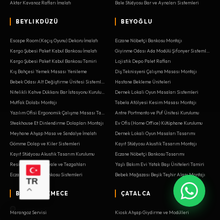
Aktar Kavanoz Rafları İmalatı
Bale Stüdyosu Bar ve Aynaları Sistemleri
BEYLIKDÜZÜ
BEYOĞLU
Escape Room (Kaçış Oyunu) Dekoru İmalatı
Eczane Nöbetçi Bankosu Montajı
Kargo Şubesi Paket Kabul Bankosu İmalatı
Giyinme Odası Ada Modülü Şifonyer Sistemleri
Kargo Şubesi Paket Kabul Bankosu Tamiri
Lojistik Depo Palet Rafları
Kış Bahçesi Yemek Masası Yenileme
Diş Teknisyeni Çalışma Masası Montajı
Bebek Odası Alt Değiştirme Ünitesi Sistemleri
Hastane Bekleme Üniteleri
Nitelikli Kahve Dükkanı Bar İstasyonu Kurulumu
Dernek Lokali Oyun Masaları Sistemleri
Mutfak Dolabı Montajı
Tabela Atölyesi Kesim Masası Montajı
Yazılım Ofisi Ergonomik Çalışma Masası Tasarımı
Antre Portmanto ve Puf Ünitesi Kurulumu
Steakhouse Et Dinlendirme Dolapları Montajı
Ev Ofis (Home Office) Kütüphane Kurulumu
Meyhane Ahşap Masa ve Sandalye İmalatı
Dernek Lokali Oyun Masaları Tasarımı
Gömme Dolap ve Kiler Sistemleri
Kayıt Stüdyosu Akustik Tasarım Montajı
Kayıt Stüdyosu Akustik Tasarım Kurulumu
Eczane Nöbetçi Bankosu Tasarımı
Resim Atölyesi Şövale ve Tezgahları
Yaşlı Bakım Evi Yatak Başı Üniteleri Tamiri
Eczane Nöbetçi Bankosu Sistemleri
Bebek Mağazası Beşik Teşhir Alanı Montajı
TR
BÜYÜKÇEKMECE
ÇATALCA
Marangoz Servisi
Kiosk Ahşap Giydirme ve Modülleri