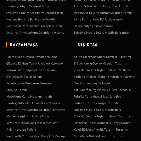
Baharatçı Ahşap Çekmece Tamiri
Tiyatro Sahne Dekoru Ahşap İşleri İmalatı
Oto Servis Takım Arabası ve Tezgah Montajı
Steakhouse Et Dinlendirme Dolapları Tamiri
Hastane Hemşire Bankosu ve Panelleri
Antre Portmanto ve Puf Ünitesi İmalatı
Revir ve İlk Yardım Odası Dolapları Tamiri
Haber Stüdyosu Sunucu Masası
Veteriner Ameliyathane Dolapları Kurulumu
Belediye Meclis Salonu Mobilyaları İmalatı
BAYRAMPAŞA
BEŞIKTAŞ
Bilardo Salonu Istaka Rafları Yenileme
Adliye Mahkeme Salonu Kürsüleri Tasarımı
Çikolata Dükkanı Teşhir Üniteleri Kurulumu
E-Spor Arena Oyuncu Masaları Tasarımı
Sinema Salonu Gişe ve Büfe Kurulumu
Çikolata Dükkanı Teşhir Üniteleri Yenileme
Optik Gözlük Teşhir Rafları
Kodlama Atölyesi Robotik Masaları Kurulumu
Sekreterya ve Karşılama Bankosu
Özel Okul ve Kreş Mobilyaları
Mobilya Tamiri
Yazılım Ofisi Ergonomik Çalışma Masası Sistemleri
Modelhane Kalıp Masaları İmalatı
Fabrika Yemekhane Masa Sandalye
Bowling Salonu Banko ve Oturma Grupları
Sushi Bar Hazırlık Tezgahı İmalatı
Veteriner Ameliyathane Dolapları Yenileme
Belediye Meclis Salonu Mobilyaları
Matbaa Kağıt İstif Rafları Tamiri
Çikolata Dükkanı Teşhir Üniteleri Tasarımı
Veteriner Operasyon Masası Modülleri
Oto Servis Takım Arabası ve Tezgah İmalatı
Aktar Kavanoz Rafları
Kayıt Stüdyosu Akustik Tasarım Tasarımı
Revir ve İlk Yardım Odası Dolapları Montajı
Modelhane Kalıp Masaları Tasarımı