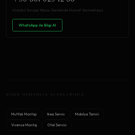
İstanbul Avrupa Yakası Genelinde Hizmet Vermekteyiz.
WhatsApp ile Bilgi Al
DİĞER UZMANLIK ALANLARIMIZ
Mutfak Montajı
Ikea Servis
Mobilya Tamiri
Vivense Montaj
Otel Servisi