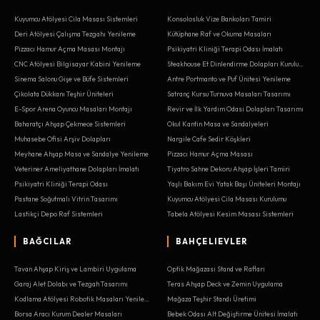
Kuyumcu Atölyesi Cila Masası Sistemleri
Konsolosluk Vize Bankoları Tamiri
Deri Atölyesi Çalışma Tezgahı Yenileme
Kütüphane Raf ve Okuma Masaları
Pizzacı Hamur Açma Masası Montajı
Psikiyatri Kliniği Terapi Odası İmalatı
CNC Atölyesi Bilgisayar Kabini Yenileme
Steakhouse Et Dinlendirme Dolapları Kurulumu
Sinema Salonu Gişe ve Büfe Sistemleri
Antre Portmanto ve Puf Ünitesi Yenileme
Çikolata Dükkanı Teşhir Üniteleri
Satranç Kursu Turnuva Masaları Tasarımı
E-Spor Arena Oyuncu Masaları Montajı
Revir ve İlk Yardım Odası Dolapları Tasarımı
Baharatçı Ahşap Çekmece Sistemleri
Okul Kantin Masa ve Sandalyeleri
Muhasebe Ofisi Arşiv Dolapları
Nargile Cafe Sedir Köşkleri
Meyhane Ahşap Masa ve Sandalye Yenileme
Pizzacı Hamur Açma Masası
Veteriner Ameliyathane Dolapları İmalatı
Tiyatro Sahne Dekoru Ahşap İşleri Tamiri
Psikiyatri Kliniği Terapi Odası
Yaşlı Bakım Evi Yatak Başı Üniteleri Montajı
Pastane Soğutmalı Vitrin Tasarımı
Kuyumcu Atölyesi Cila Masası Kurulumu
Lastikçi Depo Raf Sistemleri
Tabela Atölyesi Kesim Masası Sistemleri
BAĞCILAR
BAHÇELIEVLER
Tavan Ahşap Kiriş ve Lambiri Uygulama
Optik Mağazası Stand ve Rafları
Garaj Alet Dolabı ve Tezgah Tasarımı
Teras Ahşap Deck ve Zemin Uygulama
Kodlama Atölyesi Robotik Masaları Yenileme
Mağaza Teşhir Standı Üretimi
Borsa Aracı Kurum Dealer Masaları
Bebek Odası Alt Değiştirme Ünitesi İmalatı