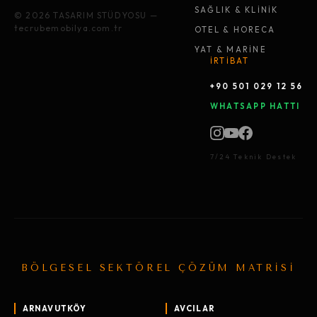
SAĞLIK & KLİNİK
© 2026 TASARIM STÜDYOSU —
tecrubemobilya.com.tr
OTEL & HORECA
YAT & MARİNE
İRTİBAT
+90 501 029 12 56
WHATSAPP HATTI
7/24 Teknik Destek
BÖLGESEL SEKTÖREL ÇÖZÜM MATRİSİ
ARNAVUTKÖY
AVCILAR