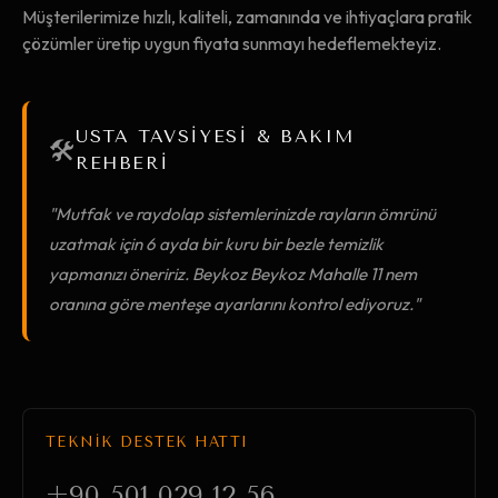
Müşterilerimize hızlı, kaliteli, zamanında ve ihtiyaçlara pratik
çözümler üretip uygun fiyata sunmayı hedeflemekteyiz.
USTA TAVSİYESİ & BAKIM
🛠️
REHBERİ
"Mutfak ve raydolap sistemlerinizde rayların ömrünü
uzatmak için 6 ayda bir kuru bir bezle temizlik
yapmanızı öneririz. Beykoz Beykoz Mahalle 11 nem
oranına göre menteşe ayarlarını kontrol ediyoruz."
TEKNİK DESTEK HATTI
+90 501 029 12 56