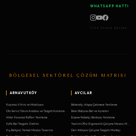
WHATSAPP HATTI
7/24 Teknik Destek
BÖLGESEL SEKTÖREL ÇÖZÜM MATRİSİ
ARNAVUTKÖY
AVCILAR
Kuyumcu Vitrini ve Mobilyası
Baharatçı Ahşap Çekmece Yenileme
Oto Servis Takım Arabası ve Tezgah Kurulumu
Bale Stüdyosu Bar ve Aynaları
Aktar Kavanoz Rafları Yenileme
Eczane Nöbetçi Bankosu Yenileme
Kafe Bar Tezgahı Üretimi
Yazılım Ofisi Ergonomik Çalışma Masası Montajı
Kış Bahçesi Yemek Masası Tasarımı
Deri Atölyesi Çalışma Tezgahı Montajı