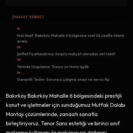
ZANAAT SÜRECİ
01
Hızlı Keşif: Bakırköy Mahalle 6 bölgesine özel 24 saatte teknik
analiz.
02
Şeffaf Fiyatlandırma: Sürpriz maliyet olmadan net teklif.
03
Yerinde Uygulama: Tozsuz ve temiz işçilik.
04
Garantili Teslim: Sorunsuz çalışma onayı ve servis fişi.
Bakırköy Bakırköy Mahalle 6 bölgesindeki prestijli
konut ve işletmeler için sunduğumuz Mutfak Dolabı
Montajı çözümlerinde, zanaatı sanatla
birleştiriyoruz. Tenor Sans estetiği ve birinci sınıf
malzeme kullanımı ile mekanınızın değerini