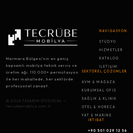
NAVİGASYON
STÜDYO
HİZMETLER
Marmara Bölgesi'nin en geniş
KATALOG
kapsamlı mobilya teknik servis ve
İLETİŞİM
SEKTÖREL ÇÖZÜMLER
üretim ağı. 110.000+ permütasyon
ile her mahallede, her sektörde
AVM & MAĞAZA
profesyonel zanaat.
KURUMSAL OFİS
SAĞLIK & KLİNİK
© 2026 TASARIM STÜDYOSU —
tecrubemobilya.com.tr
OTEL & HORECA
YAT & MARİNE
İRTİBAT
+90 501 029 12 56