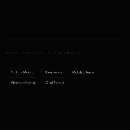
DİĞER UZMANLIK ALANLARIMIZ
Mutfak Montajı
Ikea Servis
Mobilya Tamiri
Vivense Montaj
Otel Servisi