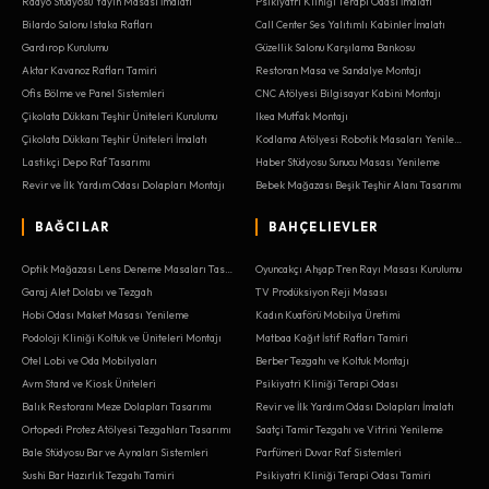
Radyo Stüdyosu Yayın Masası İmalatı
Psikiyatri Kliniği Terapi Odası İmalatı
Bilardo Salonu Istaka Rafları
Call Center Ses Yalıtımlı Kabinler İmalatı
Gardırop Kurulumu
Güzellik Salonu Karşılama Bankosu
Aktar Kavanoz Rafları Tamiri
Restoran Masa ve Sandalye Montajı
Ofis Bölme ve Panel Sistemleri
CNC Atölyesi Bilgisayar Kabini Montajı
Çikolata Dükkanı Teşhir Üniteleri Kurulumu
Ikea Mutfak Montajı
Çikolata Dükkanı Teşhir Üniteleri İmalatı
Kodlama Atölyesi Robotik Masaları Yenileme
Lastikçi Depo Raf Tasarımı
Haber Stüdyosu Sunucu Masası Yenileme
Revir ve İlk Yardım Odası Dolapları Montajı
Bebek Mağazası Beşik Teşhir Alanı Tasarımı
BAĞCILAR
BAHÇELIEVLER
Optik Mağazası Lens Deneme Masaları Tasarımı
Oyuncakçı Ahşap Tren Rayı Masası Kurulumu
Garaj Alet Dolabı ve Tezgah
TV Prodüksiyon Reji Masası
Hobi Odası Maket Masası Yenileme
Kadın Kuaförü Mobilya Üretimi
Podoloji Kliniği Koltuk ve Üniteleri Montajı
Matbaa Kağıt İstif Rafları Tamiri
Otel Lobi ve Oda Mobilyaları
Berber Tezgahı ve Koltuk Montajı
Avm Stand ve Kiosk Üniteleri
Psikiyatri Kliniği Terapi Odası
Balık Restoranı Meze Dolapları Tasarımı
Revir ve İlk Yardım Odası Dolapları İmalatı
Ortopedi Protez Atölyesi Tezgahları Tasarımı
Saatçi Tamir Tezgahı ve Vitrini Yenileme
Bale Stüdyosu Bar ve Aynaları Sistemleri
Parfümeri Duvar Raf Sistemleri
Sushi Bar Hazırlık Tezgahı Tamiri
Psikiyatri Kliniği Terapi Odası Tamiri