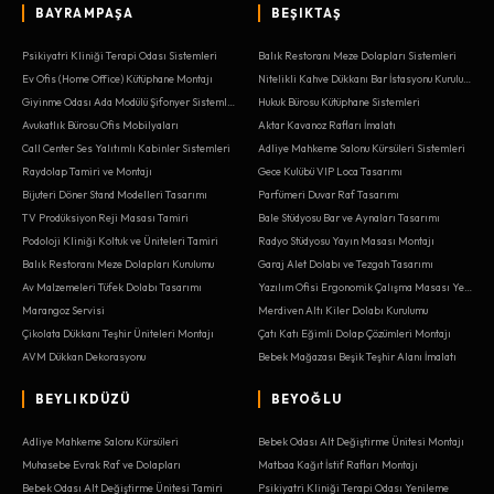
BAYRAMPAŞA
BEŞIKTAŞ
Psikiyatri Kliniği Terapi Odası Sistemleri
Balık Restoranı Meze Dolapları Sistemleri
Ev Ofis (Home Office) Kütüphane Montajı
Nitelikli Kahve Dükkanı Bar İstasyonu Kurulumu
Giyinme Odası Ada Modülü Şifonyer Sistemleri
Hukuk Bürosu Kütüphane Sistemleri
Avukatlık Bürosu Ofis Mobilyaları
Aktar Kavanoz Rafları İmalatı
Call Center Ses Yalıtımlı Kabinler Sistemleri
Adliye Mahkeme Salonu Kürsüleri Sistemleri
Raydolap Tamiri ve Montajı
Gece Kulübü VIP Loca Tasarımı
Bijuteri Döner Stand Modelleri Tasarımı
Parfümeri Duvar Raf Tasarımı
TV Prodüksiyon Reji Masası Tamiri
Bale Stüdyosu Bar ve Aynaları Tasarımı
Podoloji Kliniği Koltuk ve Üniteleri Tamiri
Radyo Stüdyosu Yayın Masası Montajı
Balık Restoranı Meze Dolapları Kurulumu
Garaj Alet Dolabı ve Tezgah Tasarımı
Av Malzemeleri Tüfek Dolabı Tasarımı
Yazılım Ofisi Ergonomik Çalışma Masası Yenileme
Marangoz Servisi
Merdiven Altı Kiler Dolabı Kurulumu
Çikolata Dükkanı Teşhir Üniteleri Montajı
Çatı Katı Eğimli Dolap Çözümleri Montajı
AVM Dükkan Dekorasyonu
Bebek Mağazası Beşik Teşhir Alanı İmalatı
BEYLIKDÜZÜ
BEYOĞLU
Adliye Mahkeme Salonu Kürsüleri
Bebek Odası Alt Değiştirme Ünitesi Montajı
Muhasebe Evrak Raf ve Dolapları
Matbaa Kağıt İstif Rafları Montajı
Bebek Odası Alt Değiştirme Ünitesi Tamiri
Psikiyatri Kliniği Terapi Odası Yenileme