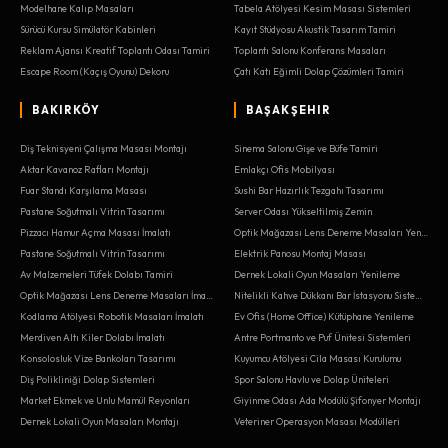
Modelhane Kalıp Masaları
Tabela Atölyesi Kesim Masası Sistemleri
Sürücü Kursu Simülatör Kabinleri
Kayıt Stüdyosu Akustik Tasarım Tamiri
Reklam Ajansı Kreatif Toplantı Odası Tamiri
Toplantı Salonu Konferans Masaları
Escape Room (Kaçış Oyunu) Dekoru
Çatı Katı Eğimli Dolap Çözümleri Tamiri
BAKIRKÖY
BAŞAKŞEHIR
Diş Teknisyeni Çalışma Masası Montajı
Sinema Salonu Gişe ve Büfe Tamiri
Aktar Kavanoz Rafları Montajı
Emlakçı Ofis Mobilyası
Fuar Standı Karşılama Masası
Sushi Bar Hazırlık Tezgahı Tasarımı
Pastane Soğutmalı Vitrin Tasarımı
Server Odası Yükseltilmiş Zemin
Pizzacı Hamur Açma Masası İmalatı
Optik Mağazası Lens Deneme Masaları Yenileme
Pastane Soğutmalı Vitrin Tasarımı
Elektrik Panosu Montaj Masası
Av Malzemeleri Tüfek Dolabı Tamiri
Dernek Lokali Oyun Masaları Yenileme
Optik Mağazası Lens Deneme Masaları İmalatı
Nitelikli Kahve Dükkanı Bar İstasyonu Sistemleri
Kodlama Atölyesi Robotik Masaları İmalatı
Ev Ofis (Home Office) Kütüphane Yenileme
Merdiven Altı Kiler Dolabı İmalatı
Antre Portmanto ve Puf Ünitesi Sistemleri
Konsolosluk Vize Bankoları Tasarımı
Kuyumcu Atölyesi Cila Masası Kurulumu
Diş Polikliniği Dolap Sistemleri
Spor Salonu Havlu ve Dolap Üniteleri
Market Ekmek ve Unlu Mamül Reyonları
Giyinme Odası Ada Modülü Şifonyer Montajı
Dernek Lokali Oyun Masaları Montajı
Veteriner Operasyon Masası Modülleri