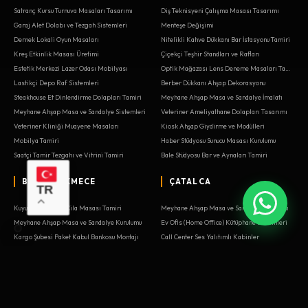
Satranç Kursu Turnuva Masaları Tasarımı
Diş Teknisyeni Çalışma Masası Tasarımı
Garaj Alet Dolabı ve Tezgah Sistemleri
Menteşe Değişimi
Dernek Lokali Oyun Masaları
Nitelikli Kahve Dükkanı Bar İstasyonu Tamiri
Kreş Etkinlik Masası Üretimi
Çiçekçi Teşhir Standları ve Rafları
Estetik Merkezi Lazer Odası Mobilyası
Optik Mağazası Lens Deneme Masaları Tamiri
Lastikçi Depo Raf Sistemleri
Berber Dükkanı Ahşap Dekorasyonu
Steakhouse Et Dinlendirme Dolapları Tamiri
Meyhane Ahşap Masa ve Sandalye İmalatı
Meyhane Ahşap Masa ve Sandalye Sistemleri
Veteriner Ameliyathane Dolapları Tasarımı
Veteriner Kliniği Muayene Masaları
Kiosk Ahşap Giydirme ve Modülleri
Mobilya Tamiri
Haber Stüdyosu Sunucu Masası Kurulumu
Saatçi Tamir Tezgahı ve Vitrini Tamiri
Bale Stüdyosu Bar ve Aynaları Tamiri
BÜYÜKÇEKMECE
ÇATALCA
TR
Kuyumcu Atölyesi Cila Masası Tamiri
Meyhane Ahşap Masa ve Sandalye Tasarımı
Meyhane Ahşap Masa ve Sandalye Kurulumu
Ev Ofis (Home Office) Kütüphane Sistemleri
Kargo Şubesi Paket Kabul Bankosu Montajı
Call Center Ses Yalıtımlı Kabinler
Garaj Alet Dolabı ve Tezgah Yenileme
Parfümeri Duvar Raf Yenileme
Organik Pazar Ahşap Kasaları Yenileme
Saatçi Tamir Tezgahı ve Vitrini Tasarımı
Pilates Stüdyosu Ekipman Mobilyaları
Belediye Meclis Salonu Mobilyaları
Garaj Alet Dolabı ve Tezgah Montajı
Toplantı Odası Özel Tasarım Masaları