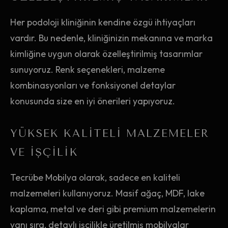
Her podoloji kliniğinin kendine özgü ihtiyaçları
vardır. Bu nedenle, kliniğinizin mekanına ve marka
kimliğine uygun olarak özelleştirilmiş tasarımlar
sunuyoruz. Renk seçenekleri, malzeme
kombinasyonları ve fonksiyonel detaylar
konusunda size en iyi önerileri yapıyoruz.
YÜKSEK KALITELI MALZEMELER
VE İŞÇILIK
Tecrübe Mobilya olarak, sadece en kaliteli
malzemeleri kullanıyoruz. Masif ağaç, MDF, lake
kaplama, metal ve deri gibi premium malzemelerin
yanı sıra, detaylı işçilikle üretilmiş mobilyalar