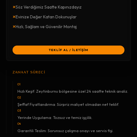
×
Söz Verdiğimiz Saatte Kapınızdayız
×
Evinize Değer Katan Dokunuşlar
×
Hızlı, Sağlam ve Güvenilir Montaj
TEKLİF AL / İLETİŞİM
ZANAAT SÜRECİ
01
Hızlı Keşif: Zeytinburnu bölgesine özel 24 saatte teknik analiz.
02
Şeffaf Fiyatlandırma: Sürpriz maliyet olmadan net teklif.
03
Yerinde Uygulama: Tozsuz ve temiz işçilik.
04
Garantili Teslim: Sorunsuz çalışma onayı ve servis fişi.