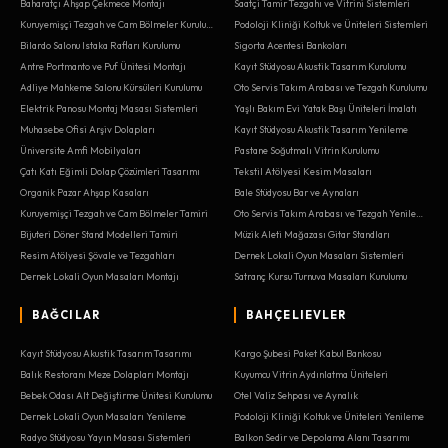
Baharatçı Ahşap Çekmece Montajı
Saatçi Tamir Tezgahı ve Vitrini Sistemleri
Kuruyemişçi Tezgah ve Cam Bölmeler Kurulumu
Podoloji Kliniği Koltuk ve Üniteleri Sistemleri
Bilardo Salonu Istaka Rafları Kurulumu
Sigorta Acentesi Bankoları
Antre Portmanto ve Puf Ünitesi Montajı
Kayıt Stüdyosu Akustik Tasarım Kurulumu
Adliye Mahkeme Salonu Kürsüleri Kurulumu
Oto Servis Takım Arabası ve Tezgah Kurulumu
Elektrik Panosu Montaj Masası Sistemleri
Yaşlı Bakım Evi Yatak Başı Üniteleri İmalatı
Muhasebe Ofisi Arşiv Dolapları
Kayıt Stüdyosu Akustik Tasarım Yenileme
Üniversite Amfi Mobilyaları
Pastane Soğutmalı Vitrin Kurulumu
Çatı Katı Eğimli Dolap Çözümleri Tasarımı
Tekstil Atölyesi Kesim Masaları
Organik Pazar Ahşap Kasaları
Bale Stüdyosu Bar ve Aynaları
Kuruyemişçi Tezgah ve Cam Bölmeler Tamiri
Oto Servis Takım Arabası ve Tezgah Yenileme
Bijuteri Döner Stand Modelleri Tamiri
Müzik Aleti Mağazası Gitar Standları
Resim Atölyesi Şövale ve Tezgahları
Dernek Lokali Oyun Masaları Sistemleri
Dernek Lokali Oyun Masaları Montajı
Satranç Kursu Turnuva Masaları Kurulumu
BAĞCILAR
BAHÇELIEVLER
Kayıt Stüdyosu Akustik Tasarım Tasarımı
Kargo Şubesi Paket Kabul Bankosu
Balık Restoranı Meze Dolapları Montajı
Kuyumcu Vitrin Aydınlatma Üniteleri
Bebek Odası Alt Değiştirme Ünitesi Kurulumu
Otel Valiz Sehpası ve Aynalık
Dernek Lokali Oyun Masaları Yenileme
Podoloji Kliniği Koltuk ve Üniteleri Yenileme
Radyo Stüdyosu Yayın Masası Sistemleri
Balkon Sedir ve Depolama Alanı Tasarımı