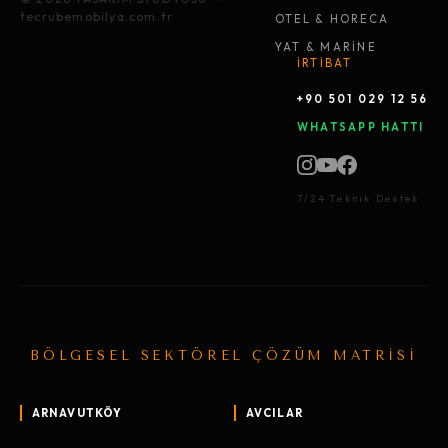
tecrubemobilya.com.tr
OTEL & HORECA
YAT & MARİNE
İRTİBAT
+90 501 029 12 56
WHATSAPP HATTI
7/24 Teknik Destek
BÖLGESEL SEKTÖREL ÇÖZÜM MATRİSİ
ARNAVUTKÖY
AVCILAR