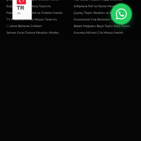
Eczane Nöbetçi Bankosu Tasarımı
Kütüphane Raf ve Okuma Masaları
TR
Podoloji Kliniği Koltuk ve Üniteleri İmalatı
Çiçekçi Teşhir Standları ve Rafları
TV Prodüksiyon Reji Masası Tasarımı
Konsolosluk Vize Bankoları Tamiri
Hastane Bekleme Üniteleri
Bebek Mağazası Beşik Teşhir Alanı Tamiri
Satranç Kursu Turnuva Masaları Montajı
Kuyumcu Atölyesi Cila Masası İmalatı
Garaj Alet Dolabı ve Tezgah Tasarımı
Matbaa Kağıt İstif Rafları
Av Malzemeleri Tüfek Dolabı Yenileme
CNC Atölyesi Bilgisayar Kabini Tamiri
Av Malzemeleri Tüfek Dolabı İmalatı
Toplantı Odası Özel Tasarım Masaları
Oyuncakçı Ahşap Tren Rayı Masası Yenileme
Pastane Soğutmalı Vitrin Kurulumu
Veteriner Ameliyathane Dolapları Montajı
Mobilya Montaj Ustası
BAYRAMPAŞA
BEŞIKTAŞ
Bebek Mağazası Beşik Teşhir Alanı Sistemleri
Radyo Stüdyosu Yayın Masası Tamiri
Meyhane Ahşap Masa ve Sandalye Tamiri
Organik Pazar Ahşap Kasaları Tamiri
TV Prodüksiyon Reji Masası Yenileme
Escape Room (Kaçış Oyunu) Dekoru Kurulumu
Tabela Atölyesi Kesim Masası Tamiri
Meyhane Ahşap Masa ve Sandalye Sistemleri
Pastane Soğutmalı Vitrin Tasarımı
Aktar Kavanoz Rafları Yenileme
Kuruyemişçi Tezgah ve Cam Bölmeler Yenileme
Belediye Meclis Salonu Mobilyaları Tasarımı
Spor Salonu Havlu ve Dolap Üniteleri
Market Raf ve Kasa Bankosu
Kargo Şubesi Paket Kabul Bankosu Montajı
Organik Pazar Ahşap Kasaları Tasarımı