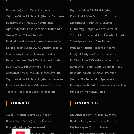
Pastane Soğutmalı Vitrin Sistemleri
Giyinme Odası Ada Modülü Şifonyer
Giyinme Odası Ada Modülü Şifonyer Yenileme
Konsolosluk Vize Bankoları Tasarımı
Balık Restoranı Meze Dolapları İmalatı
Kış Bahçesi Ahşap Konstrüksiyon
Optik Mağazası Lens Deneme Masaları Kurulumu
Kuruyemişçi Tezgah ve Cam Bölmeler
Server Odası Yükseltilmiş Zemin
Yaşlı Bakım Evi Yatak Başı Üniteleri İmalatı
Balıkçılık Malzemeleri Kamış Standı Yenileme
Züccaciye Mağazası Cam Raflar
Escape Room (Kaçış Oyunu) Dekoru Tasarımı
Sushi Bar Hazırlık Tezgahı Yenileme
Spor Salonu Soyunma Dolapları (Locker)
Fotoğraf Stüdyosu Arka Fon Sistemleri
Bebek Mağazası Beşik Teşhir Alanı İmalatı
Ev Ofis (Home Office) Kütüphane İmalatı
Bale Stüdyosu Bar ve Aynaları İmalatı
Revir ve İlk Yardım Odası Dolapları İmalatı
Oyuncakçı Ahşap Tren Rayı Masası İmalatı
Baharatçı Ahşap Çekmece Sistemleri
Giyinme Odası Ada Modülü Şifonyer Tasarımı
Şantiye Ofis Temel Mobilya Setleri
Estetik Merkezi Lazer Odası Mobilyası İmalatı
Belediye Meclis Salonu Mobilyaları Kurulumu
Teknoloji Mağazası Deneyim Masaları
Pet Shop Akvaryum Dolapları
BAKIRKÖY
BAŞAKŞEHIR
Güzellik Merkezi Sedye ve Bankoları
Kış Bahçesi Yemek Masası Kurulumu
Bebek Odası Alt Değiştirme Ünitesi
Hastane Hemşire Bankosu ve Panelleri
Baharatçı Ahşap Çekmece İmalatı
Diş Teknisyeni Çalışma Masası
Çikolata Dükkanı Teşhir Üniteleri Tamiri
Fuar Standı Modüler Ahşap Sistemler