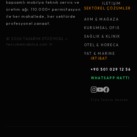
kapsamlı mobilya teknik servis ve
İLETİŞİM
SEKTÖREL ÇÖZÜMLER
üretim ağı. 110.000+ permütasyon
ile her mahallede, her sektörde
AVM & MAĞAZA
profesyonel zanaat.
KURUMSAL OFİS
SAĞLIK & KLİNİK
© 2026 TASARIM STÜDYOSU —
tecrubemobilya.com.tr
OTEL & HORECA
YAT & MARİNE
İRTİBAT
+90 501 029 12 56
WHATSAPP HATTI
7/24 Teknik Destek