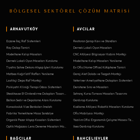
BÖLGESEL SEKTÖREL ÇÖZÜM MATRİSİ
ARNAVUTKÖY
AVCILAR
Eczane İlaç Raf Sistemleri
Restoran Şarap Kavı ve Standları
Ray Dolap Tamiri
Dernek Lokali Oyun Masaları
Modelhane Kalıp Masaları
CNC Atölyesi Bilgisayar Kabini Montajı
Dernek Lokali Oyun Masaları Kurulumu
Modelhane Kalıp Masaları Yenileme
Tiyatro Sahne Dekoru Ahşap İşleri Kurulumu
Ev Ofis (Home Office) Kütüphane Tamiri
Matbaa Kağıt İstif Rafları Yenileme
Garaj Alet Dolabı ve Tezgah Montajı
Lastikçi Depo Raf Montajı
Veteriner Ameliyathane Dolapları Sistemleri
Psikiyatri Kliniği Terapi Odası Sistemleri
Dershane Sıra ve Masaları
Steakhouse Et Dinlendirme Dolapları Tasarımı
Satranç Kursu Turnuva Masaları Tasarımı
Balkon Sedir ve Depolama Alanı Kurulumu
Gardırop Kurulumu
Konsolosluk Vize Bankoları İmalatı
Kodlama Atölyesi Robotik Masaları Kurulumu
Fabrika Yemekhane Masa Sandalye
Ofis Mobilyası Montajı
Organik Pazar Ahşap Kasaları Sistemleri
Yazılım Ofisi Ergonomik Çalışma Masası Tasarımı
Optik Mağazası Lens Deneme Masaları Montajı
Ikea Gardırop Kurulumu
BAĞCILAR
BAHÇELIEVLER