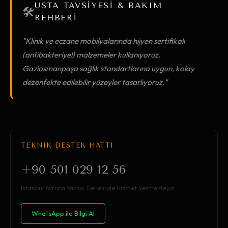
USTA TAVSİYESİ & BAKIM
🛠️
REHBERİ
"Klinik ve eczane mobilyalarında hijyen sertifikalı
(antibakteriyel) malzemeler kullanıyoruz.
Gaziosmanpaşa sağlık standartlarına uygun, kolay
dezenfekte edilebilir yüzeyler tasarlıyoruz."
TEKNİK DESTEK HATTI
+90 501 029 12 56
İstanbul Avrupa Yakası Genelinde Hizmet Vermekteyiz.
WhatsApp ile Bilgi Al