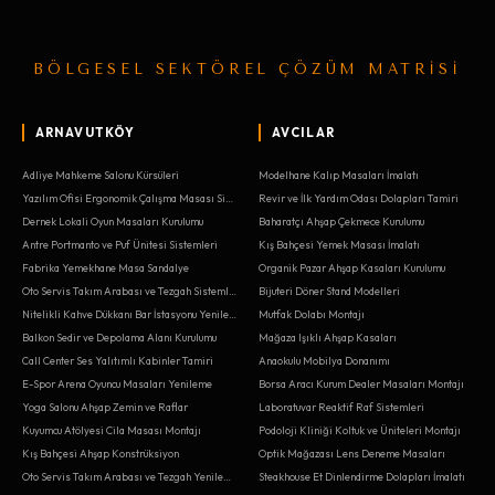
BÖLGESEL SEKTÖREL ÇÖZÜM MATRİSİ
ARNAVUTKÖY
AVCILAR
Adliye Mahkeme Salonu Kürsüleri
Modelhane Kalıp Masaları İmalatı
Yazılım Ofisi Ergonomik Çalışma Masası Sistemleri
Revir ve İlk Yardım Odası Dolapları Tamiri
Dernek Lokali Oyun Masaları Kurulumu
Baharatçı Ahşap Çekmece Kurulumu
Antre Portmanto ve Puf Ünitesi Sistemleri
Kış Bahçesi Yemek Masası İmalatı
Fabrika Yemekhane Masa Sandalye
Organik Pazar Ahşap Kasaları Kurulumu
Oto Servis Takım Arabası ve Tezgah Sistemleri
Bijuteri Döner Stand Modelleri
Nitelikli Kahve Dükkanı Bar İstasyonu Yenileme
Mutfak Dolabı Montajı
Balkon Sedir ve Depolama Alanı Kurulumu
Mağaza Işıklı Ahşap Kasaları
Call Center Ses Yalıtımlı Kabinler Tamiri
Anaokulu Mobilya Donanımı
E-Spor Arena Oyuncu Masaları Yenileme
Borsa Aracı Kurum Dealer Masaları Montajı
Yoga Salonu Ahşap Zemin ve Raflar
Laboratuvar Reaktif Raf Sistemleri
Kuyumcu Atölyesi Cila Masası Montajı
Podoloji Kliniği Koltuk ve Üniteleri Montajı
Kış Bahçesi Ahşap Konstrüksiyon
Optik Mağazası Lens Deneme Masaları
Oto Servis Takım Arabası ve Tezgah Yenileme
Steakhouse Et Dinlendirme Dolapları İmalatı