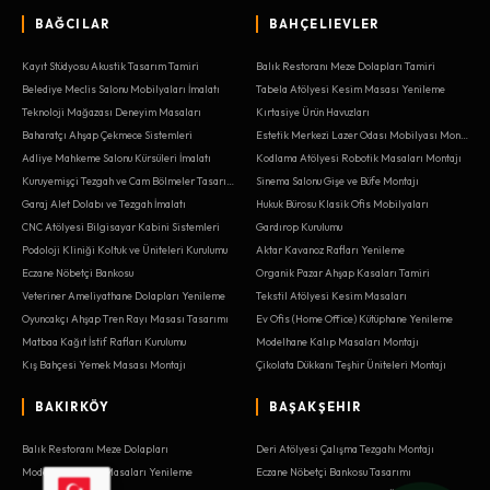
BAĞCILAR
BAHÇELIEVLER
Kayıt Stüdyosu Akustik Tasarım Tamiri
Balık Restoranı Meze Dolapları Tamiri
Belediye Meclis Salonu Mobilyaları İmalatı
Tabela Atölyesi Kesim Masası Yenileme
Teknoloji Mağazası Deneyim Masaları
Kırtasiye Ürün Havuzları
Baharatçı Ahşap Çekmece Sistemleri
Estetik Merkezi Lazer Odası Mobilyası Montajı
Adliye Mahkeme Salonu Kürsüleri İmalatı
Kodlama Atölyesi Robotik Masaları Montajı
Kuruyemişçi Tezgah ve Cam Bölmeler Tasarımı
Sinema Salonu Gişe ve Büfe Montajı
Garaj Alet Dolabı ve Tezgah İmalatı
Hukuk Bürosu Klasik Ofis Mobilyaları
CNC Atölyesi Bilgisayar Kabini Sistemleri
Gardırop Kurulumu
Podoloji Kliniği Koltuk ve Üniteleri Kurulumu
Aktar Kavanoz Rafları Yenileme
Eczane Nöbetçi Bankosu
Organik Pazar Ahşap Kasaları Tamiri
Veteriner Ameliyathane Dolapları Yenileme
Tekstil Atölyesi Kesim Masaları
Oyuncakçı Ahşap Tren Rayı Masası Tasarımı
Ev Ofis (Home Office) Kütüphane Yenileme
Matbaa Kağıt İstif Rafları Kurulumu
Modelhane Kalıp Masaları Montajı
Kış Bahçesi Yemek Masası Montajı
Çikolata Dükkanı Teşhir Üniteleri Montajı
BAKIRKÖY
BAŞAKŞEHIR
Balık Restoranı Meze Dolapları
Deri Atölyesi Çalışma Tezgahı Montajı
Modelhane Kalıp Masaları Yenileme
Eczane Nöbetçi Bankosu Tasarımı