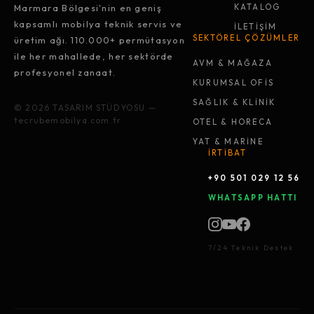
Marmara Bölgesi'nin en geniş
KATALOG
kapsamlı mobilya teknik servis ve
İLETİŞİM
SEKTÖREL ÇÖZÜMLER
üretim ağı. 110.000+ permütasyon
ile her mahallede, her sektörde
AVM & MAĞAZA
profesyonel zanaat.
KURUMSAL OFİS
SAĞLIK & KLİNİK
© 2026 TASARIM STÜDYOSU —
tecrubemobilya.com.tr
OTEL & HORECA
YAT & MARİNE
İRTİBAT
+90 501 029 12 56
WHATSAPP HATTI
7/24 Teknik Destek