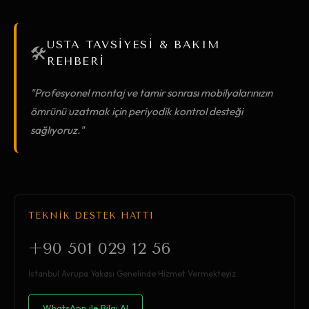
USTA TAVSİYESİ & BAKIM
🛠️
REHBERİ
"Profesyonel montaj ve tamir sonrası mobilyalarınızın
ömrünü uzatmak için periyodik kontrol desteği
sağlıyoruz."
TEKNİK DESTEK HATTI
+90 501 029 12 56
İstanbul Avrupa Yakası Genelinde Hizmet Vermekteyiz.
WhatsApp ile Bilgi Al