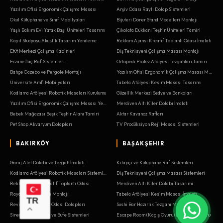
Yazılım Ofisi Ergonomik Çalışma Masası
Arşiv Odası Raylı Dolap Sistemleri
Okul Kütüphane ve Sınıf Mobilyaları
Bijuteri Döner Stand Modelleri Montajı
Yaşlı Bakım Evi Yatak Başı Üniteleri Tasarımı
Çikolata Dükkanı Teşhir Üniteleri Tamiri
Kayıt Stüdyosu Akustik Tasarım Yenileme
Reklam Ajansı Kreatif Toplantı Odası İmalatı
Etüt Merkezi Çalışma Kabinleri
Diş Teknisyeni Çalışma Masası Montajı
Eczane İlaç Raf Sistemleri
Ortopedi Protez Atölyesi Tezgahları Tamiri
Bahçe Gazebo ve Pergole Montajı
Yazılım Ofisi Ergonomik Çalışma Masası Montajı
Üniversite Amfi Mobilyaları
Tabela Atölyesi Kesim Masası Tasarımı
Kodlama Atölyesi Robotik Masaları Kurulumu
Güzellik Merkezi Sedye ve Bankoları
Yazılım Ofisi Ergonomik Çalışma Masası Yenileme
Merdiven Altı Kiler Dolabı İmalatı
Bebek Mağazası Beşik Teşhir Alanı Tamiri
Aktar Kavanoz Rafları
Pet Shop Akvaryum Dolapları
TV Prodüksiyon Reji Masası Sistemleri
BAKIRKÖY
BAŞAKŞEHIR
Garaj Alet Dolabı ve Tezgah İmalatı
Kitapçı ve Kütüphane Raf Sistemleri
Kodlama Atölyesi Robotik Masaları Sistemleri
Diş Teknisyeni Çalışma Masası Sistemleri
Reklam Ajansı Kreatif Toplantı Odası
Merdiven Altı Kiler Dolabı Tasarımı
Raydolap Tamiri ve Montajı
Tabela Atölyesi Kesim Masası İmalatı
TR
Revir ve İlk Yardım Odası Dolapları
Sushi Bar Hazırlık Tezgahı Montajı
Sinema Salonu Gişe ve Büfe Sistemleri
Escape Room (Kaçış Oyunu) Dekoru Kurulumu