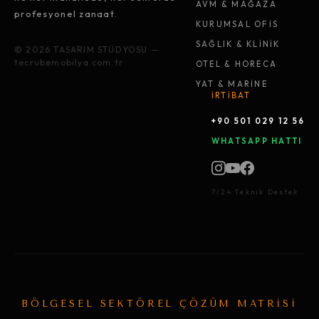
AVM & MAĞAZA
profesyonel zanaat.
KURUMSAL OFİS
SAĞLIK & KLİNİK
© 2026 TASARIM STÜDYOSU —
tecrubemobilya.com.tr
OTEL & HORECA
YAT & MARİNE
İRTİBAT
+90 501 029 12 56
WHATSAPP HATTI
7/24 Teknik Destek
BÖLGESEL SEKTÖREL ÇÖZÜM MATRİSİ