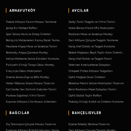
ARNAVUTKÖY
AVCILAR
Tabela Atölyesi Kesim Masası Yenileme
Saatçi Tamir Tezgahı ve Vitrini Tamiri
Şarap Evi Mahzen Rafları
Hukuk Bürosu Klasik Ofis Mobilyaları
Spor Salonu Havlu ve Dolap Üniteleri
Restoran Masa ve Sandalye Montajı
Balıkçılık Malzemeleri Kamış Standı Yenileme
Deri Atölyesi Çalışma Tezgahı Yenileme
Meyhane Ahşap Masa ve Sandalye Tamiri
Garaj Alet Dolabı ve Tezgah Kurulumu
Baharatçı Ahşap Çekmece Montajı
Bebek Mağazası Beşik Teşhir Alanı Sistemleri
Adliye Mahkeme Salonu Kürsüleri Kurulumu
Garaj Alet Dolabı ve Tezgah Tamiri
Psikiyatri Kliniği Terapi Odası Montajı
Veteriner Ameliyathane Dolapları
Kreş Uyku Odası Mobilyaları
Ortopedi Protez Atölyesi Tezgahları
Sinema Salonu Gişe ve Büfe Montajı
Optik Mağaza Duvar Üniteleri
Haber Stüdyosu Sunucu Masası Tasarımı
Belediye Meclis Salonu Mobilyaları Tasarımı
Call Center Ses Yalıtımlı Kabinler Tamiri
Balık Restoranı Meze Dolapları Tamiri
Pastane Soğutmalı Vitrin Tamiri
Optik Gözlük Teşhir Rafları
Kuyumcu Atölyesi Cila Masası Sistemleri
Podoloji Kliniği Koltuk ve Üniteleri Kurulumu
BAĞCILAR
BAHÇELIEVLER
Diş Teknisyeni Çalışma Masası Tasarımı
Eczane Nöbetçi Bankosu Tasarımı
Kodlama Atölyesi Robotik Masaları Yenileme
Deri Atölyesi Çalışma Tezgahı Montajı