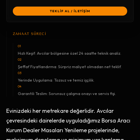
TEKLİF AL / İLETİŞİM
ZANAAT SÜRECİ
01
Hızlı Keşif: Avcılar bölgesine özel 24 saatte teknik analiz.
02
Şeffaf Fiyatlandırma: Sürpriz maliyet olmadan net teklif.
03
Yerinde Uygulama: Tozsuz ve temiz işçilik.
04
Garantili Teslim: Sorunsuz çalışma onayı ve servis fişi.
Evinizdeki her metrekare değerlidir. Avcılar
çevresindeki dairelerde uyguladığımız Borsa Aracı
Kurum Dealer Masaları Yenileme projelerinde,
maksimum depolama ve minimum yer kaplama