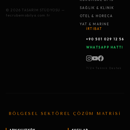
SAĞLIK & KLİNİK
© 2026 TASARIM STÜDYOSU —
tecrubemobilya.com.tr
OTEL & HORECA
YAT & MARİNE
İRTİBAT
+90 501 029 12 56
WHATSAPP HATTI
7/24 Teknik Destek
BÖLGESEL SEKTÖREL ÇÖZÜM MATRİSİ