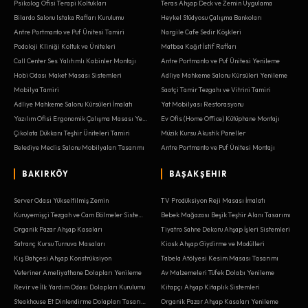
Psikolog Ofisi Terapi Koltukları
Teras Ahşap Deck ve Zemin Uygulama
Bilardo Salonu Istaka Rafları Kurulumu
Heykel Stüdyosu Çalışma Bankoları
Antre Portmanto ve Puf Ünitesi Tamiri
Nargile Cafe Sedir Köşkleri
Podoloji Kliniği Koltuk ve Üniteleri
Matbaa Kağıt İstif Rafları
Call Center Ses Yalıtımlı Kabinler Montajı
Antre Portmanto ve Puf Ünitesi Yenileme
Hobi Odası Maket Masası Sistemleri
Adliye Mahkeme Salonu Kürsüleri Yenileme
Mobilya Tamiri
Saatçi Tamir Tezgahı ve Vitrini Tamiri
Adliye Mahkeme Salonu Kürsüleri İmalatı
Yat Mobilyası Restorasyonu
Yazılım Ofisi Ergonomik Çalışma Masası Yenileme
Ev Ofis (Home Office) Kütüphane Montajı
Çikolata Dükkanı Teşhir Üniteleri Tamiri
Müzik Kursu Akustik Paneller
Belediye Meclis Salonu Mobilyaları Tasarımı
Antre Portmanto ve Puf Ünitesi Montajı
BAKIRKÖY
BAŞAKŞEHIR
Server Odası Yükseltilmiş Zemin
TV Prodüksiyon Reji Masası İmalatı
Kuruyemişçi Tezgah ve Cam Bölmeler Sistemleri
Bebek Mağazası Beşik Teşhir Alanı Tasarımı
Organik Pazar Ahşap Kasaları
Tiyatro Sahne Dekoru Ahşap İşleri Sistemleri
Satranç Kursu Turnuva Masaları
Kiosk Ahşap Giydirme ve Modülleri
Kış Bahçesi Ahşap Konstrüksiyon
Tabela Atölyesi Kesim Masası Tasarımı
Veteriner Ameliyathane Dolapları Yenileme
Av Malzemeleri Tüfek Dolabı Yenileme
Revir ve İlk Yardım Odası Dolapları Kurulumu
Kitapçı Ahşap Kitaplık Sistemleri
Steakhouse Et Dinlendirme Dolapları Tasarımı
Organik Pazar Ahşap Kasaları Yenileme