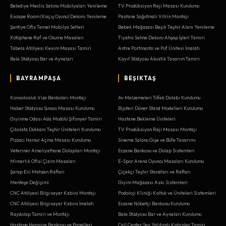
Belediye Meclis Salonu Mobilyaları Yenileme
TV Prodüksiyon Reji Masası Kurulumu
Escape Room (Kaçış Oyunu) Dekoru Yenileme
Pastane Soğutmalı Vitrin Montajı
Şantiye Ofis Temel Mobilya Setleri
Bebek Mağazası Beşik Teşhir Alanı Yenileme
Kütüphane Raf ve Okuma Masaları
Tiyatro Sahne Dekoru Ahşap İşleri Tamiri
Tabela Atölyesi Kesim Masası Tamiri
Antre Portmanto ve Puf Ünitesi İmalatı
Bale Stüdyosu Bar ve Aynaları
Kayıt Stüdyosu Akustik Tasarım Tamiri
BAYRAMPAŞA
BEŞIKTAŞ
Konsolosluk Vize Bankoları Montajı
Av Malzemeleri Tüfek Dolabı Kurulumu
Haber Stüdyosu Sunucu Masası Kurulumu
Bijuteri Döner Stand Modelleri Kurulumu
Giyinme Odası Ada Modülü Şifonyer Tamiri
Hastane Bekleme Üniteleri
Çikolata Dükkanı Teşhir Üniteleri Kurulumu
TV Prodüksiyon Reji Masası Montajı
Pizzacı Hamur Açma Masası Kurulumu
Sinema Salonu Gişe ve Büfe Tasarımı
Veteriner Ameliyathane Dolapları Montajı
Eczane Bankosu ve Dolap Sistemleri
Mimarlık Ofisi Çizim Masaları
E-Spor Arena Oyuncu Masaları Kurulumu
Şarap Evi Mahzen Rafları
Çiçekçi Teşhir Standları ve Rafları
Menteşe Değişimi
Giyim Mağazası Askı Sistemleri
CNC Atölyesi Bilgisayar Kabini Montajı
Podoloji Kliniği Koltuk ve Üniteleri Sistemleri
CNC Atölyesi Bilgisayar Kabini İmalatı
Eczane Nöbetçi Bankosu Kurulumu
Raydolap Tamiri ve Montajı
Bale Stüdyosu Bar ve Aynaları Kurulumu
Hastane Hemşire Bankosu ve Panelleri
Call Center Ses Yalıtımlı Kabinler Tamiri