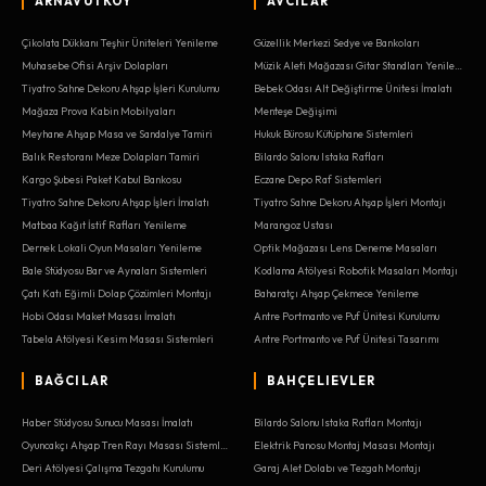
ARNAVUTKÖY
AVCILAR
Çikolata Dükkanı Teşhir Üniteleri Yenileme
Güzellik Merkezi Sedye ve Bankoları
Muhasebe Ofisi Arşiv Dolapları
Müzik Aleti Mağazası Gitar Standları Yenileme
Tiyatro Sahne Dekoru Ahşap İşleri Kurulumu
Bebek Odası Alt Değiştirme Ünitesi İmalatı
Mağaza Prova Kabin Mobilyaları
Menteşe Değişimi
Meyhane Ahşap Masa ve Sandalye Tamiri
Hukuk Bürosu Kütüphane Sistemleri
Balık Restoranı Meze Dolapları Tamiri
Bilardo Salonu Istaka Rafları
Kargo Şubesi Paket Kabul Bankosu
Eczane Depo Raf Sistemleri
Tiyatro Sahne Dekoru Ahşap İşleri İmalatı
Tiyatro Sahne Dekoru Ahşap İşleri Montajı
Matbaa Kağıt İstif Rafları Yenileme
Marangoz Ustası
Dernek Lokali Oyun Masaları Yenileme
Optik Mağazası Lens Deneme Masaları
Bale Stüdyosu Bar ve Aynaları Sistemleri
Kodlama Atölyesi Robotik Masaları Montajı
Çatı Katı Eğimli Dolap Çözümleri Montajı
Baharatçı Ahşap Çekmece Yenileme
Hobi Odası Maket Masası İmalatı
Antre Portmanto ve Puf Ünitesi Kurulumu
Tabela Atölyesi Kesim Masası Sistemleri
Antre Portmanto ve Puf Ünitesi Tasarımı
BAĞCILAR
BAHÇELIEVLER
Haber Stüdyosu Sunucu Masası İmalatı
Bilardo Salonu Istaka Rafları Montajı
Oyuncakçı Ahşap Tren Rayı Masası Sistemleri
Elektrik Panosu Montaj Masası Montajı
Deri Atölyesi Çalışma Tezgahı Kurulumu
Garaj Alet Dolabı ve Tezgah Montajı