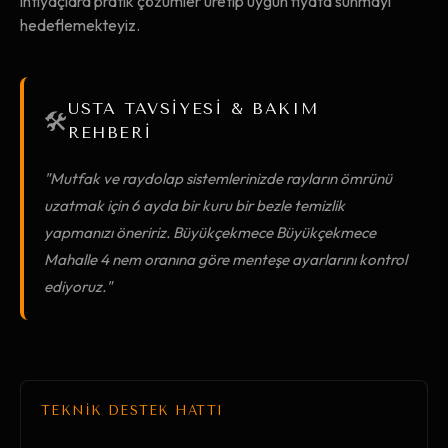
ihtiyaçlara pratik çözümler üretip uygun fiyata sunmayı
hedeflemekteyiz.
USTA TAVSİYESİ & BAKIM
🛠️
REHBERİ
"Mutfak ve raydolap sistemlerinizde rayların ömrünü
uzatmak için 6 ayda bir kuru bir bezle temizlik
yapmanızı öneririz. Büyükçekmece Büyükçekmece
Mahalle 4 nem oranına göre menteşe ayarlarını kontrol
ediyoruz."
TEKNİK DESTEK HATTI