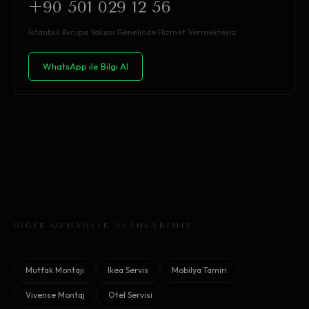
+90 501 029 12 56
İstanbul Avrupa Yakası Genelinde Hizmet Vermekteyiz.
WhatsApp ile Bilgi Al
DİĞER UZMANLIK ALANLARIMIZ
Mutfak Montajı
Ikea Servis
Mobilya Tamiri
Vivense Montaj
Otel Servisi