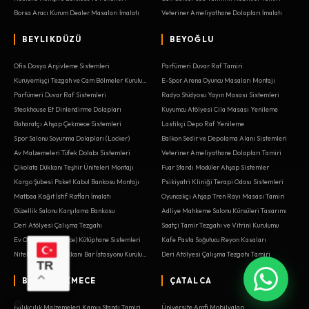
Borsa Aracı Kurum Dealer Masaları İmalatı
Veteriner Ameliyathane Dolapları İmalatı
BEYLIKDÜZÜ
BEYOĞLU
Ofis Dosya Arşivleme Sistemleri
Parfümeri Duvar Raf Tamiri
Kuruyemişçi Tezgah ve Cam Bölmeler Kurulumu
E-Spor Arena Oyuncu Masaları Montajı
Parfümeri Duvar Raf Sistemleri
Radyo Stüdyosu Yayın Masası Sistemleri
Steakhouse Et Dinlendirme Dolapları
Kuyumcu Atölyesi Cila Masası Yenileme
Baharatçı Ahşap Çekmece Sistemleri
Lastikçi Depo Raf Yenileme
Spor Salonu Soyunma Dolapları (Locker)
Balkon Sedir ve Depolama Alanı Sistemleri
Av Malzemeleri Tüfek Dolabı Sistemleri
Veteriner Ameliyathane Dolapları Tamiri
Çikolata Dükkanı Teşhir Üniteleri Montajı
Fuar Standı Modüler Ahşap Sistemler
Kargo Şubesi Paket Kabul Bankosu Montajı
Psikiyatri Kliniği Terapi Odası Sistemleri
Matbaa Kağıt İstif Rafları İmalatı
Oyuncakçı Ahşap Tren Rayı Masası Tamiri
Güzellik Salonu Karşılama Bankosu
Adliye Mahkeme Salonu Kürsüleri Tasarımı
Deri Atölyesi Çalışma Tezgahı
Saatçi Tamir Tezgahı ve Vitrini Kurulumu
Ev Ofis (Home Office) Kütüphane Sistemleri
Kafe Pasta Soğutucu Reyon Kasaları
Nitelikli Kahve Dükkanı Bar İstasyonu Kurulumu
Deri Atölyesi Çalışma Tezgahı Tamiri
TR
BÜYÜKÇEKMECE
ÇATALCA
Balıkçılık Malzemeleri Kamış Standı Tamiri
Üniversite Amfi Mobilyaları