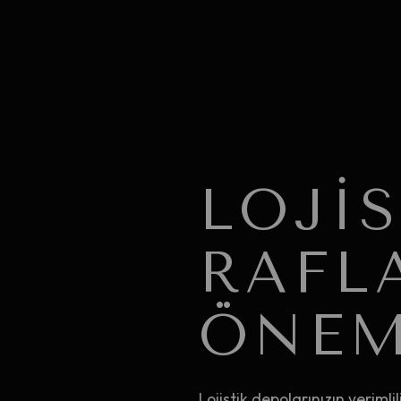
LOJI
RAFL
ÖNEM
Lojistik depolarınızın verimli