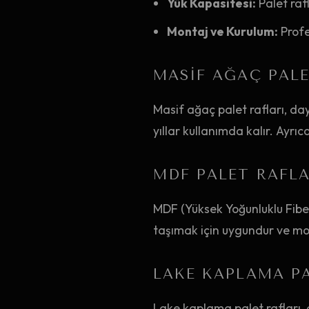
Yük Kapasitesi:
Palet raf
Montaj ve Kurulum:
Profe
MASIF AĞAÇ PALE
Masif ağaç palet rafları, daya
yıllar kullanımda kalır. Ayrı
MDF PALET RAFLA
MDF (Yüksek Yoğunluklu Fiberb
taşımak için uygundur ve mon
LAKE KAPLAMA PA
Lake kaplama palet rafları, da