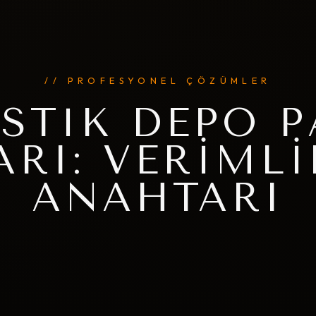
// PROFESYONEL ÇÖZÜMLER
ISTIK DEPO P
ARI: VERIMLI
ANAHTARI