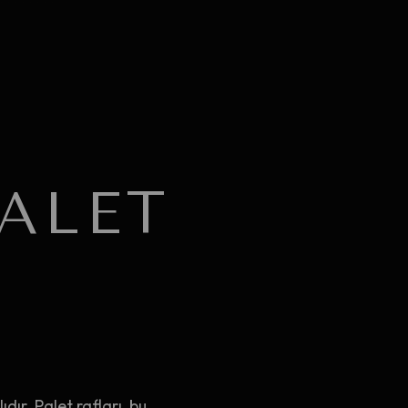
PALET
dır. Palet rafları, bu