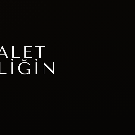
ALET
LIĞIN