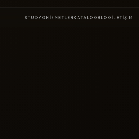
STÜDYO
HIZMETLER
KATALOG
BLOG
İLETIŞIM