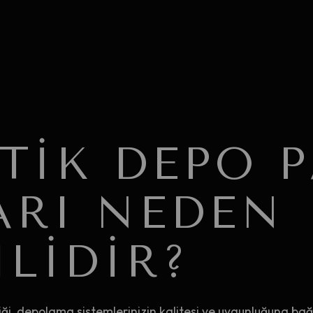
STIK DEPO 
ARI NEDEN
LIDIR?
liği, depolama sistemlerinizin kalitesi ve uygunluğuna bağlı