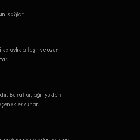
ını sağlar.
i kolaylıkla taşır ve uzun
tar.
r. Bu raflar, ağır yükleri
seçenekler sunar.
 taşımak için uygundur ve uzun