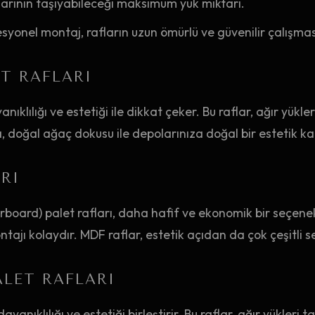
larının taşıyabileceği maksimum yük miktarı.
syonel montaj, rafların uzun ömürlü ve güvenilir çalışmas
T RAFLARI
nıklılığı ve estetiği ile dikkat çeker. Bu raflar, ağır yükler
ca, doğal ağaç dokusu ile depolarınıza doğal bir estetik ka
RI
oard) palet rafları, daha hafif ve ekonomik bir seçenekti
tajı kolaydır. MDF raflar, estetik açıdan da çok çeşitli 
LET RAFLARI
yanıklılığı ve estetiği birleştirir. Bu raflar, ağır yükleri