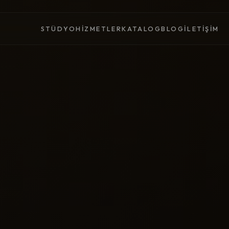
STÜDYO
HIZMETLER
KATALOG
BLOG
İLETIŞIM