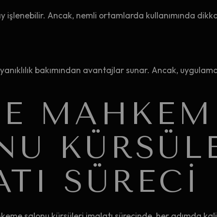
işlenebilir. Ancak, nemli ortamlarda kullanımında dikkat
yanıklılık bakımından avantajlar sunar. Ancak, uygulama
YE MAHKEM
NU KÜRSÜL
ATI SÜRECI
keme salonu kürsüleri imalatı sürecinde, her adımda kali