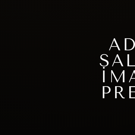
A
SA
İM
PR