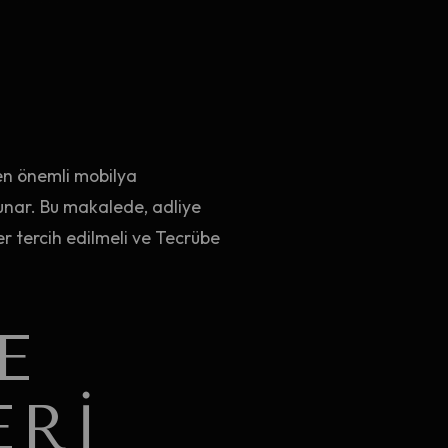
ken önemli mobilya
sunar. Bu makalede, adliye
r tercih edilmeli ve Tecrübe
E
ERI