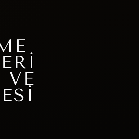
ME
ERI
 VE
ESI