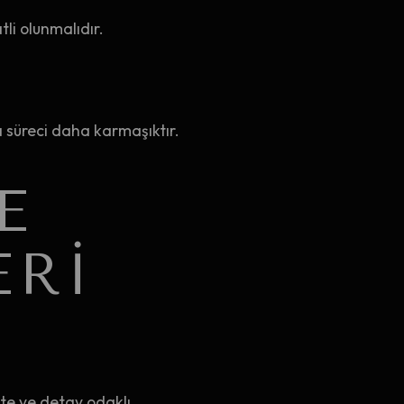
li olunmalıdır.
 süreci daha karmaşıktır.
E
ERI
te ve detay odaklı