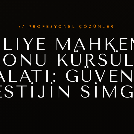
// PROFESYONEL ÇÖZÜMLER
DLIYE MAHKE
LONU KÜRSÜL
ALATI: GÜVEN
ESTIJIN SIMG