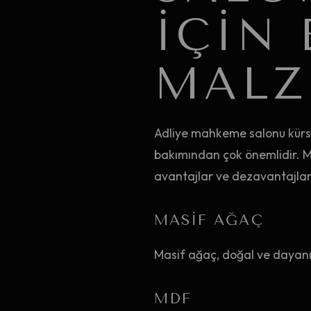
İÇIN 
MALZ
Adliye mahkeme salonu kürsül
bakımından çok önemlidir. M
avantajlar ve dezavantajlara
MASIF AĞAÇ
Masif ağaç, doğal ve dayanık
MDF