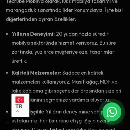
Tecrübe Mobilya olarak, lüks mobilya tasarımı ve
marangozluk sanatında lider konumdayız. İşte bizi
diğerlerinden ayıran özellikler:
Yılların Deneyimi:
20 yıldan fazla süredir
mobilya sektöründe hizmet veriyoruz. Bu süre
zarfında, yüzlerce müşteriye özel tasarımlar
ürettik.
Kaliteli Malzemeler:
Sadece en kaliteli
malzemeleri kullanıyoruz. Masif ağaç, MDF ve
lake kaplama gibi seçenekler arasından size en
uygun olanını seçmenize yardımcı oluyoruz.
TR
Uzman İşçilik:
Yılların deneyimine sahip
ustalarımız, her bir ürünü el işçiliğiyle özenle
üretiyor. Dikişsiz birleştirme teknikleri ve özel