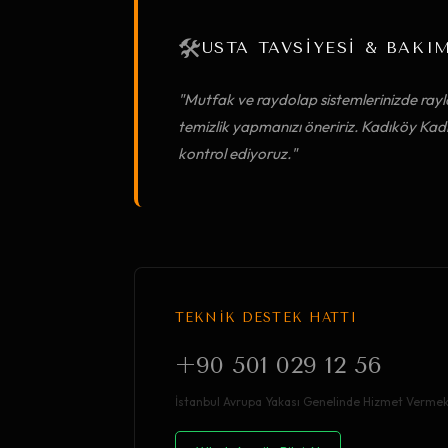
🛠️
USTA TAVSİYESİ & BAKI
"Mutfak ve raydolap sistemlerinizde rayl
temizlik yapmanızı öneririz. Kadıköy Ka
kontrol ediyoruz."
TEKNİK DESTEK HATTI
+90 501 029 12 56
İstanbul Avrupa Yakası Genelinde Hizmet Vermek