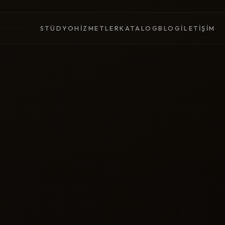
STÜDYO
HIZMETLER
KATALOG
BLOG
İLETIŞIM