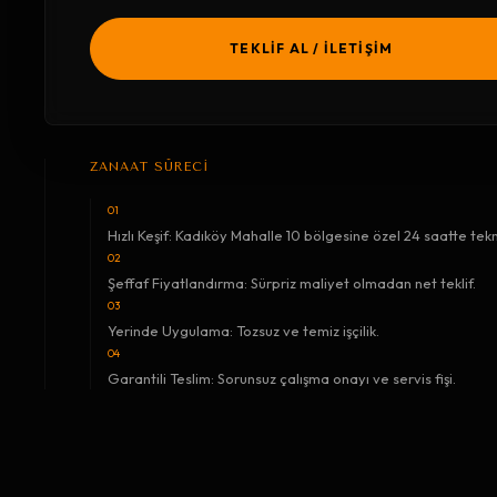
TEKLİF AL / İLETİŞİM
ZANAAT SÜRECİ
01
Hızlı Keşif: Kadıköy Mahalle 10 bölgesine özel 24 saatte tekn
02
Şeffaf Fiyatlandırma: Sürpriz maliyet olmadan net teklif.
03
Yerinde Uygulama: Tozsuz ve temiz işçilik.
04
Garantili Teslim: Sorunsuz çalışma onayı ve servis fişi.