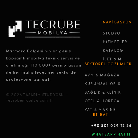
NAVİGASYON
STÜDYO
HİZMETLER
Marmara Bölgesi'nin en geniş
KATALOG
kapsamlı mobilya teknik servis ve
İLETİŞİM
SEKTÖREL ÇÖZÜMLER
üretim ağı. 110.000+ permütasyon
ile her mahallede, her sektörde
AVM & MAĞAZA
profesyonel zanaat.
KURUMSAL OFİS
SAĞLIK & KLİNİK
© 2026 TASARIM STÜDYOSU —
tecrubemobilya.com.tr
OTEL & HORECA
YAT & MARİNE
İRTİBAT
+90 501 029 12 56
WHATSAPP HATTI