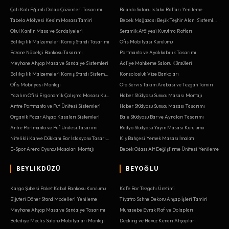
Çatı Katı Eğimli Dolap Çözümleri Tasarımı
Bilardo Salonu Istaka Rafları Yenileme
Tabela Atölyesi Kesim Masası Tamiri
Bebek Mağazası Beşik Teşhir Alanı Sistemleri
Okul Kantin Masa ve Sandalyeleri
Seramik Atölyesi Kurutma Rafları
Balıkçılık Malzemeleri Kamış Standı Tasarımı
Ofis Mobilyası Kurulumu
Eczane Nöbetçi Bankosu Tasarımı
Portmanto ve Ayakkabılık Tasarımı
Meyhane Ahşap Masa ve Sandalye Sistemleri
Adliye Mahkeme Salonu Kürsüleri
Balıkçılık Malzemeleri Kamış Standı Sistemleri
Konsolosluk Vize Bankoları
Ofis Mobilyası Montajı
Oto Servis Takım Arabası ve Tezgah Tamiri
Yazılım Ofisi Ergonomik Çalışma Masası Kurulumu
Haber Stüdyosu Sunucu Masası Montajı
Antre Portmanto ve Puf Ünitesi Sistemleri
Haber Stüdyosu Sunucu Masası Tasarımı
Organik Pazar Ahşap Kasaları Sistemleri
Bale Stüdyosu Bar ve Aynaları Tasarımı
Antre Portmanto ve Puf Ünitesi Tasarımı
Radyo Stüdyosu Yayın Masası Kurulumu
Nitelikli Kahve Dükkanı Bar İstasyonu Tasarımı
Kış Bahçesi Yemek Masası İmalatı
E-Spor Arena Oyuncu Masaları Montajı
Bebek Odası Alt Değiştirme Ünitesi Yenileme
BEYLIKDÜZÜ
BEYOĞLU
Kargo Şubesi Paket Kabul Bankosu Kurulumu
Kafe Bar Tezgahı Üretimi
Bijuteri Döner Stand Modelleri Yenileme
Tiyatro Sahne Dekoru Ahşap İşleri Tamiri
Meyhane Ahşap Masa ve Sandalye Tasarımı
Muhasebe Evrak Raf ve Dolapları
Belediye Meclis Salonu Mobilyaları Montajı
Decking ve Havuz Kenarı Ahşapları