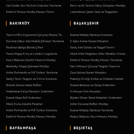
Call Center Ses Yalıtımlı Kabinler Yenileme
Revir ve İlk Yardım Odası Dolapları Montajı
Elektrik Panosu Montaj Masası Tamiri
Laboratuvar Çeker Ocak ve Tezgahları
BAKIRKÖY
BAŞAKŞEHIR
Yazılım Ofisi Ergonomik Çalışma Masası Tasarımı
Eczane Nöbetçi Bankosu Kurulumu
Giyinme Odası Ada Modülü Şifonyer Yenileme
E-Spor Arena Oyuncu Masaları
Restoran Bahçe Bölme Çitleri
Garaj Alet Dolabı ve Tezgah Tamiri
Tavan Ahşap Kiriş ve Lambiri Uygulama
Müzik Aleti Mağazası Gitar Standları Kurulumu
Kayıt Stüdyosu Akustik Tasarım Montajı
Elektrik Panosu Montaj Masası Yenileme
Baharatçı Ahşap Çekmece Montajı
Deri Atölyesi Çalışma Tezgahı Tasarımı
Antre Portmanto ve Puf Ünitesi Yenileme
Oyun Salonu Gamer Masaları
Saatçi Tamir Tezgahı ve Vitrini Kurulumu
Podoloji Kliniği Koltuk ve Üniteleri İmalatı
Bilardo Salonu Istaka Rafları
Eczane Bankosu ve Dolap Sistemleri
Modelhane Kalıp Masaları Sistemleri
Kırtasiye Ürün Havuzları
Eczane Depo Raf Sistemleri
Bijuteri Döner Stand Modelleri Sistemleri
Müzik Kursu Akustik Paneller
Aktar Kavanoz Rafları Montajı
Antre Portmanto ve Puf Ünitesi Kurulumu
Eczane Nöbetçi Bankosu Yenileme
Elektrik Panosu Montaj Masası Montajı
Radyo Stüdyosu Yayın Masası Montajı
BAYRAMPAŞA
BEŞIKTAŞ