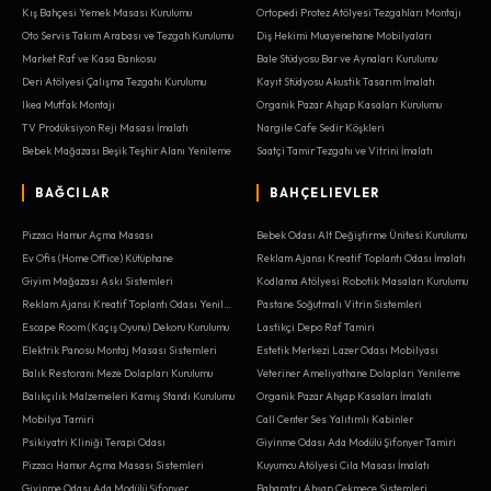
Kış Bahçesi Yemek Masası Kurulumu
Ortopedi Protez Atölyesi Tezgahları Montajı
Oto Servis Takım Arabası ve Tezgah Kurulumu
Diş Hekimi Muayenehane Mobilyaları
Market Raf ve Kasa Bankosu
Bale Stüdyosu Bar ve Aynaları Kurulumu
Deri Atölyesi Çalışma Tezgahı Kurulumu
Kayıt Stüdyosu Akustik Tasarım İmalatı
Ikea Mutfak Montajı
Organik Pazar Ahşap Kasaları Kurulumu
TV Prodüksiyon Reji Masası İmalatı
Nargile Cafe Sedir Köşkleri
Bebek Mağazası Beşik Teşhir Alanı Yenileme
Saatçi Tamir Tezgahı ve Vitrini İmalatı
BAĞCILAR
BAHÇELIEVLER
Pizzacı Hamur Açma Masası
Bebek Odası Alt Değiştirme Ünitesi Kurulumu
Ev Ofis (Home Office) Kütüphane
Reklam Ajansı Kreatif Toplantı Odası İmalatı
Giyim Mağazası Askı Sistemleri
Kodlama Atölyesi Robotik Masaları Kurulumu
Reklam Ajansı Kreatif Toplantı Odası Yenileme
Pastane Soğutmalı Vitrin Sistemleri
Escape Room (Kaçış Oyunu) Dekoru Kurulumu
Lastikçi Depo Raf Tamiri
Elektrik Panosu Montaj Masası Sistemleri
Estetik Merkezi Lazer Odası Mobilyası
Balık Restoranı Meze Dolapları Kurulumu
Veteriner Ameliyathane Dolapları Yenileme
Balıkçılık Malzemeleri Kamış Standı Kurulumu
Organik Pazar Ahşap Kasaları İmalatı
Mobilya Tamiri
Call Center Ses Yalıtımlı Kabinler
Psikiyatri Kliniği Terapi Odası
Giyinme Odası Ada Modülü Şifonyer Tamiri
Pizzacı Hamur Açma Masası Sistemleri
Kuyumcu Atölyesi Cila Masası İmalatı
Giyinme Odası Ada Modülü Şifonyer
Baharatçı Ahşap Çekmece Sistemleri