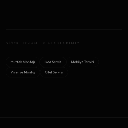
DİĞER UZMANLIK ALANLARIMIZ
Mutfak Montajı
Ikea Servis
Mobilya Tamiri
Vivense Montaj
Otel Servisi