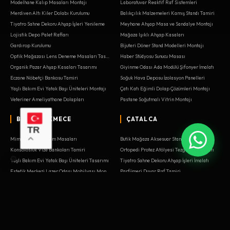
Modelhane Kalıp Masaları Montajı
Laboratuvar Reaktif Raf Sistemleri
Merdiven Altı Kiler Dolabı Kurulumu
Balıkçılık Malzemeleri Kamış Standı Tamiri
Tiyatro Sahne Dekoru Ahşap İşleri Yenileme
Meyhane Ahşap Masa ve Sandalye Montajı
Lojistik Depo Palet Rafları
Mağaza Işıklı Ahşap Kasaları
Gardırop Kurulumu
Bijuteri Döner Stand Modelleri Montajı
Optik Mağazası Lens Deneme Masaları Tasarımı
Haber Stüdyosu Sunucu Masası
Organik Pazar Ahşap Kasaları Tasarımı
Giyinme Odası Ada Modülü Şifonyer İmalatı
Eczane Nöbetçi Bankosu Tamiri
Soğuk Hava Deposu İzolasyon Panelleri
Yaşlı Bakım Evi Yatak Başı Üniteleri Montajı
Çatı Katı Eğimli Dolap Çözümleri Montajı
Veteriner Ameliyathane Dolapları
Pastane Soğutmalı Vitrin Montajı
BÜYÜKÇEKMECE
ÇATALCA
TR
Mimarlık Ofisi Çizim Masaları
Butik Mağaza Aksesuar Standları
Konsolosluk Vize Bankoları Tamiri
Ortopedi Protez Atölyesi Tezgahları İmalatı
Yaşlı Bakım Evi Yatak Başı Üniteleri Tasarımı
Tiyatro Sahne Dekoru Ahşap İşleri İmalatı
Estetik Merkezi Lazer Odası Mobilyası Montajı
Parfümeri Duvar Raf Tamiri
Sushi Bar Hazırlık Tezgahı Kurulumu
Balkon Sedir ve Depolama Alanı Montajı
Parfümeri Duvar Raf Sistemleri
Balık Restoranı Meze Dolapları Tasarımı
Oyuncakçı Ahşap Tren Rayı Masası Tamiri
Nitelikli Kahve Dükkanı Bar İstasyonu Montajı
Dernek Lokali Oyun Masaları İmalatı
Balkon Sedir ve Depolama Alanı
Baharatçı Ahşap Çekmece Kurulumu
Satranç Kursu Turnuva Masaları Yenileme