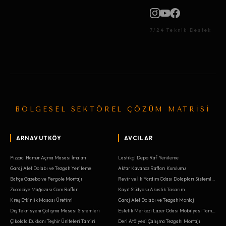
7/24 Teknik Destek
BÖLGESEL SEKTÖREL ÇÖZÜM MATRİSİ
ARNAVUTKÖY
AVCILAR
Pizzacı Hamur Açma Masası İmalatı
Lastikçi Depo Raf Yenileme
Garaj Alet Dolabı ve Tezgah Yenileme
Aktar Kavanoz Rafları Kurulumu
Bahçe Gazebo ve Pergole Montajı
Revir ve İlk Yardım Odası Dolapları Sistemleri
Züccaciye Mağazası Cam Raflar
Kayıt Stüdyosu Akustik Tasarım
Kreş Etkinlik Masası Üretimi
Garaj Alet Dolabı ve Tezgah Montajı
Diş Teknisyeni Çalışma Masası Sistemleri
Estetik Merkezi Lazer Odası Mobilyası Tamiri
Çikolata Dükkanı Teşhir Üniteleri Tamiri
Deri Atölyesi Çalışma Tezgahı Montajı