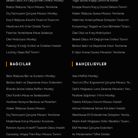
Bebek Odası Alt Değiştirme Ünitesi Montajı
Yoga Salonu Ahşap Zemin ve Raflar
Radyo Stüdyosu Yayın Masası Yenileme
Escape Room (Kaçış Oyunu) Dekoru Tamiri
Diş Teknisyeni Çalışma Masası Montajı
Haber Stüdyosu Sunucu Masası Yenileme
Kayıt Stüdyosu Akustik Tasarım Tasarımı
Veteriner Ameliyathane Dolapları Tasarımı
Merdiven Altı Kiler Dolabı Tamiri
Kuruyemişçi Tezgah ve Cam Bölmeler Tasarımı
Fabrika Yemekhane Masa Sandalye
Özel Okul ve Kreş Mobilyaları
Otel Mobilyası Montajı
Bebek Odası Alt Değiştirme Ünitesi Tamiri
Podoloji Kliniği Koltuk ve Üniteleri İmalatı
Balkon Sedir ve Depolama Alanı Yenileme
Lastikçi Depo Raf Tamiri
E-Spor Arena Oyuncu Masaları Yenileme
BAĞCILAR
BAHÇELIEVLER
Bale Stüdyosu Bar ve Aynaları Montajı
Ikea Mutfak Montajı
Balkon Sedir ve Depolama Alanı Sistemleri
Yazılım Ofisi Ergonomik Çalışma Masası Yenileme
Bilardo Salonu Istaka Rafları Montajı
Optik Mağazası Lens Deneme Masaları Yenileme
Okul Kantin Masa ve Sandalyeleri
Pastane Soğutmalı Vitrin Montajı
Hastane Hemşire Bankosu ve Panelleri
Tabela Atölyesi Kesim Masası İmalatı
Haber Stüdyosu Sunucu Masası
Adliye Mahkeme Salonu Kürsüleri İmalatı
Diş Teknisyeni Çalışma Masası Yenileme
Steakhouse Et Dinlendirme Dolapları Yenileme
Modelhane Kalıp Masaları Kurulumu
Müzik Aleti Mağazası Gitar Standları Tasarımı
Reklam Ajansı Kreatif Toplantı Odası İmalatı
Etüt Merkezi Çalışma Kabinleri
Oyuncakçı Ahşap Tren Rayı Masası Tamiri
Av Malzemeleri Tüfek Dolabı