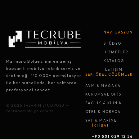
NAVİGASYON
STÜDYO
HİZMETLER
Marmara Bölgesi'nin en geniş
KATALOG
kapsamlı mobilya teknik servis ve
İLETİŞİM
SEKTÖREL ÇÖZÜMLER
üretim ağı. 110.000+ permütasyon
ile her mahallede, her sektörde
AVM & MAĞAZA
profesyonel zanaat.
KURUMSAL OFİS
SAĞLIK & KLİNİK
© 2026 TASARIM STÜDYOSU —
tecrubemobilya.com.tr
OTEL & HORECA
YAT & MARİNE
İRTİBAT
+90 501 029 12 56