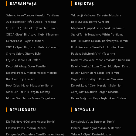
BAYRAMPAŞA
BEŞIKTAŞ
Satranç Kursu Turnuva Masaları Yenileme
Teknoloji Mağazası Deneyim Masaları
Av Malzemeleri Tüfek Dolabı Yenileme
Bale Stüdyosu Bar ve Aynaları
Çatı Katı Eğimli Dolap Çözümleri Tamiri
Meyhane Ahşap Masa ve Sandalye Tamiri
CNC Atölyesi Bilgisayar Kabini Tasarımı
Saatçi Tamir Tezgahı ve Vitrini Yenileme
Dernek Lokali Oyun Masaları
Nitelikli Kahve Dükkanı Bar İstasyonu Tamiri
CNC Atölyesi Bilgisayar Kabini Kurulumu
Balık Restoranı Meze Dolapları Kurulumu
Sinema Salonu Gişe ve Büfe
Pastane Soğutmalı Vitrin Tasarımı
Lojistik Depo Palet Rafları
Kodlama Atölyesi Robotik Masaları Kurulumu
Decoratif Ahşap Duvar Panelleri
Estetik Merkezi Lazer Odası Mobilyası Kurulumu
Elektrik Panosu Montaj Masası Montajı
Bijuteri Döner Stand Modelleri Tamiri
Ikea Gardırop Kurulumu
Organik Pazar Ahşap Kasaları Yenileme
Hobi Odası Maket Masası Yenileme
Dernek Lokali Oyun Masaları Sistemleri
Sushi Bar Hazırlık Tezgahı Montajı
Garaj Alet Dolabı ve Tezgah Tasarımı
Market Şarküteri ve Manav Tezgahları
Bebek Mağazası Beşik Teşhir Alanı Sistemleri
BEYLIKDÜZÜ
BEYOĞLU
Diş Teknisyeni Çalışma Masası Tamiri
Konsolosluk Vize Bankoları Tamiri
Elektrik Panosu Montaj Masası
Pizzacı Hamur Açma Masası Sistemleri
Kuruyemişçi Tezgah ve Cam Bölmeler Montajı
Tabela Atölyesi Kesim Masası