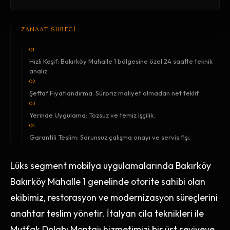
ZANAAT SÜRECİ
01
Hızlı Keşif: Bakırköy Mahalle 1 bölgesine özel 24 saatte teknik
analiz.
02
Şeffaf Fiyatlandırma: Sürpriz maliyet olmadan net teklif.
03
Yerinde Uygulama: Tozsuz ve temiz işçilik.
04
Garantili Teslim: Sorunsuz çalışma onayı ve servis fişi.
Lüks segment mobilya uygulamalarında Bakırköy
Bakırköy Mahalle 1 genelinde otorite sahibi olan
ekibimiz, restorasyon ve modernizasyon süreçlerini
anahtar teslim yönetir. İtalyan cila teknikleri ile
Mutfak Dolabı Montajı hizmetimizi bir üst seviyeye