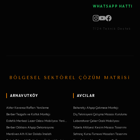
WHATSAPP HATTI
7/24 Teknik Destek
BÖLGESEL SEKTÖREL ÇÖZÜM MATRİSİ
ARNAVUTKÖY
AVCILAR
Aktar Kavanoz Rafları Yenileme
Baharatçı Ahşap Çekmece Montajı
Berber Tezgahı ve Koltuk Montajı
Diş Teknisyeni Çalışma Masası Kurulumu
Estetik Merkezi Lazer Odası Mobilyası Yenileme
Laboratuvar Çeker Ocak Mobilyası
Berber Dükkanı Ahşap Dekorasyonu
Tabela Atölyesi Kesim Masası Tasarımı
Merdiven Altı Kiler Dolabı İmalatı
Satranç Kursu Turnuva Masaları Tasarımı