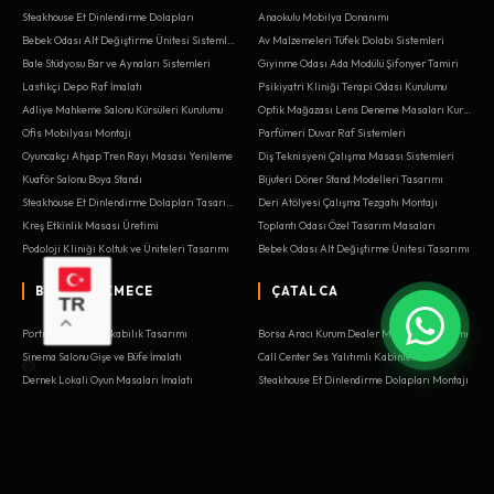
Steakhouse Et Dinlendirme Dolapları
Anaokulu Mobilya Donanımı
Bebek Odası Alt Değiştirme Ünitesi Sistemleri
Av Malzemeleri Tüfek Dolabı Sistemleri
Bale Stüdyosu Bar ve Aynaları Sistemleri
Giyinme Odası Ada Modülü Şifonyer Tamiri
Lastikçi Depo Raf İmalatı
Psikiyatri Kliniği Terapi Odası Kurulumu
Adliye Mahkeme Salonu Kürsüleri Kurulumu
Optik Mağazası Lens Deneme Masaları Kurulumu
Ofis Mobilyası Montajı
Parfümeri Duvar Raf Sistemleri
Oyuncakçı Ahşap Tren Rayı Masası Yenileme
Diş Teknisyeni Çalışma Masası Sistemleri
Kuaför Salonu Boya Standı
Bijuteri Döner Stand Modelleri Tasarımı
Steakhouse Et Dinlendirme Dolapları Tasarımı
Deri Atölyesi Çalışma Tezgahı Montajı
Kreş Etkinlik Masası Üretimi
Toplantı Odası Özel Tasarım Masaları
Podoloji Kliniği Koltuk ve Üniteleri Tasarımı
Bebek Odası Alt Değiştirme Ünitesi Tasarımı
BÜYÜKÇEKMECE
ÇATALCA
TR
Portmanto ve Ayakkabılık Tasarımı
Borsa Aracı Kurum Dealer Masaları Tasarımı
Sinema Salonu Gişe ve Büfe İmalatı
Call Center Ses Yalıtımlı Kabinler
Dernek Lokali Oyun Masaları İmalatı
Steakhouse Et Dinlendirme Dolapları Montajı
Optik Mağazası Lens Deneme Masaları İmalatı
Bilardo Salonu Istaka Rafları Tasarımı
Belediye Meclis Salonu Mobilyaları Tasarımı
Av Malzemeleri Tüfek Dolabı Tamiri
Veteriner Ameliyathane Dolapları Sistemleri
Fuar Standı Modüler Ahşap Sistemler
Güzellik Merkezi Sedye ve Bankoları
Radyo Stüdyosu Yayın Masası Tasarımı