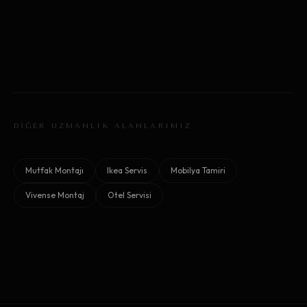
DİĞER UZMANLIK ALANLARIMIZ
Mutfak Montajı
Ikea Servis
Mobilya Tamiri
Vivense Montaj
Otel Servisi