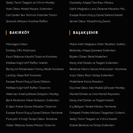
Saatçi Tamir Tezgahı ve Vitrini Montajı
Oyuncakçı Ahşap Tren Rayı Masası
Hobi Odası Maket Masası Sistemleri
Optik Mağazası Lens Deneme Masaları Montajı
Call Center Ses Yalıtımlı Kabinler Tamiri
Escape Room (Kaçış Oyunu) Dekoru İmalatı
Seramik Atölyesi Kurutma Rafları
Server Odası Yükseltilmiş Zemin
BAKIRKÖY
BAŞAKŞEHIR
Marangoz Ustası
Müzik Aleti Mağazası Gitar Standları Sistemleri
Emlakçı Ofis Mobilyası
Baharatçı Ahşap Çekmece Sistemleri
Kayıt Stüdyosu Akustik Tasarım Kurulumu
Bijuteri Döner Stand Modelleri
Matbaa Kağıt İstif Rafları İmalatı
Garaj Alet Dolabı ve Tezgah Sistemleri
Balıkçılık Malzemeleri Kamış Standı Kurulumu
Belediye Meclis Salonu Mobilyaları Yenileme
Lastikçi Depo Raf Kurulumu
Arşiv Odası Raylı Dolap Sistemleri
Escape Room (Kaçış Oyunu) Dekoru
Modelhane Kalıp Masaları
Matbaa Kağıt İstif Rafları Tasarımı
Giyinme Odası Ada Modülü Şifonyer Montajı
Veteriner Ameliyathane Dolapları Montajı
Market Ekmek ve Unlu Mamül Reyonları
Balık Restoranı Meze Dolapları Sistemleri
Garaj Alet Dolabı ve Tezgah İmalatı
E-Spor Arena Oyuncu Masaları Tasarımı
Kış Bahçesi Yemek Masası Yenileme
Escape Room (Kaçış Oyunu) Dekoru Yenileme
Ortopedi Protez Atölyesi Tezgahları Sistemleri
Psikiyatri Kliniği Terapi Odası Yenileme
Saatçi Tamir Tezgahı ve Vitrini İmalatı
Haber Stüdyosu Sunucu Masası Tasarımı
Eczane Bankosu ve Dolap Sistemleri