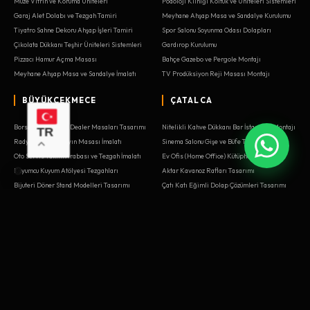
Müze Vitrin ve Koruma Üniteleri
Podoloji Kliniği Koltuk ve Üniteleri Sistemleri
Garaj Alet Dolabı ve Tezgah Tamiri
Meyhane Ahşap Masa ve Sandalye Kurulumu
Tiyatro Sahne Dekoru Ahşap İşleri Tamiri
Spor Salonu Soyunma Odası Dolapları
Çikolata Dükkanı Teşhir Üniteleri Sistemleri
Gardırop Kurulumu
Pizzacı Hamur Açma Masası
Bahçe Gazebo ve Pergole Montajı
Meyhane Ahşap Masa ve Sandalye İmalatı
TV Prodüksiyon Reji Masası Montajı
BÜYÜKÇEKMECE
ÇATALCA
Borsa Aracı Kurum Dealer Masaları Tasarımı
Nitelikli Kahve Dükkanı Bar İstasyonu Montajı
TR
Radyo Stüdyosu Yayın Masası İmalatı
Sinema Salonu Gişe ve Büfe Tasarımı
Oto Servis Takım Arabası ve Tezgah İmalatı
Ev Ofis (Home Office) Kütüphane Kurulumu
Kuyumcu Kuyum Atölyesi Tezgahları
Aktar Kavanoz Rafları Tasarımı
Bijuteri Döner Stand Modelleri Tasarımı
Çatı Katı Eğimli Dolap Çözümleri Tasarımı
Adliye Mahkeme Salonu Kürsüleri İmalatı
Elektrik Panosu Montaj Masası Kurulumu
Çatı Katı Eğimli Dolap Çözümleri Tamiri
Escape Room (Kaçış Oyunu) Dekoru
Bale Stüdyosu Bar ve Aynaları
Borsa Aracı Kurum Dealer Masaları Tamiri
Antre Portmanto ve Puf Ünitesi Sistemleri
Lastikçi Depo Raf Tasarımı
Hobi Odası Maket Masası
Dernek Lokali Oyun Masaları Montajı
Bebek Mağazası Beşik Teşhir Alanı Kurulumu
Bebek Odası Alt Değiştirme Ünitesi Tamiri
Reklam Ajansı Kreatif Toplantı Odası Yenileme
Kargo Şubesi Paket Kabul Bankosu Kurulumu
Escape Room (Kaçış Oyunu) Dekoru Sistemleri
Yazılım Ofisi Ergonomik Çalışma Masası