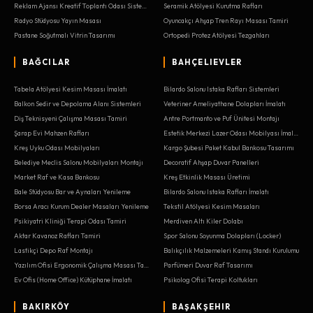
Reklam Ajansı Kreatif Toplantı Odası Sistemleri
Seramik Atölyesi Kurutma Rafları
Radyo Stüdyosu Yayın Masası
Oyuncakçı Ahşap Tren Rayı Masası Tamiri
Pastane Soğutmalı Vitrin Tasarımı
Ortopedi Protez Atölyesi Tezgahları
BAĞCILAR
BAHÇELIEVLER
Tabela Atölyesi Kesim Masası İmalatı
Bilardo Salonu Istaka Rafları Sistemleri
Balkon Sedir ve Depolama Alanı Sistemleri
Veteriner Ameliyathane Dolapları İmalatı
Diş Teknisyeni Çalışma Masası Tamiri
Antre Portmanto ve Puf Ünitesi Montajı
Şarap Evi Mahzen Rafları
Estetik Merkezi Lazer Odası Mobilyası İmalatı
Kreş Uyku Odası Mobilyaları
Kargo Şubesi Paket Kabul Bankosu Tasarımı
Belediye Meclis Salonu Mobilyaları Montajı
Decoratif Ahşap Duvar Panelleri
Market Raf ve Kasa Bankosu
Kreş Etkinlik Masası Üretimi
Bale Stüdyosu Bar ve Aynaları Yenileme
Bilardo Salonu Istaka Rafları İmalatı
Borsa Aracı Kurum Dealer Masaları Yenileme
Tekstil Atölyesi Kesim Masaları
Psikiyatri Kliniği Terapi Odası Tamiri
Merdiven Altı Kiler Dolabı
Aktar Kavanoz Rafları Tamiri
Spor Salonu Soyunma Dolapları (Locker)
Lastikçi Depo Raf Montajı
Balıkçılık Malzemeleri Kamış Standı Kurulumu
Yazılım Ofisi Ergonomik Çalışma Masası Tasarımı
Parfümeri Duvar Raf Tasarımı
Ev Ofis (Home Office) Kütüphane İmalatı
Psikolog Ofisi Terapi Koltukları
BAKIRKÖY
BAŞAKŞEHIR