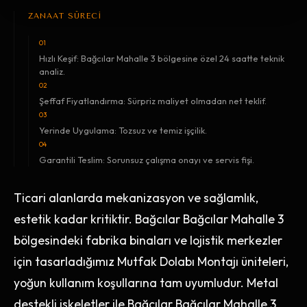
ZANAAT SÜRECİ
01
Hızlı Keşif: Bağcılar Mahalle 3 bölgesine özel 24 saatte teknik
analiz.
02
Şeffaf Fiyatlandırma: Sürpriz maliyet olmadan net teklif.
03
Yerinde Uygulama: Tozsuz ve temiz işçilik.
04
Garantili Teslim: Sorunsuz çalışma onayı ve servis fişi.
Ticari alanlarda mekanizasyon ve sağlamlık,
estetik kadar kritiktir. Bağcılar Bağcılar Mahalle 3
bölgesindeki fabrika binaları ve lojistik merkezler
için tasarladığımız Mutfak Dolabı Montajı üniteleri,
yoğun kullanım koşullarına tam uyumludur. Metal
destekli iskeletler ile Bağcılar Bağcılar Mahalle 3