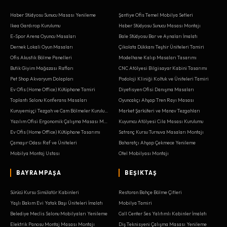
Haber Stüdyosu Sunucu Masası Yenileme
Şantiye Ofis Temel Mobilya Setleri
Ikea Gardırop Kurulumu
Haber Stüdyosu Sunucu Masası Montajı
E-Spor Arena Oyuncu Masaları
Bale Stüdyosu Bar ve Aynaları İmalatı
Dernek Lokali Oyun Masaları
Çikolata Dükkanı Teşhir Üniteleri Tamiri
Ofis Akustik Bölme Panelleri
Modelhane Kalıp Masaları Tasarımı
Butik Giyim Mağazası Rafları
CNC Atölyesi Bilgisayar Kabini Tasarımı
Pet Shop Akvaryum Dolapları
Podoloji Kliniği Koltuk ve Üniteleri Tamiri
Ev Ofis (Home Office) Kütüphane Tamiri
Diyetisyen Ofisi Danışma Masaları
Toplantı Salonu Konferans Masaları
Oyuncakçı Ahşap Tren Rayı Masası
Kuruyemişçi Tezgah ve Cam Bölmeler Kurulumu
Market Şarküteri ve Manav Tezgahları
Yazılım Ofisi Ergonomik Çalışma Masası Montajı
Kuyumcu Atölyesi Cila Masası Kurulumu
Ev Ofis (Home Office) Kütüphane Tasarımı
Satranç Kursu Turnuva Masaları Montajı
Çamaşır Odası Raf ve Üniteleri
Baharatçı Ahşap Çekmece Yenileme
Mobilya Montaj Ustası
Otel Mobilyası Montajı
BAYRAMPAŞA
BEŞIKTAŞ
Sürücü Kursu Simülatör Kabinleri
Restoran Bahçe Bölme Çitleri
Yaşlı Bakım Evi Yatak Başı Üniteleri İmalatı
Mobilya Tamiri
Belediye Meclis Salonu Mobilyaları Yenileme
Call Center Ses Yalıtımlı Kabinler İmalatı
Elektrik Panosu Montaj Masası Montajı
Diş Teknisyeni Çalışma Masası Yenileme