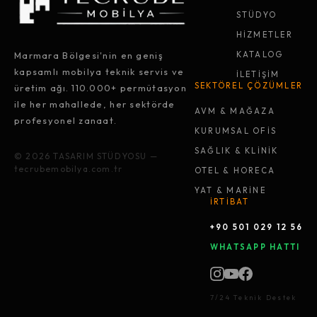
STÜDYO
HİZMETLER
Marmara Bölgesi'nin en geniş
KATALOG
kapsamlı mobilya teknik servis ve
İLETİŞİM
SEKTÖREL ÇÖZÜMLER
üretim ağı. 110.000+ permütasyon
ile her mahallede, her sektörde
AVM & MAĞAZA
profesyonel zanaat.
KURUMSAL OFİS
SAĞLIK & KLİNİK
© 2026 TASARIM STÜDYOSU —
tecrubemobilya.com.tr
OTEL & HORECA
YAT & MARİNE
İRTİBAT
+90 501 029 12 56
WHATSAPP HATTI
7/24 Teknik Destek