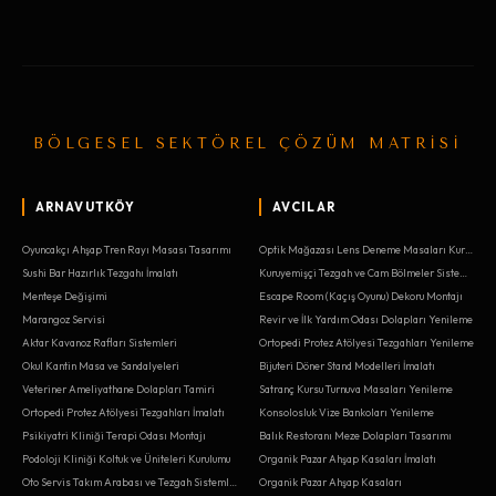
BÖLGESEL SEKTÖREL ÇÖZÜM MATRİSİ
ARNAVUTKÖY
AVCILAR
Oyuncakçı Ahşap Tren Rayı Masası Tasarımı
Optik Mağazası Lens Deneme Masaları Kurulumu
Sushi Bar Hazırlık Tezgahı İmalatı
Kuruyemişçi Tezgah ve Cam Bölmeler Sistemleri
Menteşe Değişimi
Escape Room (Kaçış Oyunu) Dekoru Montajı
Marangoz Servisi
Revir ve İlk Yardım Odası Dolapları Yenileme
Aktar Kavanoz Rafları Sistemleri
Ortopedi Protez Atölyesi Tezgahları Yenileme
Okul Kantin Masa ve Sandalyeleri
Bijuteri Döner Stand Modelleri İmalatı
Veteriner Ameliyathane Dolapları Tamiri
Satranç Kursu Turnuva Masaları Yenileme
Ortopedi Protez Atölyesi Tezgahları İmalatı
Konsolosluk Vize Bankoları Yenileme
Psikiyatri Kliniği Terapi Odası Montajı
Balık Restoranı Meze Dolapları Tasarımı
Podoloji Kliniği Koltuk ve Üniteleri Kurulumu
Organik Pazar Ahşap Kasaları İmalatı
Oto Servis Takım Arabası ve Tezgah Sistemleri
Organik Pazar Ahşap Kasaları