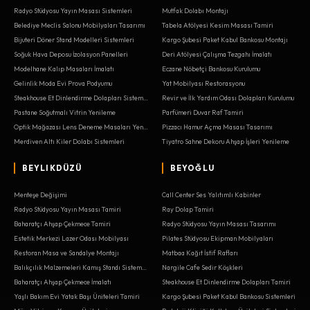
Radyo Stüdyosu Yayın Masası Sistemleri
Mutfak Dolabı Montajı
Belediye Meclis Salonu Mobilyaları Tasarımı
Tabela Atölyesi Kesim Masası Tamiri
Bijuteri Döner Stand Modelleri Sistemleri
Kargo Şubesi Paket Kabul Bankosu Montajı
Soğuk Hava Deposu İzolasyon Panelleri
Deri Atölyesi Çalışma Tezgahı İmalatı
Modelhane Kalıp Masaları İmalatı
Eczane Nöbetçi Bankosu Kurulumu
Gelinlik Moda Evi Prova Podyumu
Yat Mobilyası Restorasyonu
Steakhouse Et Dinlendirme Dolapları Sistemleri
Revir ve İlk Yardım Odası Dolapları Kurulumu
Pastane Soğutmalı Vitrin Yenileme
Parfümeri Duvar Raf Tamiri
Optik Mağazası Lens Deneme Masaları Yenileme
Pizzacı Hamur Açma Masası Tasarımı
Merdiven Altı Kiler Dolabı Sistemleri
Tiyatro Sahne Dekoru Ahşap İşleri Yenileme
BEYLIKDÜZÜ
BEYOĞLU
Menteşe Değişimi
Call Center Ses Yalıtımlı Kabinler
Radyo Stüdyosu Yayın Masası Tamiri
Ray Dolap Tamiri
Baharatçı Ahşap Çekmece Tamiri
Radyo Stüdyosu Yayın Masası Tasarımı
Estetik Merkezi Lazer Odası Mobilyası
Pilates Stüdyosu Ekipman Mobilyaları
Restoran Masa ve Sandalye Montajı
Matbaa Kağıt İstif Rafları
Balıkçılık Malzemeleri Kamış Standı Sistemleri
Nargile Cafe Sedir Köşkleri
Baharatçı Ahşap Çekmece İmalatı
Steakhouse Et Dinlendirme Dolapları Tamiri
Yaşlı Bakım Evi Yatak Başı Üniteleri Tamiri
Kargo Şubesi Paket Kabul Bankosu Sistemleri