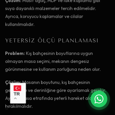
Çözüm:
Masif ağaç, MDF ve lake kaplama gibi
suya dayanıklı malzemeler tercih edilmelidir.
Ayrıca, koruyucu kaplamalar ve cilalar
kullanılmalıdır.
YETERSIZ ÖLÇÜ PLANLAMASI
Problem:
Kış bahçesinin boyutlarına uygun
olmayan masa seçimi, mekanın dengesiz
görünmesine ve kullanım zorluğuna neden olur.
Çözüm:
Masanın boyutunu, kış bahçesinin
genişliğine ve derinliğine göre ayarlamak gerekir.
TR
Ayrıca, masa etrafında yeterli hareket alanı
bırakılmalıdır.