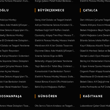
Satranç Kursu Turnuva Masaları Kurulumu
Kargo Şubesi Paket Kabul Bankosu Montajı
OĞLU
BÜYÜKÇEKMECE
ÇATALCA
Mobilya Montajı
Garaj Alet Dolabı ve Tezgah İmalatı
Deri Atölyesi Çalışma Tezga
Giyinme Odası Ada Modülü Şifonyer Kurulumu
Adliye Mahkeme Salonu Kürsüleri Sistemleri
Tiyatro Sahne Dekoru Ahşap İşleri Kurulumu
Matbaa Kağıt İstif Rafları İmalatı
betçi Bankosu Montajı
Oyuncakçı Ahşap Tren Rayı Masası Tamiri
Steakhouse Et Dinlendirme Dolapları İmalatı
Elektrik Panosu Montaj Masası İmalatı
Bilardo Salonu Istaka Rafları
t Dolabı ve Tezgah Yenileme
Merdiven Altı Kiler Dolabı Tasarımı
Kayıt Stüdyosu Akustik Tasa
a Teşhir Reyonları
Giyinme Odası Ada Modülü Şifonyer İmalatı
Güzellik Merkezi Sedye ve B
 Kalıp Masaları Sistemleri
Sinema Salonu Gişe ve Büfe
Dernek Lokali Oyun Masaları
nu Soyunma Odası Dolapları
Baharatçı Ahşap Çekmece Yenileme
Diş Teknisyeni Çalışma Masası Sistemleri
Yaşlı Bakım Evi Yatak Başı Üniteleri Tamiri
Hamur Açma Masası
Konsolosluk Vize Bankoları Tamiri
Tiyatro Sahne Dekoru Ahşap İşleri Tasarımı
Elektrik Panosu Montaj Masası Sistemleri
uk Vize Bankoları İmalatı
Hukuk Bürosu Klasik Ofis Mobilyaları
Bijuteri Döner Stand Modelleri Tasarımı
Butik Giyim Mağazası Rafları
IOSMANPAŞA
GÜNGÖREN
KAĞITHANE
Balık Restoranı Meze Dolapları Tasarımı
Oto Servis Takım Arabası ve Tezgah Tasarımı
Laboratuvar Çeker Ocak Mob