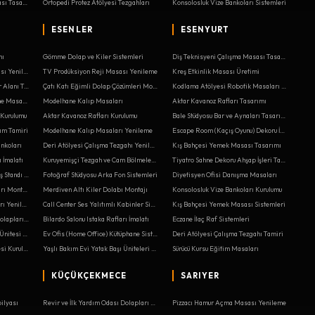
Elektrik Panosu Montaj Masası Tasarımı
Ortopedi Protez Atölyesi Tezgahları
Konsolosluk Vize Bankoları Sistemleri
ESENLER
ESENYURT
hı
Gömme Dolap ve Kiler Sistemleri
Diş Teknisyeni Çalışma Masası Tasarımı
Tabela Atölyesi Kesim Masası Yenileme
TV Prodüksiyon Reji Masası Yenileme
Kreş Etkinlik Masası Üretimi
Bebek Mağazası Beşik Teşhir Alanı Tasarımı
Çatı Katı Eğimli Dolap Çözümleri Montajı
Kodlama Atölyesi Robotik Masaları Tamiri
Optik Mağazası Lens Deneme Masaları Kurulumu
Modelhane Kalıp Masaları
Aktar Kavanoz Rafları Tasarımı
 Kurulumu
Aktar Kavanoz Rafları Kurulumu
Bale Stüdyosu Bar ve Aynaları Tasarımı
rım Tamiri
Modelhane Kalıp Masaları Yenileme
Escape Room (Kaçış Oyunu) Dekoru İmalatı
ankoları
Deri Atölyesi Çalışma Tezgahı Yenileme
Kış Bahçesi Yemek Masası Tasarımı
 İmalatı
Kuruyemişçi Tezgah ve Cam Bölmeler Montajı
Tiyatro Sahne Dekoru Ahşap İşleri Tamiri
Balıkçılık Malzemeleri Kamış Standı İmalatı
Fotoğraf Stüdyosu Arka Fon Sistemleri
Diyetisyen Ofisi Danışma Masaları
E-Spor Arena Oyuncu Masaları Montajı
Merdiven Altı Kiler Dolabı Montajı
Konsolosluk Vize Bankoları Kurulumu
Organik Pazar Ahşap Kasaları Yenileme
Call Center Ses Yalıtımlı Kabinler Sistemleri
Kış Bahçesi Yemek Masası Sistemleri
Steakhouse Et Dinlendirme Dolapları Sistemleri
Bilardo Salonu Istaka Rafları İmalatı
Eczane İlaç Raf Sistemleri
Bebek Odası Alt Değiştirme Ünitesi Yenileme
Ev Ofis (Home Office) Kütüphane Sistemleri
Deri Atölyesi Çalışma Tezgahı Tamiri
Antre Portmanto ve Puf Ünitesi Kurulumu
Yaşlı Bakım Evi Yatak Başı Üniteleri Kurulumu
Sürücü Kursu Eğitim Masaları
KÜÇÜKÇEKMECE
SARIYER
ilyası
Revir ve İlk Yardım Odası Dolapları Tamiri
Pizzacı Hamur Açma Masası Yenileme