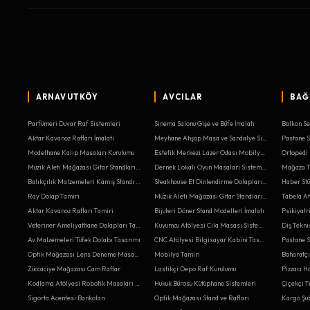
ARNAVUTKÖY
AVCILAR
BAĞ
Parfümeri Duvar Raf Sistemleri
Sinema Salonu Gişe ve Büfe İmalatı
Aktar Kavanoz Rafları İmalatı
Meyhane Ahşap Masa ve Sandalye Sistemleri
Pastane S
Modelhane Kalıp Masaları Kurulumu
Estetik Merkezi Lazer Odası Mobilyası Sistemleri
Müzik Aleti Mağazası Gitar Standları Sistemleri
Dernek Lokali Oyun Masaları Sistemleri
Mağaza Te
Balıkçılık Malzemeleri Kamış Standı Tasarımı
Steakhouse Et Dinlendirme Dolapları Tasarımı
Ray Dolap Tamiri
Müzik Aleti Mağazası Gitar Standları İmalatı
Aktar Kavanoz Rafları Tamiri
Bijuteri Döner Stand Modelleri İmalatı
Psikiyatr
Veteriner Ameliyathane Dolapları Tasarımı
Kuyumcu Atölyesi Cila Masası Sistemleri
Av Malzemeleri Tüfek Dolabı Tasarımı
CNC Atölyesi Bilgisayar Kabini Tasarımı
Pastane S
Optik Mağazası Lens Deneme Masaları Tamiri
Mobilya Tamiri
Baharatç
Züccaciye Mağazası Cam Raflar
Lastikçi Depo Raf Kurulumu
Kodlama Atölyesi Robotik Masaları İmalatı
Hukuk Bürosu Kütüphane Sistemleri
Çiçekçi Te
Sigorta Acentesi Bankoları
Optik Mağazası Stand ve Rafları