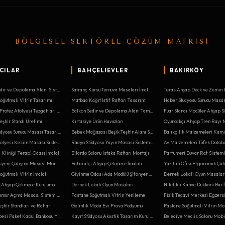
BÖLGESEL SEKTÖREL ÇÖZÜM MATRİSİ
CILAR
BAHÇELIEVLER
BAKIRKÖY
Balkon Sedir ve Depolama Alanı Sistemleri
Satranç Kursu Turnuva Masaları İmalatı
Teras Ahşap Deck ve Zemin
oğutmalı Vitrin Tasarımı
Matbaa Kağıt İstif Rafları Tasarımı
Ortopedi Protez Atölyesi Tezgahları Sistemleri
Balkon Sedir ve Depolama Alanı Tamiri
Fuar Standı Modüler Ahşap S
şhir Standı Üretimi
Kırtasiye Ürün Havuzları
Haber Stüdyosu Sunucu Masası Tasarımı
Bebek Mağazası Beşik Teşhir Alanı Sistemleri
Balıkçılık Malzemeleri Kamı
Tabela Atölyesi Kesim Masası Sistemleri
Radyo Stüdyosu Yayın Masası Sistemleri
Av Malzemeleri Tüfek Dolab
i Kliniği Terapi Odası İmalatı
Bilardo Salonu Istaka Rafları Montajı
Parfümeri Duvar Raf Sisteml
Diş Teknisyeni Çalışma Masası Montajı
Baharatçı Ahşap Çekmece İmalatı
oğutmalı Vitrin İmalatı
Giyinme Odası Ada Modülü Şifonyer Montajı
Dernek Lokali Oyun Masaları
ı Ahşap Çekmece Kurulumu
Dernek Lokali Oyun Masaları
Nitelikli Kahve Dükkanı Bar 
Pizzacı Hamur Açma Masası Sistemleri
Pastane Soğutmalı Vitrin Yenileme
Fizik Tedavi Merkezi Egzersi
şhir Standları ve Rafları
Gelinlik Moda Evi Prova Podyumu
Pastane Soğutmalı Vitrin Mo
Kargo Şubesi Paket Kabul Bankosu Yenileme
Kayıt Stüdyosu Akustik Tasarım Kurulumu