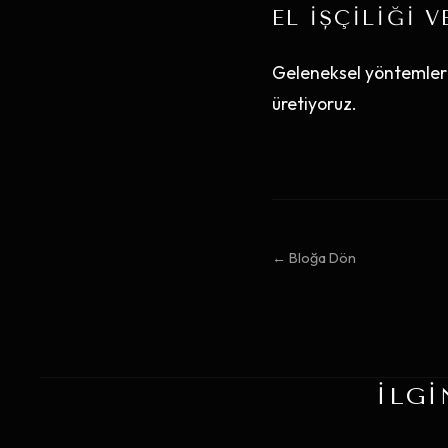
EL İŞÇILIĞI 
Geleneksel yöntemleri
üretiyoruz.
← Bloğa Dön
İLGI