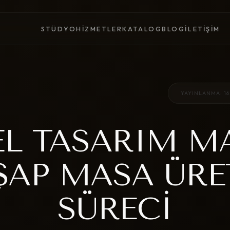
STÜDYO
HIZMETLER
KATALOG
BLOG
İLETIŞIM
YAYINLANMA: 16
L TASARIM M
ŞAP MASA ÜRE
SÜRECI