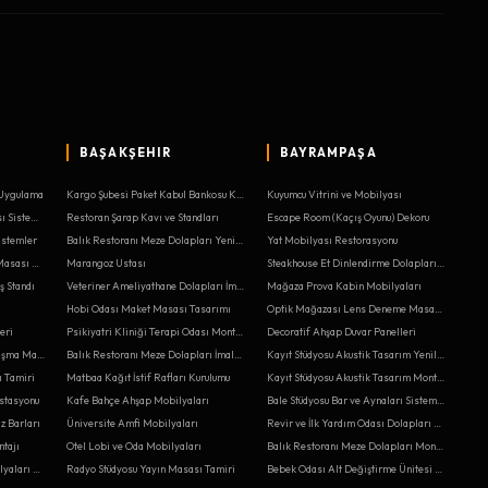
BAŞAKŞEHIR
BAYRAMPAŞA
 Uygulama
Kargo Şubesi Paket Kabul Bankosu Kurulumu
Kuyumcu Vitrini ve Mobilyası
Haber Stüdyosu Sunucu Masası Sistemleri
Restoran Şarap Kavı ve Standları
Escape Room (Kaçış Oyunu) Dekoru
istemler
Balık Restoranı Meze Dolapları Yenileme
Yat Mobilyası Restorasyonu
Oyuncakçı Ahşap Tren Rayı Masası Kurulumu
Marangoz Ustası
Steakhouse Et Dinlendirme Dolapları Kurulumu
ş Standı
Veteriner Ameliyathane Dolapları İmalatı
Mağaza Prova Kabin Mobilyaları
ı
Hobi Odası Maket Masası Tasarımı
Optik Mağazası Lens Deneme Masaları Yenileme
eri
Psikiyatri Kliniği Terapi Odası Montajı
Decoratif Ahşap Duvar Panelleri
Yazılım Ofisi Ergonomik Çalışma Masası Kurulumu
Balık Restoranı Meze Dolapları İmalatı
Kayıt Stüdyosu Akustik Tasarım Yenileme
 Tamiri
Matbaa Kağıt İstif Rafları Kurulumu
Kayıt Stüdyosu Akustik Tasarım Montajı
İstasyonu
Kafe Bahçe Ahşap Mobilyaları
Bale Stüdyosu Bar ve Aynaları Sistemleri
z Barları
Üniversite Amfi Mobilyaları
Revir ve İlk Yardım Odası Dolapları Kurulumu
ntajı
Otel Lobi ve Oda Mobilyaları
Balık Restoranı Meze Dolapları Montajı
Belediye Meclis Salonu Mobilyaları Yenileme
Radyo Stüdyosu Yayın Masası Tamiri
Bebek Odası Alt Değiştirme Ünitesi Sistemleri