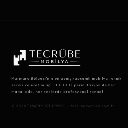
Marmara Bölgesi'nin en geniş kapsamlı mobilya teknik
servis ve üretim ağı. 110.000+ permütasyon ile her
mahallede, her sektörde profesyonel zanaat.
© 2026 TASARIM STÜDYOSU — tecrubemobilya.com.tr