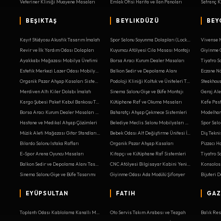
Veteriner Kliniği Muayene Masaları
Emlak Ofisi Harita ve İlan Panoları
BEŞIKTAŞ
BEYLIKDÜZÜ
BEY
Kayıt Stüdyosu Akustik Tasarım İmalatı
Spor Salonu Soyunma Dolapları (Locker)
Vivense 
Revir ve İlk Yardım Odası Dolapları
Kuyumcu Atölyesi Cila Masası Montajı
Ayakkabı Mağazası Mobilya Üretimi
Borsa Aracı Kurum Dealer Masaları
Estetik Merkezi Lazer Odası Mobilyası Yenileme
Balkon Sedir ve Depolama Alanı
Eczane Nö
Organik Pazar Ahşap Kasaları Sistemleri
Podoloji Kliniği Koltuk ve Üniteleri Tamiri
Merdiven Altı Kiler Dolabı İmalatı
Sinema Salonu Gişe ve Büfe Montajı
Garaj Ale
Kargo Şubesi Paket Kabul Bankosu Tasarımı
Kütüphane Raf ve Okuma Masaları
Kafe Past
Borsa Aracı Kurum Dealer Masaları Montajı
Baharatçı Ahşap Çekmece Sistemleri
Modelhane
Hastane ve Medikal Ahşap Çözümleri
Belediye Meclis Salonu Mobilyaları Montajı
Spor Salo
Müzik Aleti Mağazası Gitar Standları Kurulumu
Bebek Odası Alt Değiştirme Ünitesi İmalatı
Bilardo Salonu Istaka Rafları
Organik Pazar Ahşap Kasaları
Pizzacı 
E-Spor Arena Oyuncu Masaları
Kitapçı ve Kütüphane Raf Sistemleri
Balkon Sedir ve Depolama Alanı Tasarımı
CNC Atölyesi Bilgisayar Kabini Yenileme
Konsolosl
Sinema Salonu Gişe ve Büfe Tasarımı
Giyinme Odası Ada Modülü Şifonyer
EYÜPSULTAN
FATIH
GAZ
Toplantı Odası Kablolama Kanallı Masalar
Oto Servis Takım Arabası ve Tezgah