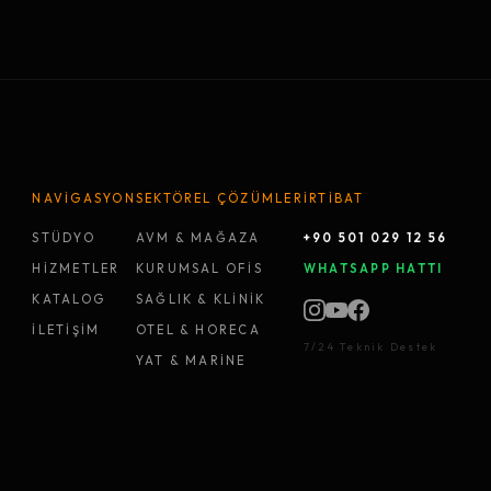
NAVİGASYON
SEKTÖREL ÇÖZÜMLER
İRTİBAT
STÜDYO
AVM & MAĞAZA
+90 501 029 12 56
HİZMETLER
KURUMSAL OFİS
WHATSAPP HATTI
KATALOG
SAĞLIK & KLİNİK
İLETİŞİM
OTEL & HORECA
7/24 Teknik Destek
YAT & MARİNE