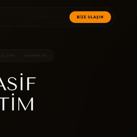
BİZE ULAŞIN
.02.2026
•
OKUNMA: 63
ASIF
TIM