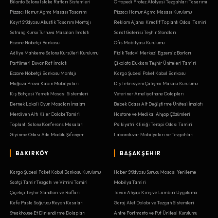
Bilardo Salonu Istaka Rafları Sistemleri
Ortopedi Protez Atölyesi Tezgahları Tasarımı
Pizzacı Hamur Açma Masası Tasarımı
Pizzacı Hamur Açma Masası Kurulumu
Kayıt Stüdyosu Akustik Tasarım Montajı
Reklam Ajansı Kreatif Toplantı Odası Tamiri
Satranç Kursu Turnuva Masaları İmalatı
Sanat Galerisi Teşhir Standları
Eczane Nöbetçi Bankosu
Ofis Mobilyası Kurulumu
Adliye Mahkeme Salonu Kürsüleri Kurulumu
Fizik Tedavi Merkezi Egzersiz Barları
Parfümeri Duvar Raf İmalatı
Çikolata Dükkanı Teşhir Üniteleri Tamiri
Eczane Nöbetçi Bankosu Montajı
Kargo Şubesi Paket Kabul Bankosu
Mağaza Prova Kabin Mobilyaları
Diş Teknisyeni Çalışma Masası Kurulumu
Kış Bahçesi Yemek Masası Sistemleri
Veteriner Ameliyathane Dolapları
Dernek Lokali Oyun Masaları İmalatı
Bebek Odası Alt Değiştirme Ünitesi İmalatı
Merdiven Altı Kiler Dolabı Tamiri
Hastane ve Medikal Ahşap Çözümleri
Toplantı Salonu Konferans Masaları
Psikiyatri Kliniği Terapi Odası Tamiri
Giyinme Odası Ada Modülü Şifonyer
Laboratuvar Mobilyaları ve Tezgahları
BAKIRKÖY
BAŞAKŞEHIR
Kargo Şubesi Paket Kabul Bankosu Kurulumu
Haber Stüdyosu Sunucu Masası Yenileme
Saatçi Tamir Tezgahı ve Vitrini Tamiri
Mobilya Tamiri
Çiçekçi Teşhir Standları ve Rafları
Tavan Ahşap Kiriş ve Lambiri Uygulama
Kafe Pasta Soğutucu Reyon Kasaları
Garaj Alet Dolabı ve Tezgah Sistemleri
Steakhouse Et Dinlendirme Dolapları
Antre Portmanto ve Puf Ünitesi Kurulumu