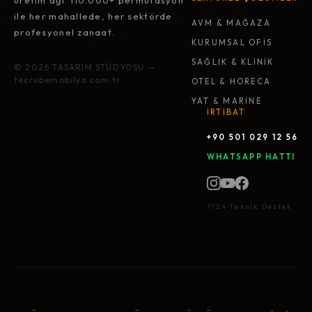
üretim ağı. 110.000+ permütasyon
ile her mahallede, her sektörde
AVM & MAĞAZA
profesyonel zanaat.
KURUMSAL OFİS
SAĞLIK & KLİNİK
© 2026 TASARIM STÜDYOSU —
tecrubemobilya.com.tr
OTEL & HORECA
YAT & MARİNE
İRTİBAT
+90 501 029 12 56
WHATSAPP HATTI
7/24 Teknik Destek