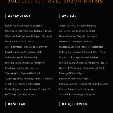
BÖLGESEL SEKTÖREL ÇÖZÜM MATRİSİ
ARNAVUTKÖY
AVCILAR
Resim Atölyesi Şövale ve Tezgahları
Güzellik Salonu Karşılama Bankosu
Steakhouse Et Dinlendirme Dolapları Tasarımı
Call Center Ses Yalıtımlı Kabinler
Veteriner Ameliyathane Dolapları Yenileme
Bebek Odası Alt Değiştirme Ünitesi
Merdiven Altı Kiler Dolabı
Muhasebe Ofisi Arşiv Dolapları
Av Malzemeleri Tüfek Dolabı Sistemleri
Bijuteri Döner Stand Modelleri Sistemleri
Modelhane Kalıp Masaları İmalatı
Reklam Ajansı Kreatif Toplantı Odası Montajı
Aktar Kavanoz Rafları Montajı
Kuyumcu Vitrin Aydınlatma Üniteleri
Nitelikli Kahve Dükkanı Bar İstasyonu
Nitelikli Kahve Dükkanı Bar İstasyonu Tasarımı
Kayıt Stüdyosu Akustik Tasarım
Balıkçılık Malzemeleri Kamış Standı Yenileme
Sinema Salonu Gişe ve Büfe Kurulumu
Emlakçı Ofis Mobilyası
Oyuncakçı Ahşap Tren Rayı Masası Yenileme
Radyo Stüdyosu Yayın Masası
Tekstil Atölyesi Kesim Masaları
Kodlama Atölyesi Robotik Masaları Kurulumu
Optik Mağazası Lens Deneme Masaları Sistemleri
Kitapçı Ahşap Kitaplık Sistemleri
Parfümeri Duvar Raf Montajı
Ortopedi Protez Atölyesi Tezgahları
BAĞCILAR
BAHÇELIEVLER