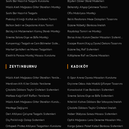
Sushi Bar Hazırlık Tezgahı Kurulumu
Bijuteri Döner Stand Modelleri
Müzik Aleti Mağazası Gitar Standları Montajı
Baharatçı Ahşap Çekmece Tamiri
Sushi Bar Hazırlık Tezgahı
Ofis Mobilyası Montajı
Podoloji Kliniği Koltuk ve Üniteleri Tamiri
Balık Restoranı Meze Dolapları Tasarımı
Balkon Sedir ve Depolama Alanı Tamiri
Eczane Nöbetçi Bankosu İmalatı
Balıkçılık Malzemeleri Kamış Standı Montajı
Raydolap Tamiri ve Montajı
Sinema Salonu Gişe ve Büfe Montajı
Borsa Aracı Kurum Dealer Masaları Sistemleri
Kuruyemişçi Tezgah ve Cam Bölmeler Sistemleri
Escape Room (Kaçış Oyunu) Dekoru Tasarımı
Market Şarküteri ve Manav Tezgahları
Eczane İlaç Raf Sistemleri
Elektrik Panosu Montaj Masası Kurulumu
Kütüphane Raf ve Okuma Masaları
ZEYTINBURNU
KADIKÖY
Müzik Aleti Mağazası Gitar Standları Yenileme
E-Spor Arena Oyuncu Masaları Kurulumu
Merdiven Altı Kiler Dolabı Yenileme
Giyinme Odası Ada Modülü Şifonyer Tasarımı
Çikolata Dükkanı Teşhir Üniteleri Sistemleri
Konsolosluk Vize Bankoları Sistemleri
Matbaa Kağıt İstif Rafları Yenileme
Sinema Salonu Gişe ve Büfe Sistemleri
Müzik Aleti Mağazası Gitar Standları Kurulumu
Nitelikli Kahve Dükkanı Bar İstasyonu İmalatı
Menteşe Değişimi
Çikolata Dükkanı Teşhir Üniteleri İmalatı
Deri Atölyesi Çalışma Tezgahı Sistemleri
Haber Stüdyosu Sunucu Masası Sistemleri
Diş Polikliniği Dolap Sistemleri
Optik Mağazası Lens Deneme Masaları Montajı
Ortopedi Protez Atölyesi Tezgahları Kurulumu
Kargo Şubesi Paket Kabul Bankosu Sistemleri