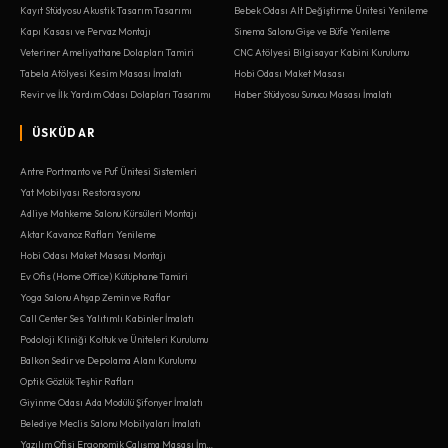
Kayıt Stüdyosu Akustik Tasarım Tasarımı
Bebek Odası Alt Değiştirme Ünitesi Yenileme
Kapı Kasası ve Pervaz Montajı
Sinema Salonu Gişe ve Büfe Yenileme
Veteriner Ameliyathane Dolapları Tamiri
CNC Atölyesi Bilgisayar Kabini Kurulumu
Tabela Atölyesi Kesim Masası İmalatı
Hobi Odası Maket Masası
Revir ve İlk Yardım Odası Dolapları Tasarımı
Haber Stüdyosu Sunucu Masası İmalatı
ÜSKÜDAR
Antre Portmanto ve Puf Ünitesi Sistemleri
Yat Mobilyası Restorasyonu
Adliye Mahkeme Salonu Kürsüleri Montajı
Aktar Kavanoz Rafları Yenileme
Hobi Odası Maket Masası Montajı
Ev Ofis (Home Office) Kütüphane Tamiri
Yoga Salonu Ahşap Zemin ve Raflar
Call Center Ses Yalıtımlı Kabinler İmalatı
Podoloji Kliniği Koltuk ve Üniteleri Kurulumu
Balkon Sedir ve Depolama Alanı Kurulumu
Optik Gözlük Teşhir Rafları
Giyinme Odası Ada Modülü Şifonyer İmalatı
Belediye Meclis Salonu Mobilyaları İmalatı
Yazılım Ofisi Ergonomik Çalışma Masası İmalatı