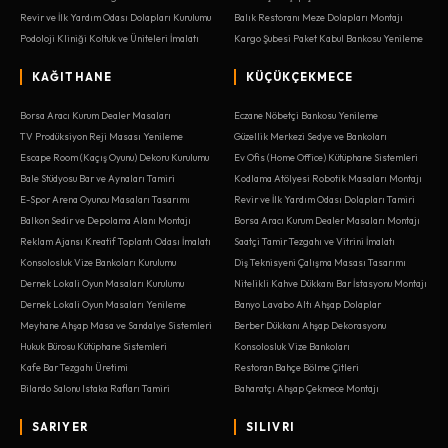
Revir ve İlk Yardım Odası Dolapları Kurulumu
Balık Restoranı Meze Dolapları Montajı
Podoloji Kliniği Koltuk ve Üniteleri İmalatı
Kargo Şubesi Paket Kabul Bankosu Yenileme
KAĞITHANE
KÜÇÜKÇEKMECE
Borsa Aracı Kurum Dealer Masaları
Eczane Nöbetçi Bankosu Yenileme
TV Prodüksiyon Reji Masası Yenileme
Güzellik Merkezi Sedye ve Bankoları
Escape Room (Kaçış Oyunu) Dekoru Kurulumu
Ev Ofis (Home Office) Kütüphane Sistemleri
Bale Stüdyosu Bar ve Aynaları Tamiri
Kodlama Atölyesi Robotik Masaları Montajı
E-Spor Arena Oyuncu Masaları Tasarımı
Revir ve İlk Yardım Odası Dolapları Tamiri
Balkon Sedir ve Depolama Alanı Montajı
Borsa Aracı Kurum Dealer Masaları Montajı
Reklam Ajansı Kreatif Toplantı Odası İmalatı
Saatçi Tamir Tezgahı ve Vitrini İmalatı
Konsolosluk Vize Bankoları Kurulumu
Diş Teknisyeni Çalışma Masası Tasarımı
Dernek Lokali Oyun Masaları Kurulumu
Nitelikli Kahve Dükkanı Bar İstasyonu Montajı
Dernek Lokali Oyun Masaları Yenileme
Banyo Lavabo Altı Ahşap Dolaplar
Meyhane Ahşap Masa ve Sandalye Sistemleri
Berber Dükkanı Ahşap Dekorasyonu
Hukuk Bürosu Kütüphane Sistemleri
Konsolosluk Vize Bankoları
Kafe Bar Tezgahı Üretimi
Restoran Bahçe Bölme Çitleri
Bilardo Salonu Istaka Rafları Tamiri
Baharatçı Ahşap Çekmece Montajı
SARIYER
SILIVRI