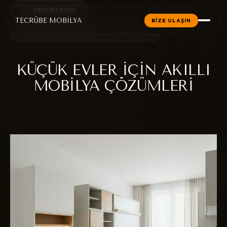
//
DEKORASYON
TECRÜBE MOBİLYA
BİZE ULAŞIN
YAYINLANMA: 16.02.2026
•
OKUNMA: 61
KÜÇÜK EVLER İÇIN AKILLI
MOBILYA ÇÖZÜMLERI