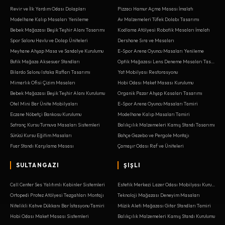
Revir ve İlk Yardım Odası Dolapları
Pizzacı Hamur Açma Masası İmalatı
Modelhane Kalıp Masaları Yenileme
Av Malzemeleri Tüfek Dolabı Tasarımı
Bebek Mağazası Beşik Teşhir Alanı Tasarımı
Kodlama Atölyesi Robotik Masaları İmalatı
Spor Salonu Havlu ve Dolap Üniteleri
Dershane Sıra ve Masaları
Meyhane Ahşap Masa ve Sandalye Kurulumu
E-Spor Arena Oyuncu Masaları Yenileme
Butik Mağaza Aksesuar Standları
Optik Mağazası Lens Deneme Masaları Tasarımı
Bilardo Salonu Istaka Rafları Tasarımı
Yat Mobilyası Restorasyonu
Mimarlık Ofisi Çizim Masaları
Hobi Odası Maket Masası Kurulumu
Bebek Mağazası Beşik Teşhir Alanı Kurulumu
Organik Pazar Ahşap Kasaları Tasarımı
Otel Mini Bar Ünite Mobilyaları
E-Spor Arena Oyuncu Masaları Tamiri
Eczane Nöbetçi Bankosu Kurulumu
Modelhane Kalıp Masaları Tamiri
Satranç Kursu Turnuva Masaları Sistemleri
Balıkçılık Malzemeleri Kamış Standı Tasarımı
Sürücü Kursu Eğitim Masaları
Bahçe Gazebo ve Pergole Montajı
Fuar Standı Karşılama Masası
Çamaşır Odası Raf ve Üniteleri
SULTANGAZI
ŞIŞLI
Call Center Ses Yalıtımlı Kabinler Sistemleri
Estetik Merkezi Lazer Odası Mobilyası Kurulumu
Ortopedi Protez Atölyesi Tezgahları Montajı
Teknoloji Mağazası Deneyim Masaları
Nitelikli Kahve Dükkanı Bar İstasyonu Tamiri
Müzik Aleti Mağazası Gitar Standları Tamiri
Hobi Odası Maket Masası Sistemleri
Balıkçılık Malzemeleri Kamış Standı Kurulumu