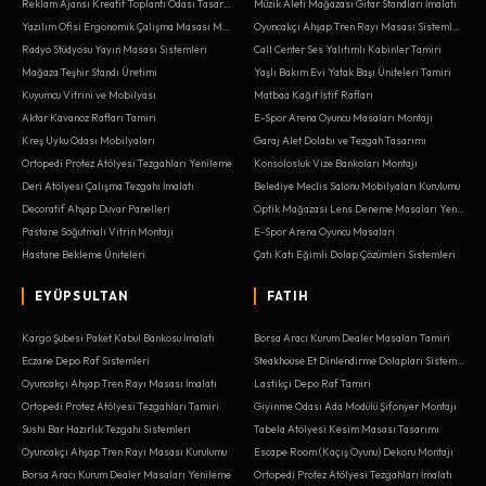
Reklam Ajansı Kreatif Toplantı Odası Tasarımı
Müzik Aleti Mağazası Gitar Standları İmalatı
Yazılım Ofisi Ergonomik Çalışma Masası Montajı
Oyuncakçı Ahşap Tren Rayı Masası Sistemleri
Radyo Stüdyosu Yayın Masası Sistemleri
Call Center Ses Yalıtımlı Kabinler Tamiri
Mağaza Teşhir Standı Üretimi
Yaşlı Bakım Evi Yatak Başı Üniteleri Tamiri
Kuyumcu Vitrini ve Mobilyası
Matbaa Kağıt İstif Rafları
Aktar Kavanoz Rafları Tamiri
E-Spor Arena Oyuncu Masaları Montajı
Kreş Uyku Odası Mobilyaları
Garaj Alet Dolabı ve Tezgah Tasarımı
Ortopedi Protez Atölyesi Tezgahları Yenileme
Konsolosluk Vize Bankoları Montajı
Deri Atölyesi Çalışma Tezgahı İmalatı
Belediye Meclis Salonu Mobilyaları Kurulumu
Decoratif Ahşap Duvar Panelleri
Optik Mağazası Lens Deneme Masaları Yenileme
Pastane Soğutmalı Vitrin Montajı
E-Spor Arena Oyuncu Masaları
Hastane Bekleme Üniteleri
Çatı Katı Eğimli Dolap Çözümleri Sistemleri
EYÜPSULTAN
FATIH
Kargo Şubesi Paket Kabul Bankosu İmalatı
Borsa Aracı Kurum Dealer Masaları Tamiri
Eczane Depo Raf Sistemleri
Steakhouse Et Dinlendirme Dolapları Sistemleri
Oyuncakçı Ahşap Tren Rayı Masası İmalatı
Lastikçi Depo Raf Tamiri
Ortopedi Protez Atölyesi Tezgahları Tamiri
Giyinme Odası Ada Modülü Şifonyer Montajı
Sushi Bar Hazırlık Tezgahı Sistemleri
Tabela Atölyesi Kesim Masası Tasarımı
Oyuncakçı Ahşap Tren Rayı Masası Kurulumu
Escape Room (Kaçış Oyunu) Dekoru Montajı
Borsa Aracı Kurum Dealer Masaları Yenileme
Ortopedi Protez Atölyesi Tezgahları İmalatı