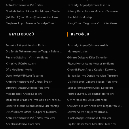
Antre Portmanto ve Puf Ünitesi
Baharatçı Ahşap Çekmece Tasarımı
Nitelikli Kahve Dükkanı Bar İstasyonu Yenileme
Satranç Kursu Turnuva Masaları Yenileme
Çatı Katı Eğimli Dolap Çözümleri Kurulumu
Ikea Mutfak Montajı
Meyhane Ahşap Masa ve Sandalye Tamiri
Saatçi Tamir Tezgahı ve Vitrini Yenileme
BEYLIKDÜZÜ
BEYOĞLU
Seramik Atölyesi Kurutma Rafları
Baharatçı Ahşap Çekmece İmalatı
Oto Servis Takım Arabası ve Tezgah Sistemleri
Marangoz Ustası
Pastane Soğutmalı Vitrin Yenileme
Gömme Dolap ve Kiler Sistemleri
Kırtasiye Ürün Havuzları
Pizzacı Hamur Açma Masası Yenileme
Ofis Mobilyası Montajı
Organik Pazar Ahşap Kasaları Kurulumu
Gece Kulübü VIP Loca Tasarımı
Balkon Sedir ve Depolama Alanı Tasarımı
Antre Portmanto ve Puf Ünitesi İmalatı
Diş Teknisyeni Çalışma Masası Yenileme
Baharatçı Ahşap Çekmece Yenileme
Spor Salonu Soyunma Odası Dolapları
Mağaza Işıklı Ahşap Kasaları
Pilates Stüdyosu Ekipman Mobilyaları
Steakhouse Et Dinlendirme Dolapları Yenileme
Giyim Mağazası Askı Sistemleri
Belediye Meclis Salonu Mobilyaları Montajı
Oto Servis Takım Arabası ve Tezgah Yenileme
Ev Ofis (Home Office) Kütüphane Kurulumu
Sekreterya ve Karşılama Bankosu
Antre Portmanto ve Puf Ünitesi Yenileme
Kiosk Ahşap Giydirme ve Modülleri
Anaokulu Mobilya Donanımı
Bijuteri Döner Stand Modelleri Tasarımı