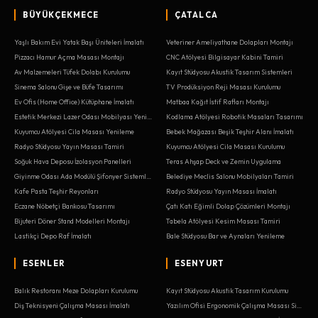
BÜYÜKÇEKMECE
ÇATALCA
Yaşlı Bakım Evi Yatak Başı Üniteleri İmalatı
Veteriner Ameliyathane Dolapları Montajı
Pizzacı Hamur Açma Masası Montajı
CNC Atölyesi Bilgisayar Kabini Tamiri
Av Malzemeleri Tüfek Dolabı Kurulumu
Kayıt Stüdyosu Akustik Tasarım Sistemleri
Sinema Salonu Gişe ve Büfe Tasarımı
TV Prodüksiyon Reji Masası Kurulumu
Ev Ofis (Home Office) Kütüphane İmalatı
Matbaa Kağıt İstif Rafları Montajı
Estetik Merkezi Lazer Odası Mobilyası Yenileme
Kodlama Atölyesi Robotik Masaları Tasarımı
Kuyumcu Atölyesi Cila Masası Yenileme
Bebek Mağazası Beşik Teşhir Alanı İmalatı
Radyo Stüdyosu Yayın Masası Tamiri
Kuyumcu Atölyesi Cila Masası Kurulumu
Soğuk Hava Deposu İzolasyon Panelleri
Teras Ahşap Deck ve Zemin Uygulama
Giyinme Odası Ada Modülü Şifonyer Sistemleri
Belediye Meclis Salonu Mobilyaları Tamiri
Kafe Pasta Teşhir Reyonları
Radyo Stüdyosu Yayın Masası İmalatı
Eczane Nöbetçi Bankosu Tasarımı
Çatı Katı Eğimli Dolap Çözümleri Montajı
Bijuteri Döner Stand Modelleri Montajı
Tabela Atölyesi Kesim Masası Tamiri
Lastikçi Depo Raf İmalatı
Bale Stüdyosu Bar ve Aynaları Yenileme
ESENLER
ESENYURT
Balık Restoranı Meze Dolapları Kurulumu
Kayıt Stüdyosu Akustik Tasarım Kurulumu
Diş Teknisyeni Çalışma Masası İmalatı
Yazılım Ofisi Ergonomik Çalışma Masası Sistemleri