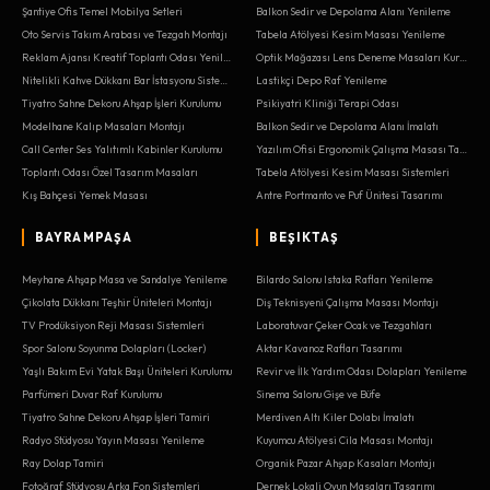
Şantiye Ofis Temel Mobilya Setleri
Balkon Sedir ve Depolama Alanı Yenileme
Oto Servis Takım Arabası ve Tezgah Montajı
Tabela Atölyesi Kesim Masası Yenileme
Reklam Ajansı Kreatif Toplantı Odası Yenileme
Optik Mağazası Lens Deneme Masaları Kurulumu
Nitelikli Kahve Dükkanı Bar İstasyonu Sistemleri
Lastikçi Depo Raf Yenileme
Tiyatro Sahne Dekoru Ahşap İşleri Kurulumu
Psikiyatri Kliniği Terapi Odası
Modelhane Kalıp Masaları Montajı
Balkon Sedir ve Depolama Alanı İmalatı
Call Center Ses Yalıtımlı Kabinler Kurulumu
Yazılım Ofisi Ergonomik Çalışma Masası Tasarımı
Toplantı Odası Özel Tasarım Masaları
Tabela Atölyesi Kesim Masası Sistemleri
Kış Bahçesi Yemek Masası
Antre Portmanto ve Puf Ünitesi Tasarımı
BAYRAMPAŞA
BEŞIKTAŞ
Meyhane Ahşap Masa ve Sandalye Yenileme
Bilardo Salonu Istaka Rafları Yenileme
Çikolata Dükkanı Teşhir Üniteleri Montajı
Diş Teknisyeni Çalışma Masası Montajı
TV Prodüksiyon Reji Masası Sistemleri
Laboratuvar Çeker Ocak ve Tezgahları
Spor Salonu Soyunma Dolapları (Locker)
Aktar Kavanoz Rafları Tasarımı
Yaşlı Bakım Evi Yatak Başı Üniteleri Kurulumu
Revir ve İlk Yardım Odası Dolapları Yenileme
Parfümeri Duvar Raf Kurulumu
Sinema Salonu Gişe ve Büfe
Tiyatro Sahne Dekoru Ahşap İşleri Tamiri
Merdiven Altı Kiler Dolabı İmalatı
Radyo Stüdyosu Yayın Masası Yenileme
Kuyumcu Atölyesi Cila Masası Montajı
Ray Dolap Tamiri
Organik Pazar Ahşap Kasaları Montajı
Fotoğraf Stüdyosu Arka Fon Sistemleri
Dernek Lokali Oyun Masaları Tasarımı