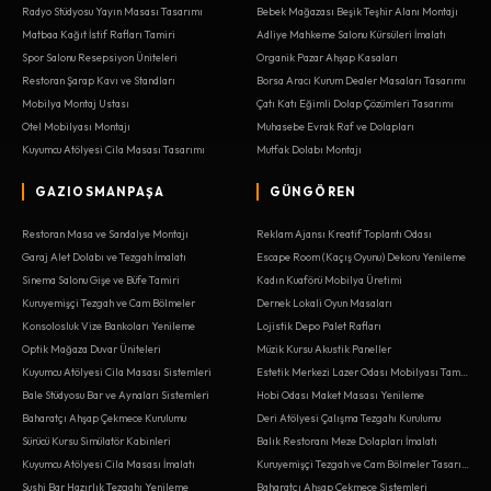
Radyo Stüdyosu Yayın Masası Tasarımı
Bebek Mağazası Beşik Teşhir Alanı Montajı
Matbaa Kağıt İstif Rafları Tamiri
Adliye Mahkeme Salonu Kürsüleri İmalatı
Spor Salonu Resepsiyon Üniteleri
Organik Pazar Ahşap Kasaları
Restoran Şarap Kavı ve Standları
Borsa Aracı Kurum Dealer Masaları Tasarımı
Mobilya Montaj Ustası
Çatı Katı Eğimli Dolap Çözümleri Tasarımı
Otel Mobilyası Montajı
Muhasebe Evrak Raf ve Dolapları
Kuyumcu Atölyesi Cila Masası Tasarımı
Mutfak Dolabı Montajı
GAZIOSMANPAŞA
GÜNGÖREN
Restoran Masa ve Sandalye Montajı
Reklam Ajansı Kreatif Toplantı Odası
Garaj Alet Dolabı ve Tezgah İmalatı
Escape Room (Kaçış Oyunu) Dekoru Yenileme
Sinema Salonu Gişe ve Büfe Tamiri
Kadın Kuaförü Mobilya Üretimi
Kuruyemişçi Tezgah ve Cam Bölmeler
Dernek Lokali Oyun Masaları
Konsolosluk Vize Bankoları Yenileme
Lojistik Depo Palet Rafları
Optik Mağaza Duvar Üniteleri
Müzik Kursu Akustik Paneller
Kuyumcu Atölyesi Cila Masası Sistemleri
Estetik Merkezi Lazer Odası Mobilyası Tamiri
Bale Stüdyosu Bar ve Aynaları Sistemleri
Hobi Odası Maket Masası Yenileme
Baharatçı Ahşap Çekmece Kurulumu
Deri Atölyesi Çalışma Tezgahı Kurulumu
Sürücü Kursu Simülatör Kabinleri
Balık Restoranı Meze Dolapları İmalatı
Kuyumcu Atölyesi Cila Masası İmalatı
Kuruyemişçi Tezgah ve Cam Bölmeler Tasarımı
Sushi Bar Hazırlık Tezgahı Yenileme
Baharatçı Ahşap Çekmece Sistemleri