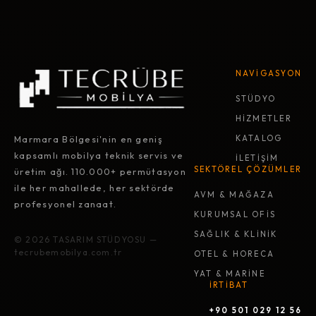
NAVİGASYON
STÜDYO
HİZMETLER
Marmara Bölgesi'nin en geniş
KATALOG
kapsamlı mobilya teknik servis ve
İLETİŞİM
SEKTÖREL ÇÖZÜMLER
üretim ağı. 110.000+ permütasyon
ile her mahallede, her sektörde
AVM & MAĞAZA
profesyonel zanaat.
KURUMSAL OFİS
SAĞLIK & KLİNİK
© 2026 TASARIM STÜDYOSU —
tecrubemobilya.com.tr
OTEL & HORECA
YAT & MARİNE
İRTİBAT
+90 501 029 12 56