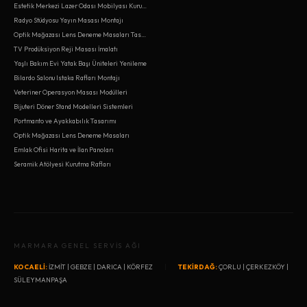
Estetik Merkezi Lazer Odası Mobilyası Kurulumu
Radyo Stüdyosu Yayın Masası Montajı
Optik Mağazası Lens Deneme Masaları Tasarımı
TV Prodüksiyon Reji Masası İmalatı
Yaşlı Bakım Evi Yatak Başı Üniteleri Yenileme
Bilardo Salonu Istaka Rafları Montajı
Veteriner Operasyon Masası Modülleri
Bijuteri Döner Stand Modelleri Sistemleri
Portmanto ve Ayakkabılık Tasarımı
Optik Mağazası Lens Deneme Masaları
Emlak Ofisi Harita ve İlan Panoları
Seramik Atölyesi Kurutma Rafları
MARMARA GENEL SERVİS AĞI
KOCAELİ:
İZMİT
|
GEBZE
|
DARICA
|
KÖRFEZ
|
TEKİRDAĞ:
ÇORLU
|
ÇERKEZKÖY
|
SÜLEYMANPAŞA