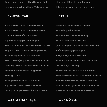
Kuruyemişçi Tezgah ve Cam Bölmeler Sistemleri
Diyetisyen Ofisi Danışma Masaları
Estetik Merkezi Lazer Odası Mobilyası İmalatı
Çikolata Dükkanı Teşhir Üniteleri Tasarımı
EYÜPSULTAN
FATIH
E-Spor Arena Oyuncu Masaları Montajı
Modelhane Kalıp Masaları İmalatı
E-Spor Arena Oyuncu Masaları Tasarımı
Eczane İlaç Raf Sistemleri
Aktar Kavanoz Rafları Sistemleri
Eczane Nöbetçi Bankosu Montajı
Kış Bahçesi Ahşap Konstrüksiyon
Pastane Soğutmalı Vitrin Tamiri
Revir ve İlk Yardım Odası Dolapları Kurulumu
Çatı Katı Eğimli Dolap Çözümleri Tasarımı
Meyhane Ahşap Masa ve Sandalye Montajı
Kafe Bahçe Ahşap Mobilyaları
Pastane Soğutmalı Vitrin Yenileme
Radyo Stüdyosu Yayın Masası
Escape Room (Kaçış Oyunu) Dekoru Kurulumu
Tabela Atölyesi Kesim Masası Kurulumu
Oyuncakçı Ahşap Tren Rayı Masası Kurulumu
Otel Mobilyası Montajı
Kuyumcu Kuyum Atölyesi Tezgahları
Balkon Sedir ve Depolama Alanı Tamiri
Marangoz Ustası
Belediye Meclis Salonu Mobilyaları Tasarımı
Belediye Meclis Salonu Mobilyaları
Elektrik Panosu Montaj Masası Yenileme
Kış Bahçesi Yemek Masası Kurulumu
Veteriner Ameliyathane Dolapları Kurulumu
Podoloji Kliniği Koltuk ve Üniteleri Tamiri
Konsolosluk Vize Bankoları Sistemleri
GAZIOSMANPAŞA
GÜNGÖREN