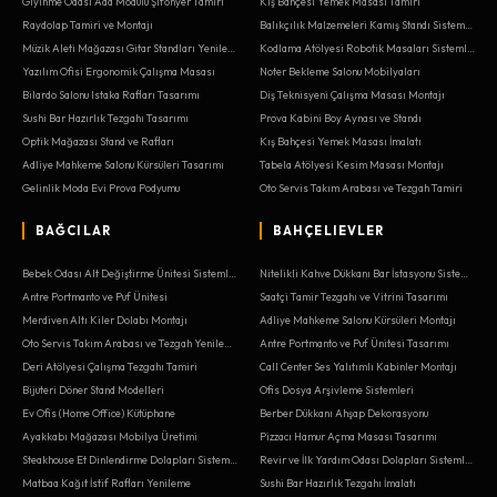
Giyinme Odası Ada Modülü Şifonyer Tamiri
Kış Bahçesi Yemek Masası Tamiri
Raydolap Tamiri ve Montajı
Balıkçılık Malzemeleri Kamış Standı Sistemleri
Müzik Aleti Mağazası Gitar Standları Yenileme
Kodlama Atölyesi Robotik Masaları Sistemleri
Yazılım Ofisi Ergonomik Çalışma Masası
Noter Bekleme Salonu Mobilyaları
Bilardo Salonu Istaka Rafları Tasarımı
Diş Teknisyeni Çalışma Masası Montajı
Sushi Bar Hazırlık Tezgahı Tasarımı
Prova Kabini Boy Aynası ve Standı
Optik Mağazası Stand ve Rafları
Kış Bahçesi Yemek Masası İmalatı
Adliye Mahkeme Salonu Kürsüleri Tasarımı
Tabela Atölyesi Kesim Masası Montajı
Gelinlik Moda Evi Prova Podyumu
Oto Servis Takım Arabası ve Tezgah Tamiri
BAĞCILAR
BAHÇELIEVLER
Bebek Odası Alt Değiştirme Ünitesi Sistemleri
Nitelikli Kahve Dükkanı Bar İstasyonu Sistemleri
Antre Portmanto ve Puf Ünitesi
Saatçi Tamir Tezgahı ve Vitrini Tasarımı
Merdiven Altı Kiler Dolabı Montajı
Adliye Mahkeme Salonu Kürsüleri Montajı
Oto Servis Takım Arabası ve Tezgah Yenileme
Antre Portmanto ve Puf Ünitesi Tasarımı
Deri Atölyesi Çalışma Tezgahı Tamiri
Call Center Ses Yalıtımlı Kabinler Montajı
Bijuteri Döner Stand Modelleri
Ofis Dosya Arşivleme Sistemleri
Ev Ofis (Home Office) Kütüphane
Berber Dükkanı Ahşap Dekorasyonu
Ayakkabı Mağazası Mobilya Üretimi
Pizzacı Hamur Açma Masası Tasarımı
Steakhouse Et Dinlendirme Dolapları Sistemleri
Revir ve İlk Yardım Odası Dolapları Sistemleri
Matbaa Kağıt İstif Rafları Yenileme
Sushi Bar Hazırlık Tezgahı İmalatı