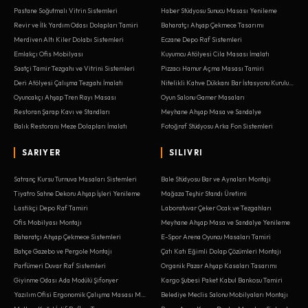
Pastane Soğutmalı Vitrin Sistemleri
Haber Stüdyosu Sunucu Masası Yenileme
Revir ve İlk Yardım Odası Dolapları Tamiri
Baharatçı Ahşap Çekmece Tasarımı
Merdiven Altı Kiler Dolabı Sistemleri
Eczane Depo Raf Sistemleri
Emlakçı Ofis Mobilyası
Kuyumcu Atölyesi Cila Masası İmalatı
Saatçi Tamir Tezgahı ve Vitrini Sistemleri
Pizzacı Hamur Açma Masası Tamiri
Deri Atölyesi Çalışma Tezgahı İmalatı
Nitelikli Kahve Dükkanı Bar İstasyonu Kurulumu
Oyuncakçı Ahşap Tren Rayı Masası
Oyun Salonu Gamer Masaları
Restoran Şarap Kavı ve Standları
Meyhane Ahşap Masa ve Sandalye
Balık Restoranı Meze Dolapları İmalatı
Fotoğraf Stüdyosu Arka Fon Sistemleri
SARIYER
SILIVRI
Satranç Kursu Turnuva Masaları Sistemleri
Bale Stüdyosu Bar ve Aynaları Montajı
Tiyatro Sahne Dekoru Ahşap İşleri Yenileme
Mağaza Teşhir Standı Üretimi
Lastikçi Depo Raf Tamiri
Laboratuvar Çeker Ocak ve Tezgahları
Ofis Mobilyası Montajı
Meyhane Ahşap Masa ve Sandalye Yenileme
Baharatçı Ahşap Çekmece Sistemleri
E-Spor Arena Oyuncu Masaları Tamiri
Bahçe Gazebo ve Pergole Montajı
Çatı Katı Eğimli Dolap Çözümleri Montajı
Parfümeri Duvar Raf Sistemleri
Organik Pazar Ahşap Kasaları Tasarımı
Giyinme Odası Ada Modülü Şifonyer
Kargo Şubesi Paket Kabul Bankosu Tamiri
Yazılım Ofisi Ergonomik Çalışma Masası Montajı
Belediye Meclis Salonu Mobilyaları Montajı