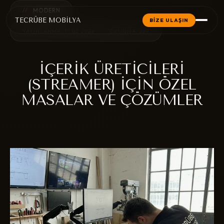
//
MODERN
TECRÜBE MOBİLYA
BİZE ULAŞIN
YAYINLANMA: 17.02.2026
•
OKUNMA: 269
İÇERIK ÜRETICILERI
(STREAMER) İÇIN ÖZEL
MASALAR VE ÇÖZÜMLER