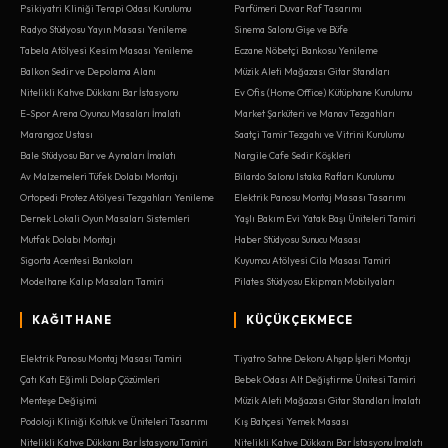
Psikiyatri Kliniği Terapi Odası Kurulumu
Parfümeri Duvar Raf Tasarımı
Radyo Stüdyosu Yayın Masası Yenileme
Sinema Salonu Gişe ve Büfe
Tabela Atölyesi Kesim Masası Yenileme
Eczane Nöbetçi Bankosu Yenileme
Balkon Sedir ve Depolama Alanı
Müzik Aleti Mağazası Gitar Standları
Nitelikli Kahve Dükkanı Bar İstasyonu
Ev Ofis (Home Office) Kütüphane Kurulumu
E-Spor Arena Oyuncu Masaları İmalatı
Market Şarküteri ve Manav Tezgahları
Marangoz Ustası
Saatçi Tamir Tezgahı ve Vitrini Kurulumu
Bale Stüdyosu Bar ve Aynaları İmalatı
Nargile Cafe Sedir Köşkleri
Av Malzemeleri Tüfek Dolabı Montajı
Bilardo Salonu Istaka Rafları Kurulumu
Ortopedi Protez Atölyesi Tezgahları Yenileme
Elektrik Panosu Montaj Masası Tasarımı
Dernek Lokali Oyun Masaları Sistemleri
Yaşlı Bakım Evi Yatak Başı Üniteleri Tamiri
Mutfak Dolabı Montajı
Haber Stüdyosu Sunucu Masası
Sigorta Acentesi Bankoları
Kuyumcu Atölyesi Cila Masası Tamiri
Modelhane Kalıp Masaları Tamiri
Pilates Stüdyosu Ekipman Mobilyaları
KAĞITHANE
KÜÇÜKÇEKMECE
Elektrik Panosu Montaj Masası Tamiri
Tiyatro Sahne Dekoru Ahşap İşleri Montajı
Çatı Katı Eğimli Dolap Çözümleri
Bebek Odası Alt Değiştirme Ünitesi Tamiri
Menteşe Değişimi
Müzik Aleti Mağazası Gitar Standları İmalatı
Podoloji Kliniği Koltuk ve Üniteleri Tasarımı
Kış Bahçesi Yemek Masası
Nitelikli Kahve Dükkanı Bar İstasyonu Tamiri
Nitelikli Kahve Dükkanı Bar İstasyonu İmalatı