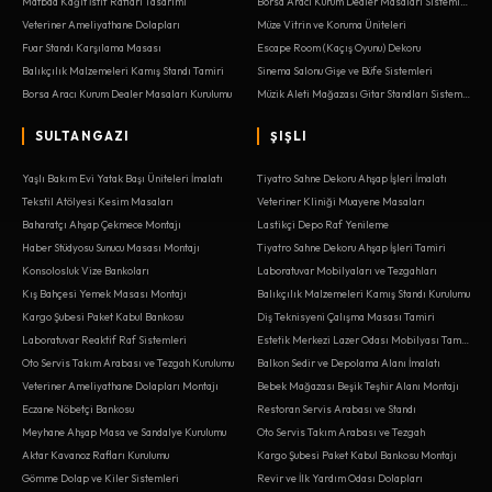
Matbaa Kağıt İstif Rafları Tasarımı
Borsa Aracı Kurum Dealer Masaları Sistemleri
Veteriner Ameliyathane Dolapları
Müze Vitrin ve Koruma Üniteleri
Fuar Standı Karşılama Masası
Escape Room (Kaçış Oyunu) Dekoru
Balıkçılık Malzemeleri Kamış Standı Tamiri
Sinema Salonu Gişe ve Büfe Sistemleri
Borsa Aracı Kurum Dealer Masaları Kurulumu
Müzik Aleti Mağazası Gitar Standları Sistemleri
SULTANGAZI
ŞIŞLI
Yaşlı Bakım Evi Yatak Başı Üniteleri İmalatı
Tiyatro Sahne Dekoru Ahşap İşleri İmalatı
Tekstil Atölyesi Kesim Masaları
Veteriner Kliniği Muayene Masaları
Baharatçı Ahşap Çekmece Montajı
Lastikçi Depo Raf Yenileme
Haber Stüdyosu Sunucu Masası Montajı
Tiyatro Sahne Dekoru Ahşap İşleri Tamiri
Konsolosluk Vize Bankoları
Laboratuvar Mobilyaları ve Tezgahları
Kış Bahçesi Yemek Masası Montajı
Balıkçılık Malzemeleri Kamış Standı Kurulumu
Kargo Şubesi Paket Kabul Bankosu
Diş Teknisyeni Çalışma Masası Tamiri
Laboratuvar Reaktif Raf Sistemleri
Estetik Merkezi Lazer Odası Mobilyası Tamiri
Oto Servis Takım Arabası ve Tezgah Kurulumu
Balkon Sedir ve Depolama Alanı İmalatı
Veteriner Ameliyathane Dolapları Montajı
Bebek Mağazası Beşik Teşhir Alanı Montajı
Eczane Nöbetçi Bankosu
Restoran Servis Arabası ve Standı
Meyhane Ahşap Masa ve Sandalye Kurulumu
Oto Servis Takım Arabası ve Tezgah
Aktar Kavanoz Rafları Kurulumu
Kargo Şubesi Paket Kabul Bankosu Montajı
Gömme Dolap ve Kiler Sistemleri
Revir ve İlk Yardım Odası Dolapları