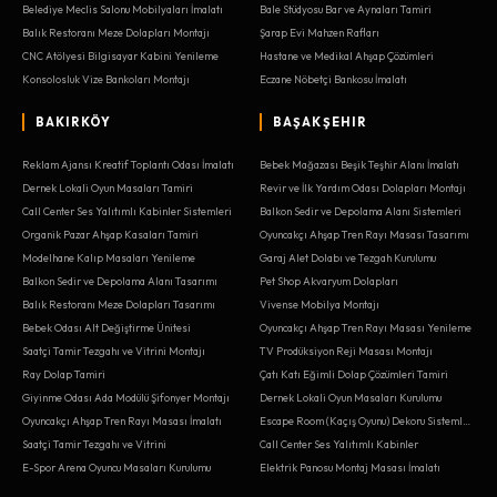
Belediye Meclis Salonu Mobilyaları İmalatı
Bale Stüdyosu Bar ve Aynaları Tamiri
Balık Restoranı Meze Dolapları Montajı
Şarap Evi Mahzen Rafları
CNC Atölyesi Bilgisayar Kabini Yenileme
Hastane ve Medikal Ahşap Çözümleri
Konsolosluk Vize Bankoları Montajı
Eczane Nöbetçi Bankosu İmalatı
BAKIRKÖY
BAŞAKŞEHIR
Reklam Ajansı Kreatif Toplantı Odası İmalatı
Bebek Mağazası Beşik Teşhir Alanı İmalatı
Dernek Lokali Oyun Masaları Tamiri
Revir ve İlk Yardım Odası Dolapları Montajı
Call Center Ses Yalıtımlı Kabinler Sistemleri
Balkon Sedir ve Depolama Alanı Sistemleri
Organik Pazar Ahşap Kasaları Tamiri
Oyuncakçı Ahşap Tren Rayı Masası Tasarımı
Modelhane Kalıp Masaları Yenileme
Garaj Alet Dolabı ve Tezgah Kurulumu
Balkon Sedir ve Depolama Alanı Tasarımı
Pet Shop Akvaryum Dolapları
Balık Restoranı Meze Dolapları Tasarımı
Vivense Mobilya Montajı
Bebek Odası Alt Değiştirme Ünitesi
Oyuncakçı Ahşap Tren Rayı Masası Yenileme
Saatçi Tamir Tezgahı ve Vitrini Montajı
TV Prodüksiyon Reji Masası Montajı
Ray Dolap Tamiri
Çatı Katı Eğimli Dolap Çözümleri Tamiri
Giyinme Odası Ada Modülü Şifonyer Montajı
Dernek Lokali Oyun Masaları Kurulumu
Oyuncakçı Ahşap Tren Rayı Masası İmalatı
Escape Room (Kaçış Oyunu) Dekoru Sistemleri
Saatçi Tamir Tezgahı ve Vitrini
Call Center Ses Yalıtımlı Kabinler
E-Spor Arena Oyuncu Masaları Kurulumu
Elektrik Panosu Montaj Masası İmalatı