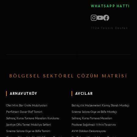
WHATSAPP HATTI
7/24 Teknik Destek
BÖLGESEL SEKTÖREL ÇÖZÜM MATRİSİ
ARNAVUTKÖY
AVCILAR
Otel Mini Bar Ünite Mobilyaları
Balıkçılık Malzemeleri Kamış Standı Montajı
Parfümeri Duvar Raf Tamiri
Sinema Salonu Gişe ve Büfe Montajı
Satranç Kursu Turnuva Masaları Kurulumu
Satranç Kursu Turnuva Masaları
Şantiye Ofis Temel Mobilya Setleri
Pastane Soğutmalı Vitrin Tasarımı
Sinema Salonu Gişe ve Büfe Tamiri
AVM Dükkan Dekorasyonu