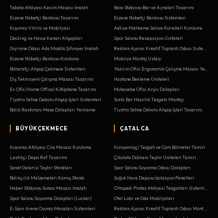
Tabela Atölyesi Kesim Masası İmalatı
Bale Stüdyosu Bar ve Aynaları Tasarımı
Eczane Nöbetçi Bankosu Tasarımı
Eczane Nöbetçi Bankosu Sistemleri
Kuyumcu Vitrini ve Mobilyası
Adliye Mahkeme Salonu Kürsüleri Kurulumu
Decking ve Havuz Kenarı Ahşapları
Spor Salonu Resepsiyon Üniteleri
Giyinme Odası Ada Modülü Şifonyer İmalatı
Reklam Ajansı Kreatif Toplantı Odası Sistemleri
Eczane Nöbetçi Bankosu Kurulumu
Mobilya Montaj Ustası
Baharatçı Ahşap Çekmece Sistemleri
Yazılım Ofisi Ergonomik Çalışma Masası Yenileme
Diş Teknisyeni Çalışma Masası Tasarımı
Hastane Bekleme Üniteleri
Ev Ofis (Home Office) Kütüphane Tasarımı
Muhasebe Ofisi Arşiv Dolapları
Tiyatro Sahne Dekoru Ahşap İşleri Sistemleri
Sushi Bar Hazırlık Tezgahı Montajı
Balık Restoranı Meze Dolapları Yenileme
Tiyatro Sahne Dekoru Ahşap İşleri Tasarımı
BÜYÜKÇEKMECE
ÇATALCA
Kuyumcu Atölyesi Cila Masası Kurulumu
Kuruyemişçi Tezgah ve Cam Bölmeler Tamiri
Lastikçi Depo Raf Tasarımı
Çikolata Dükkanı Teşhir Üniteleri Tamiri
Sanat Galerisi Teşhir Standları
Spor Salonu Soyunma Odası Dolapları
Balıkçılık Malzemeleri Kamış Standı
Soğuk Hava Deposu İzolasyon Panelleri
Haber Stüdyosu Sunucu Masası İmalatı
Ortopedi Protez Atölyesi Tezgahları Sistemleri
Spor Salonu Soyunma Dolapları (Locker)
Otel Lobi ve Oda Mobilyaları
E-Spor Arena Oyuncu Masaları Sistemleri
Reklam Ajansı Kreatif Toplantı Odası Montajı