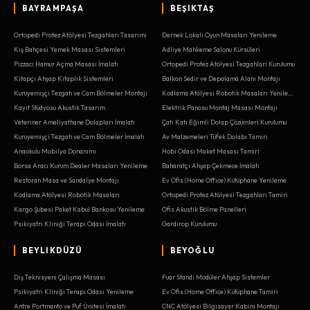
BAYRAMPAŞA
BEŞIKTAŞ
Ortopedi Protez Atölyesi Tezgahları Tasarımı
Dernek Lokali Oyun Masaları Yenileme
Kış Bahçesi Yemek Masası Sistemleri
Adliye Mahkeme Salonu Kürsüleri
Pizzacı Hamur Açma Masası İmalatı
Ortopedi Protez Atölyesi Tezgahları Kurulumu
Kitapçı Ahşap Kitaplık Sistemleri
Balkon Sedir ve Depolama Alanı Montajı
Kuruyemişçi Tezgah ve Cam Bölmeler Montajı
Kodlama Atölyesi Robotik Masaları Yenileme
Kayıt Stüdyosu Akustik Tasarım
Elektrik Panosu Montaj Masası Montajı
Veteriner Ameliyathane Dolapları İmalatı
Çatı Katı Eğimli Dolap Çözümleri Kurulumu
Kuruyemişçi Tezgah ve Cam Bölmeler İmalatı
Av Malzemeleri Tüfek Dolabı Tamiri
Anaokulu Mobilya Donanımı
Hobi Odası Maket Masası Tamiri
Borsa Aracı Kurum Dealer Masaları Yenileme
Baharatçı Ahşap Çekmece İmalatı
Restoran Masa ve Sandalye Montajı
Ev Ofis (Home Office) Kütüphane Yenileme
Kodlama Atölyesi Robotik Masaları
Ortopedi Protez Atölyesi Tezgahları Tamiri
Kargo Şubesi Paket Kabul Bankosu Yenileme
Ofis Akustik Bölme Panelleri
Psikiyatri Kliniği Terapi Odası İmalatı
Gardırop Kurulumu
BEYLIKDÜZÜ
BEYOĞLU
Diş Teknisyeni Çalışma Masası
Fuar Standı Modüler Ahşap Sistemler
Psikiyatri Kliniği Terapi Odası Yenileme
Ev Ofis (Home Office) Kütüphane Tamiri
Antre Portmanto ve Puf Ünitesi İmalatı
CNC Atölyesi Bilgisayar Kabini Montajı