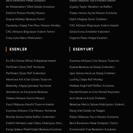
Balık Restoranı Meze Dolapları
Radyo Stüdyosu Yayın Masası İmalatı
Av Malzemeleri Tüfek Dolabı Kurulumu
Çiçekçi Teşhir Standları ve Rafları
Elektrik Panosu Montaj Masası
Pizzacı Hamur Açma Masası Kurulumu
Eczane Nöbetçi Bankosu Tamiri
Optik Mağaza Duvar Üniteleri
Oyuncakçı Ahşap Tren Rayı Masası Montajı
CNC Atölyesi Bilgisayar Kabini İmalatı
CNC Atölyesi Bilgisayar Kabini Tamiri
Sürücü Kursu Simülatör Kabinleri
Kreş Uyku Odası Mobilyaları
Organik Pazar Ahşap Kasaları
ESENLER
ESENYURT
Ev Ofis (Home Office) Kütüphane İmalatı
Kuyumcu Atölyesi Cila Masası Tasarımı
Parfümeri Duvar Raf Yenileme
Eczane Bankosu ve Dolap Sistemleri
Parfümeri Duvar Raf Sistemleri
Spor Salonu Havlu ve Dolap Üniteleri
Merdiven Altı Kiler Dolabı Tasarımı
Lastikçi Depo Raf Montajı
Baharatçı Ahşap Çekmece Yenileme
Matbaa Kağıt İstif Rafları Kurulumu
Sekreterya ve Karşılama Bankosu
Market Ekmek ve Unlu Mamül Reyonları
Tabela Atölyesi Kesim Masası
Avm Stand ve Kiosk Üniteleri
Kayıt Stüdyosu Akustik Tasarım İmalatı
Belediye Meclis Salonu Mobilyaları Sistemleri
Kuyumcu Atölyesi Cila Masası Yenileme
Garaj Alet Dolabı ve Tezgah
Bilardo Salonu Istaka Rafları Sistemleri
Radyo Stüdyosu Yayın Masası Kurulumu
Estetik Merkezi Lazer Odası Mobilyası Montajı
Balık Restoranı Meze Dolapları Tamiri
Kargo Şubesi Paket Kabul Bankosu Kurulumu
Konsolosluk Vize Bankoları Kurulumu